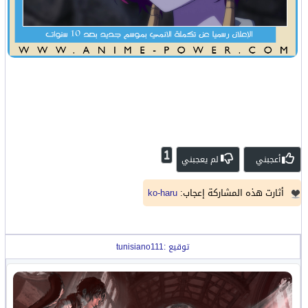
1
أعجبني
لم يعجبني
أثارت هذه المشاركة إعجاب:
ko-haru
توقيع :tunisiano111