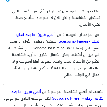
مساءً
معك حق هذا الموسم يبدو مليئا بالكثير من الأعمال التي
تستحق المُشاهدة و لكن للآن لا أعلم ماذا سأُتابع صدقا
لكثرة الأعمال.
من المؤكد أن الموسم 2 من
أنمي فريرن: ما بعد نهاية
الرحلة - Sousou no Frieren
سيكون وجهتي الأولى و يوجد
أنمي ثاني إسمه Seihantai na Kimi to Boku أنوي مُشاهدته.
إلى حين أن أكتشف بعض الأعمال الأُخرى, لا أريد مُشاهدة
الكثير من الأنميات دفعة واحدة خصوصا أنها أسبوعية و لا
أملك الكثير من الوقت حاليا لهذا سأكتي بعملين أو ثلاثة
أعمال في الوقت الحالي.
للأسف لم أُنهي مُشاهدة الموسم 1 من
أنمي فريرن: ما بعد
نهاية الرحلة - Sousou no Frieren
لهذا موسمه الثاني غير موجود
في قائمتي. و لكن شتاء 2026 جيد من ناحية الأعمال سواء