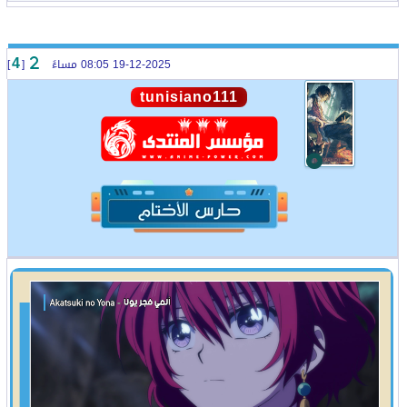
19-12-2025 08:05 مساءً
[
]
4
tunisiano111