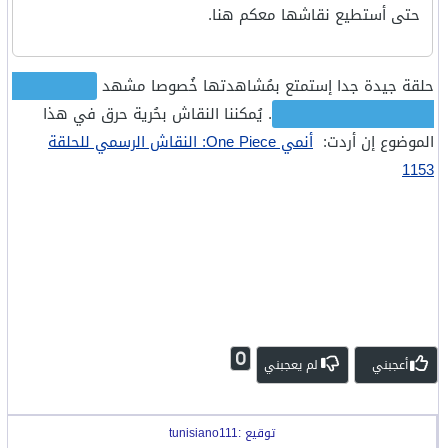
حتى أستطيع نقاشها معكم هنا.
حلقة جيدة جدا إستمتع بمُشاهدتها خُصوصا مشهد
ظهور الجوي
بوي و الهاكي الخاص به
. يُمكننا النقاش بحُرية حرق في هذا
الموضوع إن أردت:
أنمي One Piece: النقاش الرسمي للحلقة
1153
0
أعجبني
لم يعجبني
توقيع :tunisiano111