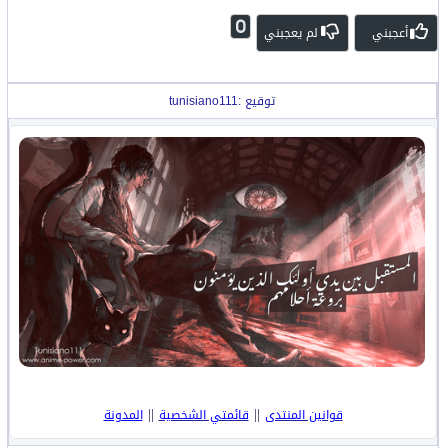
0
أعجبني
لم يعجبني
توقيع :tunisiano111
||
||
قوانين المنتدى
قائمتي الشخصية
المدونة