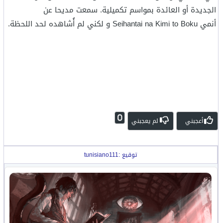
الجديدة أو العائدة بمواسم تكميلية. سمعت مديحا عن
أنمي Seihantai na Kimi to Boku و لكني لم أُشاهده لحد اللحظة.
0
أعجبني
لم يعجبني
توقيع :tunisiano111