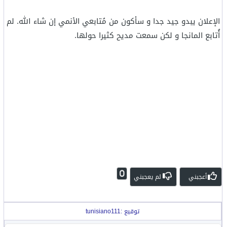
الإعلان يبدو جيد جدا و سأكون من مُتابعي الأنمي إن شاء الله. لم
أُتابع المانجا و لكن سمعت مديح كثيرا حولها.
0
أعجبني
لم يعجبني
توقيع :tunisiano111