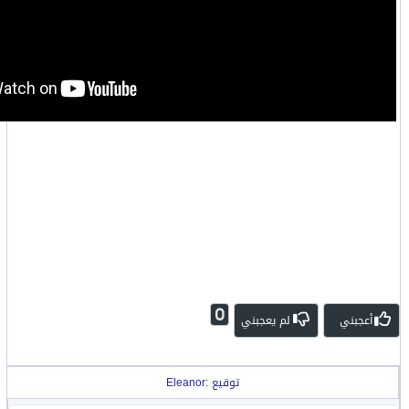
0
أعجبني
لم يعجبني
توقيع :Eleanor