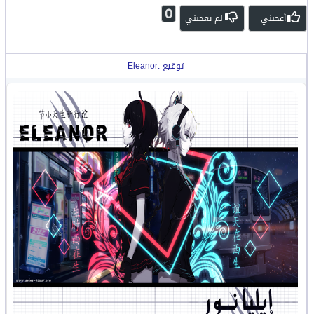
0
أعجبني
لم يعجبني
توقيع :Eleanor