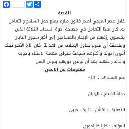
ا
T
F
ن
w
a
القصة
ش
i
c
ر
t
e
‎خلال عصر الميجي أصدر قانون صارم يمنع حمل السلاح والتعامل
b
t
o
e
به. كان هذا التعامل في مصلحة أخوة السحاب الثلاثة الذين
o
r
يكسبون رزقهم من الإبحار بالمساجين إلى أكبر سجون اليابان
k
وملاحقة أي مجرم يحاول الإفلات من العدالة. كان الأخ الأكبر تينكا
أقوى إخوته وأكثرهم شجاعة فتولى مهمة الاعتناء بأخويه
والدفاع عنهما بعد أن توفي ذويهم بمرض السل
معلومات عن الانمي
عمر المشاهد : 14+
دولة الانتاج : اليابان
التصنيف : اكشن . اثارة . حربي
المؤلف : كارا كاراموري