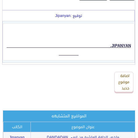
توقيع :Jipanyan
JIPANYAN.
اضافة
اضافة
رد
موضوع
جديد
جديد
المواضيع المتشابهه
عنوان الموضوع
الكاتب
ملخص الحلقة العاشرة من انمي DANDADAN
Jipanyan