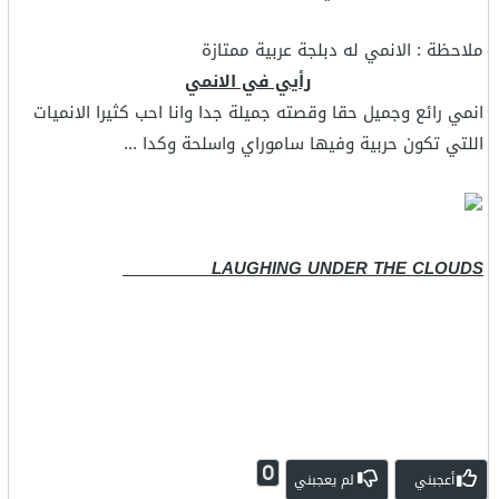
ملاحظة : الانمي له دبلجة عربية ممتازة
رأيي في الانمي
انمي رائع وجميل حقا وقصته جميلة جدا وانا احب كثيرا الانميات
اللتي تكون حربية وفيها ساموراي واسلحة وكدا ...
LAUGHING UNDER THE CLOUDS
0
أعجبني
لم يعجبني