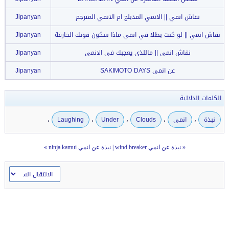
نقاش انمي || الانمي المدبلج ام الانمي المترجم
Jipanyan
نقاش انمي || لو كنت بطلا في انمي ماذا سكون قوتك الخارقة
Jipanyan
نقاش انمي || ماللذي يعجبك في الانمي
Jipanyan
عن انمي SAKIMOTO DAYS
Jipanyan
الكلمات الدلالية
،
،
،
،
،
نبذة
انمي
Clouds
Under
Laughing
«
نبذة عن انمي wind breaker
|
نبذة عن انمي ninja kamui
»