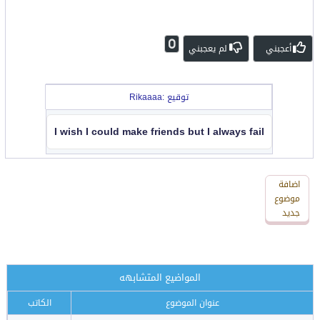
0
أعجبني
لم يعجبني
توقيع :Rikaaaa
I wish I could make friends but I always fail
اضافة
اضافة
رد
موضوع
جديد
جديد
المواضيع المتشابهه
عنوان الموضوع
الكاتب