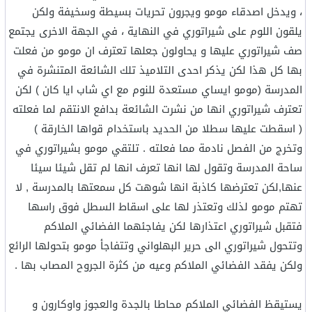
، ويدخل اصدقاء مومو ويجرون تحريات بسيطة وسخيفة ولكن
يلقون اللوم على شيراتوري في النهاية ، في الجهة الاخرى يجتمع
صف شيراتوري عليها و يحاولون جعلها تعترف ان مومو من فعلت
بها كل هذا لكن يذكر احدى التلاميذ تلك الشائعة المتنشرة في
المدرسة (مومو ايساي مستعدة للنوم مع اي شاب ايا كان ) لكن
تعترف شيراتوري انها من نشرت الشائعة بدافع الانتقم لما فعلته
( اسقطت عليها سطلا من الحديد باستخدام قواها الخارقة )
وتخرج من الفصل نادمة مما فعلته . تلتقي مومو بشيراتوري في
ساحة المدرسة وتقول لها انها تعرف انها لم تقل شيئا سيئا
عنها,لكن تعترضها كاذبة انها شوهت كل سمعتها بالمدرسة , لا
تهتم مومو لذلك وتعتذر لها على اسقاط السطل فوق راسها
فتقبل شيراتوري اعتذارها لكن يفاجئهما الفضائي الملاكم
وتتحول شيراتوري الى حرير البهلواني وتتفاجأ مومو بتحولها الرائع
ولكن يفقد الفضائي الملاكم وعيه من كثرة الجروح المصاب بها .
يستيقظ الفضائي الملاكم محاطا بالجدة والعجوز واوكارون و