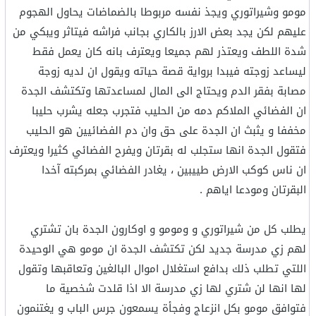
مومو وشيراتوري ويجذ نفسه مربوطا بالضماضات يحاول الهجوم
عليهم لكن يجد بعض الارز بالكاري بجانب فراشه فيتاثر ويبكي من
شدة اللطف ويعتذر لهم جميعا ويعترف بانه كان يعمل فقط
ليساعد زوجته فيبدا برواية قصة حياته ويقول ان لديه زوجة
مصابة بفقر الدم ويحتاج الى المال لمساعدتها وتكتشف الجدة
ان الفضائي الملاكم دمه من الحليب فتجرب جعله يشرب حليبا
مخففا و يثبث ان الجدة على حق وان دم الفضائيين هو الحليب
فتقول الجدة انها ستجلب له بقرتان ويفرح الفضائي كثيرا ويعترف
ان ناس كوكب الارض طييبين ، يغادر الفضائي بمركبته آخدا
البقرتان ومودعا اياهم .
يطلب كل من شيراتوري و ومومو و اوكارون الجدة بان تشتري
لهم زي مدرسة جديد لكن تكتشف الجدة ان مومو هي الوحيدة
اللتي تطلب ذلك بدافع استغلال اموال البالغين وتعاقبها وتقول
لها انها لن شتري لها زي مدرسة الا اذا قلدت شخصية ما
فتوافق مومو بكل انزعاج وفجأة يسمعون جرس الباب و يغتنمون