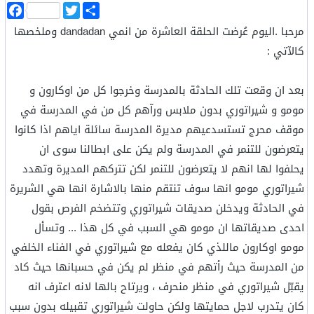
ا
T
F
ن
w
a
مرحبا .اليوم عُرضت الحلقة العاشرة من انمي dandadan وملخصها
ش
i
c
ر
t
e
كالآتي :
b
t
o
e
o
r
بعد ان وقعت تلك الحادثة بالمدرسة وخرجوا كل من اوكارون و
k
مومو و شيراتوري بدون ملابس ورآهم كل من في المدرسة في
موقف محرج تستسدعيهم مديرة المدرسة سائلة اياهم اذا كانوا
يتعرضون للتنمر في المدرسة ولم يكن على ابطالنا سوى ان
يحلفوا لها انهم لا يتعرضون للتنمر لكن تتركهم المديرة وتهدد
شيراتوري مومو انها سوف تنتقم منها بالاشارة انها هي الشريرة
في الحادثة ويدخلن صديقات شيراتوري وتتضخم الفرص بقول
احدى صديقاتها ان مومو هي السبب في كل هذا ... وتسأل
مومو اوكارون ماللذي كان يفعله مع شيراتوري في الفناء الخلفي
من المدرسة حيث رأتهم في منظر لم يكن في حسبانها حيث كاد
يقبّل شيراتوري في منظر منحرف ، ويرتاح بالها لانه اعترف انه
كان يتدرب لاجل حمايتها ولكن حاولت شيراتوري تقبيله بدون سبب