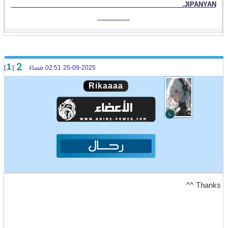
JIPANYAN.
25-09-2025 02:51 مساءً
[
]
1
Rikaaaa
Thanks ^^