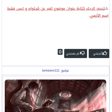
⚠️
تنبيه: الرجاء كتابة عنوان موضوع يُعبر عن مُحتواه و ليس فقط
إسم الأنمي.
0
أعجبني
لم يعجبني
توقيع :tunisiano111