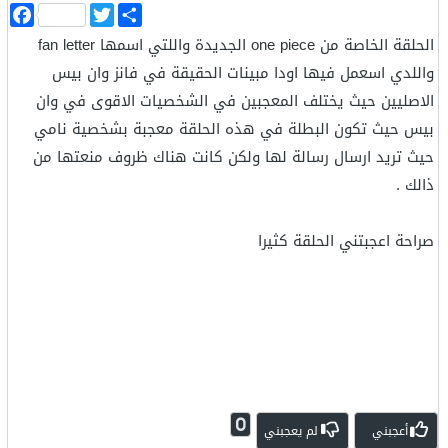
ا
T
F
ن
w
a
الحلقة الخاصة من one piece الجديدة واللتي اسمها fan letter
ش
i
c
ر
t
e
واللدي اسعمل فيها اودا مبينات الحقيقة في فانز وان بيس
b
t
o
e
الاصليين حيث يختلف المعجبين في الشخصيات الاقوى في وان
o
r
بيس حيث تكون البطلة في هذه الحلقة معجبة بشخصية نامي
k
حيث تريد ارسال رسالة لها ولكن كانت هناك ظروف منعتها من
ذالك .
صراحة اعجبتني الحلقة كثيرا
0
أعجبني
لم يعجبني