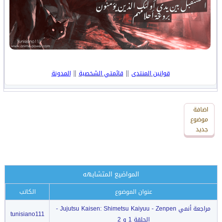
||
||
قوانين المنتدى
قائمتي الشخصية
المدونة
اضافة
اضافة
رد
موضوع
جديد
جديد
المواضيع المتشابهه
عنوان الموضوع
الكاتب
مراجعة أنمي Jujutsu Kaisen: Shimetsu Kaiyuu - Zenpen -
tunisiano111
الحلقة 1 و 2