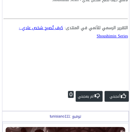
التقرير الرسمي للأنمي في المنتدى:
كيف تُصبح شخص عادي -
Shoushimin Series
0
أعجبني
لم يعجبني
توقيع :tunisiano111