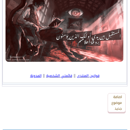
||
||
قوانين المنتدى
قائمتي الشخصية
المدونة
اضافة
اضافة
رد
موضوع
جديد
جديد