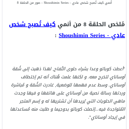
أنمي كيف تُصبح شخص عادي - Shoushimin Series - صور من الحلقة 8
مُلخص الحلقة 8 من أنمي
كيف تُصبح شخص
عادي - Shoushimin Series
:
"
أعطت كوباتو وعدا بشراء حلوى التُفاح, لهذا ذهبت إلى شُقة
أوساناي لتخرج معه. و لكنها علمت هُناك أنه تم إختطاف
أوساناي. وسط عدم فهمها للوضعية, غادرت الشُقة و مُباشرة
وردتها رسالة نصية من أوساناي على هاتفها و فيها وجدت
ماهي الحلويات التي يُريدها أن تشتريها له و إسم المتجر
المُتواجدة فيه...إتصلت كوباتو بدوجيما و طلبت منه مُساعدتها
في إيجاد أوساناي
".