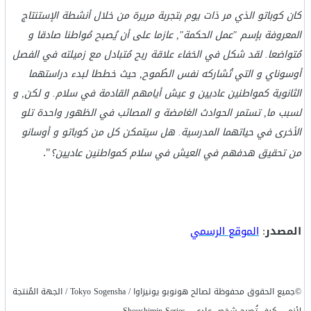
كان كوباتو الذي مر ذات يوم بتجربة مريرة من خلال أنشطة الإستنتاج
المعروفة بإسم "عمل الحكمة", عازما على أن يُصبح مُواطنا صادقا و
مُتواضعا. لقد شكل في الخفاء علاقة ربح مُتبادل مع زميلته في الفصل
أوسوناي و التي تُشاركه نفس الطُموح, حيث خططا لبدء دراستهما
الثانوية كمواطنين عاديين و عيش أيامهم القادمة في سلام. و لكن, و
لسبب ما, تستمر الحوادث الغامضة و المصائب في الظهور واحدة تلو
الأخرى في حياتهما المدرسية. هل سيتمكن كل من كوباتو و أوسانو
".
من تحقيق هدفهم في العيش في سلام كمواطنين عاديين؟
المصدر
:
الموقع الرسمي
©جميع الحقوق محفوظة لصالح هونوبو يونيزاوا / Tokyo Sogensha / الجهة المُنتجة
لأنمي كيف تُصبح شخص عادي - Shoushimin Series