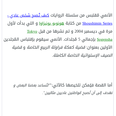
الأنمي مُقتبس من سلسلة الروايات
كيف تُصبح شخص عادي -
من كتابة
و التي بدأت لأول
Shoushimin Series
هونوبو يونيزاوا
مرة في ديسمبر 2004 و تم نشرها من قبل
Tokyo
بإجمالي 5 مُجلدات. الأنمي سيقوم بإقتباس المُجلدين
Sogensha
الأولين بعنوان:
قضية كعكة فراولة الربيع الخاصة
و
قضية
الصيف الإستوائية الخاصة الكاملة
.
أما القصة فيُمكن تلخيصها كالآتي:"
"لنُساعد بعضنا البعض و
نهدف إلى أن نُصبح مُواطنين عاديين مثاليين".