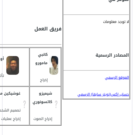
لا توجد معلومات
فريق العمل
المصادر الرسمية
كانبي
أون
مامورو
تأل
الموقع الرسمي
إخراج
شيميزو
غوشيكين ما
حساب إكس(تويتر سابقا) الرسمي
كاتسونوري
تصميم الشخصي
إخراج الصوت
إخراج عمليات 