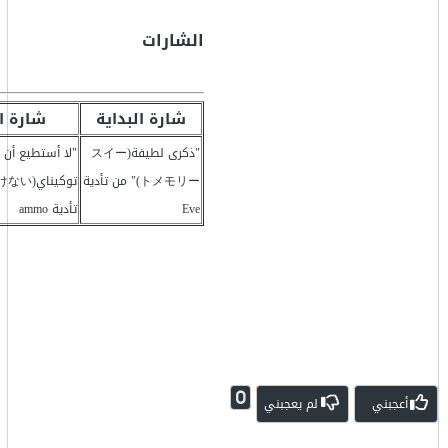
الشارات
شارة البداية
شارة ا
"ذكرى لطيفة(スイー
"لا أستطيع أن 
トメモリー)" من تأدية
Eve
تأدية ammo
0
أعجبني
لم يعجبني