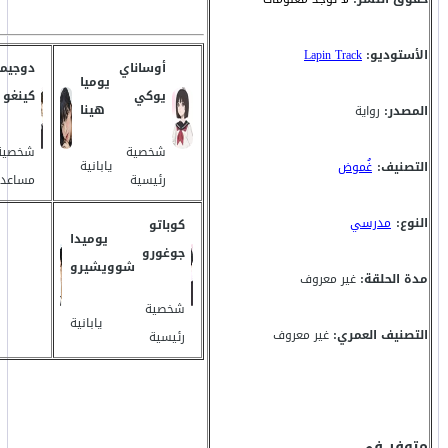
الأستوديو:
Lapin Track
أوساناي
دوجيما
يوميا
يوكي
كينغو
هينا
المصدر:
رواية
شخصية
شخصية
يابانية
التصنيف:
غُموض
رئيسية
مساعد
النوع:
مدرسي
كوباتو
يوميدا
جوغورو
شوويشيرو
مدة الحلقة:
غير معروف
شخصية
يابانية
التصنيف العمري:
غير معروف
رئيسية
متوفر في