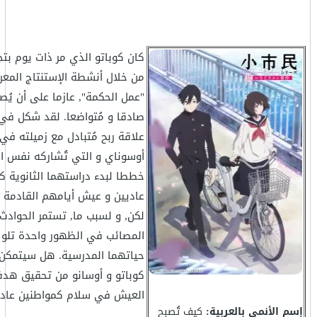
كان كوباتو الذي مر ذات يوم بتج
من خلال أنشطة الإستنتاج المعر
"عمل الحكمة", عازما على أن يُصب
صادقا و مُتواضعا. لقد شكل في 
علاقة ربح مُتبادل مع زميلته في
أوسوناي و التي تُشاركه نفس ال
خططا لبدء دراستهما الثانوية ك
عاديين و عيش أيامهم القادمة 
لكن, و لسبب ما, تستمر الحوادث
المصائب في الظهور واحدة تلو 
حياتهما المدرسية. هل سيتمكن
كوباتو و أوسانو من تحقيق ه
العيش في سلام كمواطنين عادي
إسم الأنمي بالعربية:
كيف تُصبح