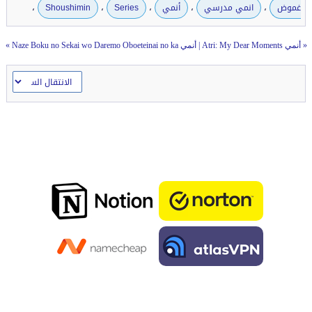
،
،
،
،
،
غموض
انمي مدرسي
أنمي
Series
Shoushimin
«
أنمي Atri: My Dear Moments
|
أنمي Naze Boku no Sekai wo Daremo Oboeteinai no ka
»