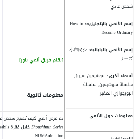
شخص عادي
إسم الأنمي بالإنجليزية:
How to
Become Ordinary
إسم الأنمي باليابانية:
小市民シ
リーズ
[بقلم فريق أنمي باور]
أسماء أخرى:
سوشيمين سيريز,
سلسلة سوشيمين, سلسلة
البورجوازي الصغير
معلومات ثانوية
معلومات حول الأنمي
تم عرض أنمي
كيف تُصبح شخص عا
Shoushimin Series
خلال فقرة 
NUMAnimation.
النوع:
تلفزيوني