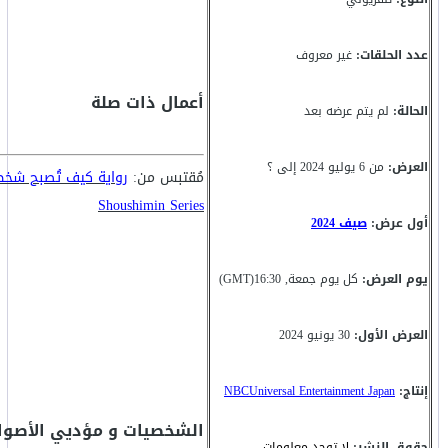
عدد الحلقات:
غير معروف
أعمال ذات صلة
الحالة:
لم يتم عرضه بعد
العرض:
من 6 يوليو 2024 إلى ؟
مُقتبس من:
رواية كيف تُصبح شخ
Shoushimin Series
أول عرض:
صيف 2024
يوم العرض:
كل يوم جمعة, 16:30(GMT)
العرض الأول:
30 يونيو 2024
إنتاج:
NBCUniversal Entertainment Japan
الشخصيات و مؤديي الأصوا
حقوق النشر:
لا توجد معلومات