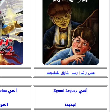
عمل رائد
رعب
خارق للطبيعة
|
|
أنمي Egumi Legacy
أنمي Harimaware! Koinu
(جديد)
المو