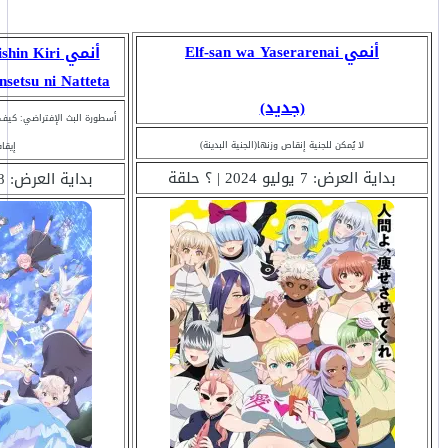
أنمي Elf-san wa Yaserarenai
أنمي  Kiri
 Densetsu ni Natteta
(جديد)
أسطورة البث الإفتراضي: كيف
لا يُمكن للجنية إنقاص وزنها(الجنية البدينة)
إيقاف
بداية العرض: 7 يوليو 2024 | ؟ حلقة
بداية العرض: 8 يوليو 2024 | ؟ حلقة