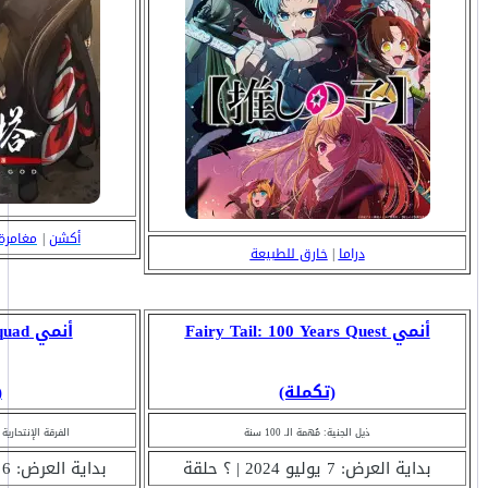
أكشن
|
مغامرة
دراما
|
خارق للطبيعة
أنمي Fairy Tail: 100 Years Quest
أنمي Isekai Suicide Squad
(تكملة)
(
ذيل الجنية: مُهمة الـ 100 سنة
الفرقة الإنتحاري
بداية العرض: 7 يوليو 2024 | ؟ حلقة
بداية العرض: 6 يوليو 2024 | 10 حلقة