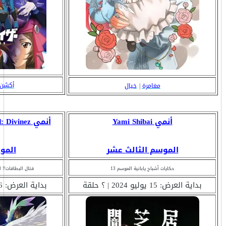
أكشن
مغامرة
|
خيال
أنمي Yami Shibai
أنمي Cardfight!! Vanguard: Divinez
الموسم الثالث عشر
المو
حكايات أشباح يابانية الموسم 13
قتال البطاقات!! ا
بداية العرض: 15 يوليو 2024 | ؟ حلقة
بداية العرض: 6 يوليو 2024 | ؟ حلقة