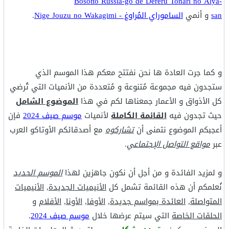
Bosotto Russia-go de Dereru Tonari no Alya-
san
و أنمي
الساموراي المُراوغ - Nige Jouzu no Wakagimi
.
و كما جرت العادة ها نحن نفتتح معكم هذا الموسم الذي
ستجدون فيه مجموعة مُتنوعة و مُتعددة من الأنميات التي تُرضي
كل الأذواق و الأعمار جمعناها لكم في هذا
الموضوع الشامل
حيث تجدون فيه
القائمة الكاملة
لأنميات
موسم صيف 2024
فإن
أعجبكم الموضوع نتمنى أن
تشاركوه
مع أصدقائكم الأوتاكو العرب
عبر
مواقع التواصل الإجتماعي
.
و لمزيد الفائدة و من أجل أن نكون جاهزين لهذا
الموسم الجديد
نُعلمكم أن هذه القائمة تشمل كل
الأنيميات الجديدة
,
الأنيميات
المتواصلة
,
العائدة بمواسم جديدة
,
الأوفا
,
الأونا
,
الأفلام
و
الحلقات الخاصة
التي سيتم عرضها خلال
موسم صيف 2024
.