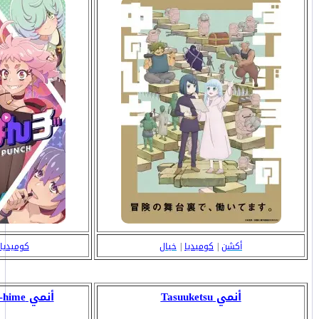
أكشن
|
كوميديا
|
خيال
كوميديا
أنمي Tasuuketsu
أنمي Tensui no Sakuna-hime