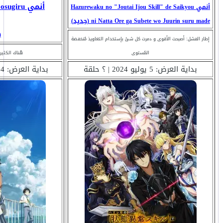
أنمي Make Heroine ga Oosugiru
أنمي Hazurewaku no "Joutai Ijou Skill" de Saikyou
ni Natta Ore ga Subete wo Juurin suru made (جديد)
(
إطار الفشل: أصبحت الأقوى و دمرت كل شئ بإستخدام التعاويذ مُنخفضة
المُستوى
هُناك الكثير
بداية العرض: 5 يوليو 2024 | ؟ حلقة
بداية العرض: 14 يوليو 2024 | ؟ حلقة