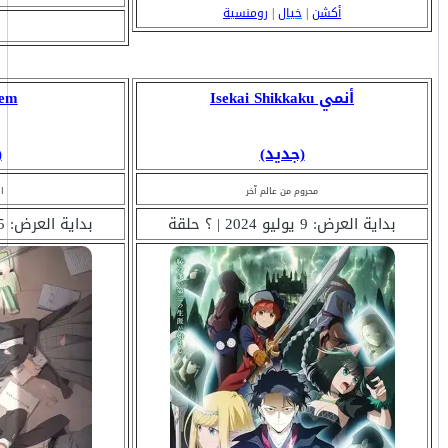
أكشن
|
خيال
|
رومنسية
أنمي Isekai Shikkaku
rem
(جديد)
(
محروم من عالم آخر
ال
بداية العرض: 9 يوليو 2024 | ؟ حلقة
بداية العرض: 5 يوليو 2024 | ؟ حلقة