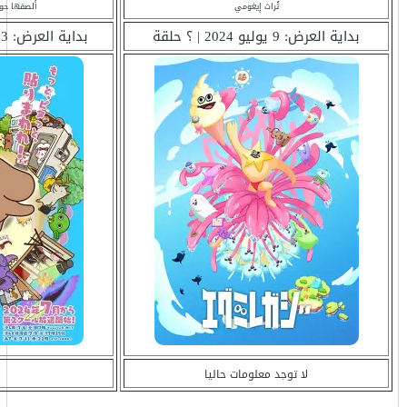
تُراث إيغومي
ألصقها حول
بداية العرض: 9 يوليو 2024 | ؟ حلقة
بداية العرض: 13 يوليو 2024 | ؟ حلقة
لا توجد معلومات حاليا