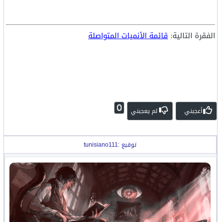
الفقرة التالية:
قائمة الأنميات المتواصلة
0
أعجبني
لم يعجبني
توقيع :tunisiano111