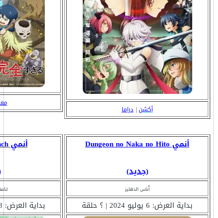
مغا
أكشن
|
دراما
أنمي Dungeon no Naka no Hito
أنمي Mayonaka Punch
(جديد)
(
أُناس الدهليز
لكمة
بداية العرض: 6 يوليو 2024 | ؟ حلقة
بداية العرض: 8 يوليو 2024 | ؟ حلقة