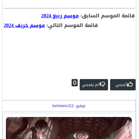
قائمة الموسم السابق:
موسم ربيع 2024
قائمة الموسم التالي:
موسم خريف 2024
0
أعجبني
لم يعجبني
توقيع :tunisiano111