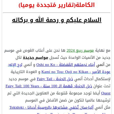
الكاملة(تقارير مُتجددة يوميا)
السلام عليكم و رحمة الله و بركاته
مع نهاية
موسم ربيع 2024
ها نحن على أعتاب الغوص في موسم
جديد من الأنميات الواعدة حيث نُسجل
مواسم جديدة
لكل
من
أنمي
أبناء نجمتهم المُفضلة - Oshi no Ko
و أنمي
بُرج الإله:
عودة الأمير - Kami no Tou: Ouji no Kikan
و العودة التاريخية
لإستكمال أحداث أنمي
ذيل الجنية - Fairy Tail
في موسم جديد
تحت عنوان
ذيل الجنية: مُهمة الـ 100 سنة - Fairy Tail: 100 Years
Quest
أيضا توجد مجموعة مُتنوعة من العناوين الجديدة التي تم
ترشيحها عالميا لتكون من ضمن الأفضل في الموسم
مثل أنمي
آليا-سان تُخفي مشاعرها بالروسية أحيانا - Tokidoki