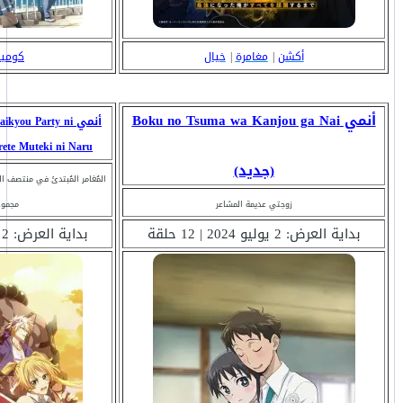
أكشن
|
مغامرة
|
خيال
كوميد
أنمي Boku no Tsuma wa Kanjou ga Nai
أنمي ou Party ni
erarete Muteki ni Naru
(جديد)
المُغامر المُبتدئ في منتصف ا
زوجتي عديمة المشاعر
مجموعة
بداية العرض: 2 يوليو 2024 | 12 حلقة
بداية العرض: 2 يوليو 2024 | 12 حلقة