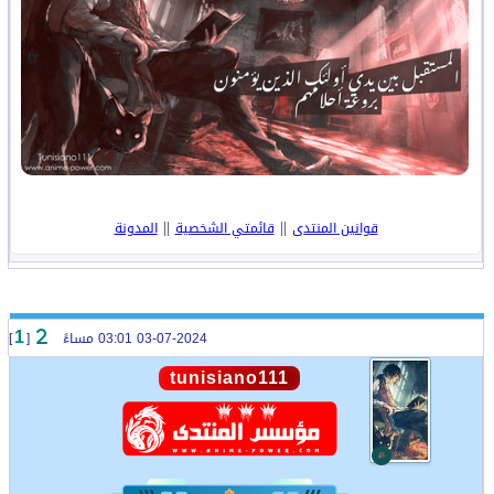
||
||
قوانين المنتدى
قائمتي الشخصية
المدونة
03-07-2024 03:01 مساءً
[
]
1
tunisiano111