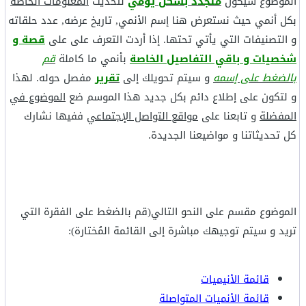
الموضوع سيكون
متجدد بشكل يومي
لتحديث
المعلومات الخاصة
بكل أنمي حيث نستعرض هنا إسم الأنمي, تاريخ عرضه, عدد حلقاته
و التصنيفات التي يأتي تحتها. إذا أردت التعرف على على
قصة و
شخصيات و باقي التفاصيل الخاصة
بأنمي ما كاملة
قم
بالضغط على إسمه
و سيتم تحويلك إلى
تقرير
مفصل حوله. لهذا
و لتكون على إطلاع دائم بكل جديد هذا الموسم ضع
الموضوع في
المفضلة
و تابعنا على
مواقع التواصل الإجتماعي
ففيها نشارك
كل تحديثاتنا و مواضيعنا الجديدة.
الموضوع مقسم على النحو التالي(قم بالضغط على الفقرة التي
تريد و سيتم توجيهك مباشرة إلى القائمة المُختارة):
قائمة الأنيميات
قائمة الأنميات المتواصلة