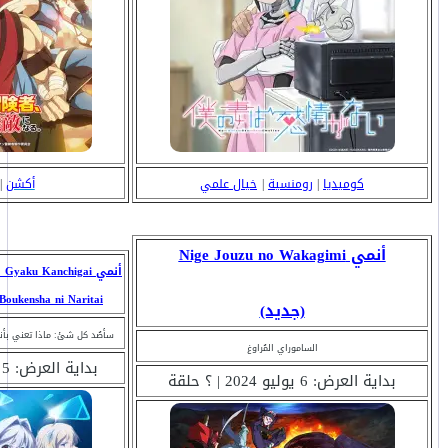
كوميديا
|
رومنسية
|
خيال علمي
أكشن
|
أنمي Nige Jouzu no Wakagimi
أنمي yaku Kanchigai
wa Boukensha ni Naritai
(جديد)
سأصُد كل شئ: ماذا تعني بأنني
الساموراي المُراوغ
بداية العرض: 5 يوليو 2024 | 12 حلقة
بداية العرض: 6 يوليو 2024 | ؟ حلقة