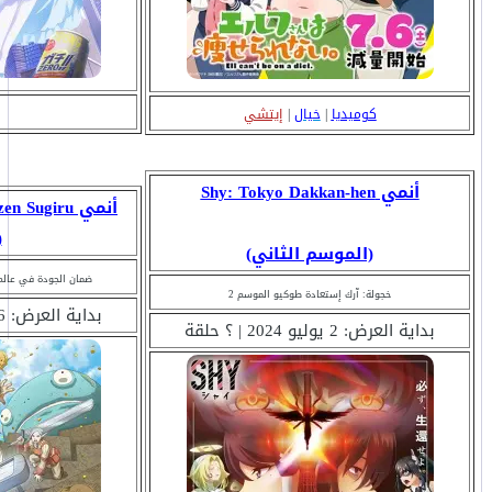
كوميديا
|
خيال
|
إيتشي
أنمي Shy: Tokyo Dakkan-hen
أنمي Sugiru
(
(الموسم الثاني)
ضمان الجودة في عالم 
خجولة: آرك إستعادة طوكيو الموسم 2
بداية العرض: 6 يوليو 2024 | ؟ حلقة
بداية العرض: 2 يوليو 2024 | ؟ حلقة