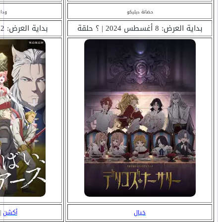
حضانة ديليكو
وداع
بداية العرض: 8 أغسطس 2024 | ؟ حلقة
بداية العرض: 12 يوليو 2024 | ؟ حلقة
خيال
أكشن
|