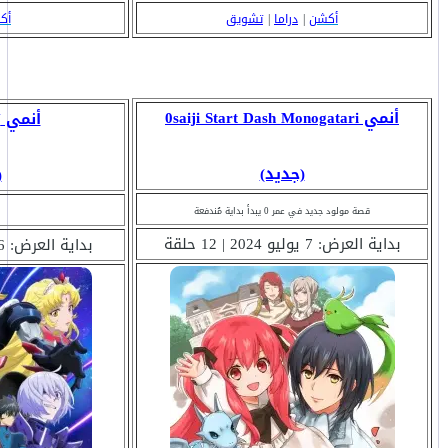
أكشن
|
دراما
|
تشويق
أك
أنمي 0saiji Start Dash Monogatari
أنمي Grendizer U
(جديد)
(
قصة مولود جديد في عمر 0 يبدأ بداية مُندفعة
بداية العرض: 7 يوليو 2024 | 12 حلقة
بداية العرض: 6 يوليو 2024 | ؟ حلقة