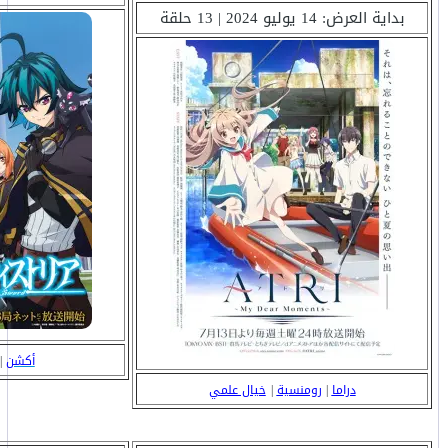
بداية العرض: 14 يوليو 2024 | 13 حلقة
أكشن
|
دراما
|
رومنسية
|
خيال علمي