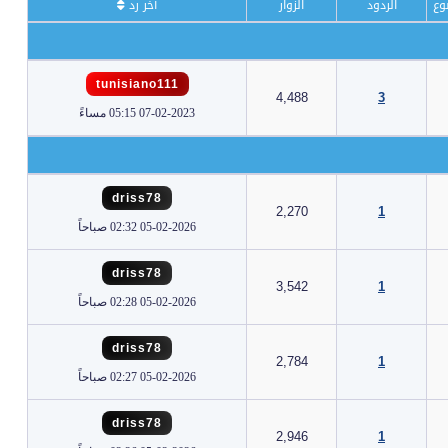
وع
الردود
الزوار
آخر رد
tunisiano111
4,488
3
07-02-2023 05:15 مساءً
driss78
2,270
1
05-02-2026 02:32 صباحاً
driss78
3,542
1
05-02-2026 02:28 صباحاً
driss78
2,784
1
05-02-2026 02:27 صباحاً
driss78
2,946
1