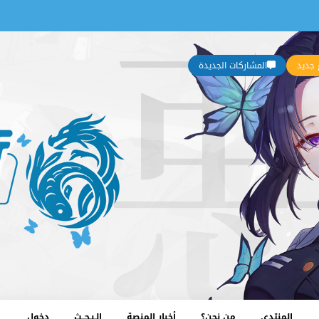
جديد
المشاركات الجديدة
المنتدى
من نحن؟
أخبار المنصة
الـبـحــث
دخول