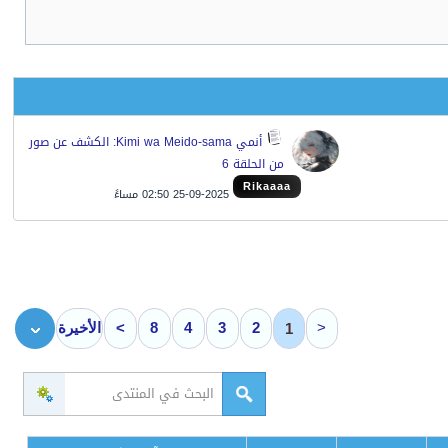
أنمي Kimi wa Meido-sama: الكشف عن صور
من الحلقة 6
Rikaaaa
25-09-2025 02:50 مساءً
<
2
3
4
8
>
الأخيرة
1