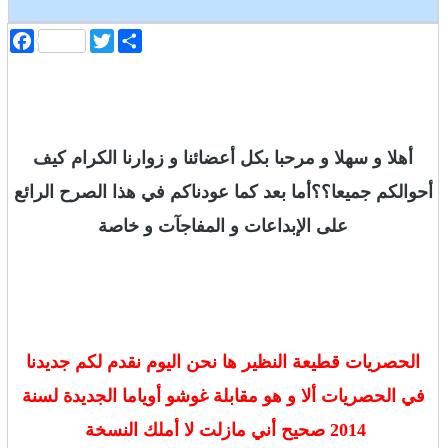
ا
T
F
ن
w
a
ش
i
c
ر
t
e
b
t
o
e
o
r
k
أهلا و سهلا و مرحبا بكل أعضائنا و زوارنا الكرام كيف
أحوالكم جميعا؟؟أما بعد كما عودناكم في هذا الصرح الرائع
على الإبداعات و المفاجآت و خاصة
الحصريات قطيعة النظير ها نحن اليوم نقدم لكم جديدنا
في الحصريات ألا و هو مقابلة غوشو أوياما الجديدة لسنة
2014 صحيح أني مازلت لا أملك النسخة