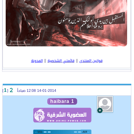
||
||
قوانين المنتدى
قائمتي الشخصية
المدونة
14-01-2014 12:08 صباحاً
[
]
1
haibara 1