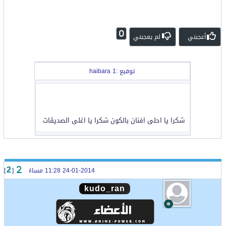
0
أعجبني
لم يعجبني
توقيع :haibara 1
شكرا يا احلى افنان بالكون شكرا يا اغلى الصديقات
24-01-2014 11:28 مساءً
[
]
2
kudo_ran