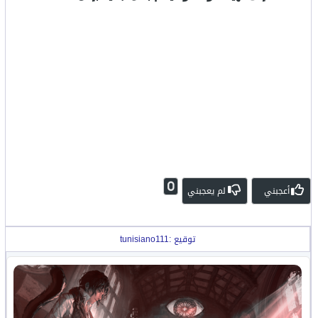
0
أعجبني
لم يعجبني
توقيع :tunisiano111