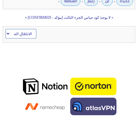
،
،
،
،
جديدة
عن
زعيم
المنظمة
« لا يوجد|
كود جياس الجزء الثالث [مؤكد - CONFIRMED]
»