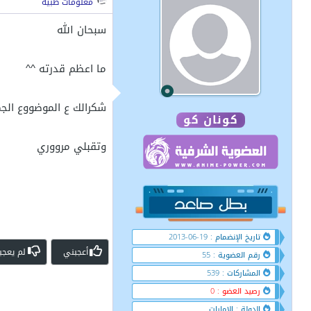
معلومات طبية
سبحان الله
ما اعظم قدرته ^^
شكرالك ع الموضووع الج
كونان كو
وتقبلي مرووري
تاريخ الإنضمام : 19-06-2013
أعجبني
لم يعجب
رقم العضوية : 55
المشاركات : 539
رصيد العضو : 0
الدولة : الإمارات