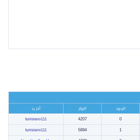
الردود
الزوار
آخر رد
4207
0
tunisiano111
5894
1
tunisiano111