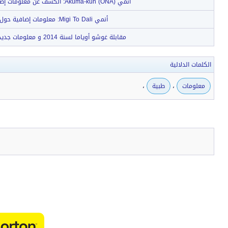
أنمي Akuma-kun (ONA): الكشف عن معلومات إضافية و فيديو ترويجي
أنمي Migi To Dali: معلومات إضافية حول طاقم العمل
مقابلة غوشو أوياما لسنة 2014 و معلومات جديدة عن زعيم المنظمة
الكلمات الدلالية
،
،
معلومات
طبية