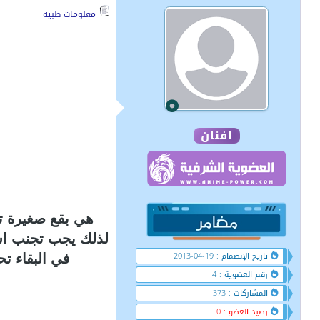
معلومات طبية
افنان
هي بقع صغيرة ت
لذلك يجب تجنب اش
تاريخ الإنضمام : 19-04-2013
في البقاء ت
رقم العضوية : 4
المشاركات : 373
رصيد العضو : 0