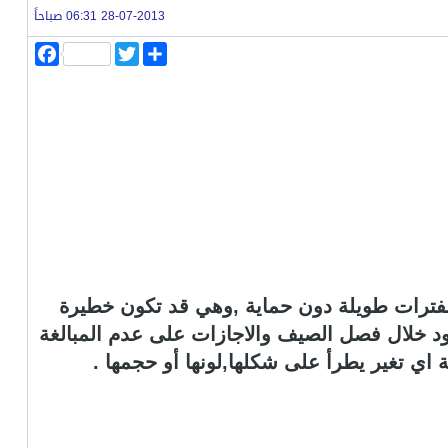
28-07-2013 06:31 صباحاً
ا
T
F
ن
w
a
ش
i
c
ر
t
e
b
t
o
e
o
r
k
فترات طويلة دون حماية ,وهي قد تكون خطيرة
د خلال فصل الصيف والاجازات على عدم المبالغة
ي تغير يطرأ على شكلها,لونها أو حجمها .