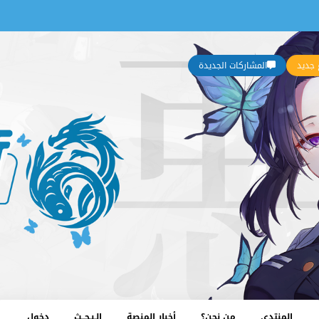
جديد
المشاركات الجديدة
المنتدى
من نحن؟
أخبار المنصة
الـبـحــث
دخول