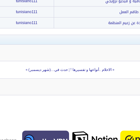
tunisiano111
tunisiano111
tunisiano111
«
الاحلام ..أنواعها و تفسيرها !
|
حدث في....(شهر ديسمبر)
»