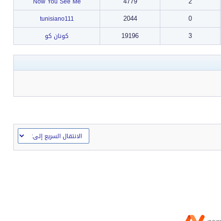
4779
2
Now You See Me
2044
0
tunisiano111
19196
3
كونان كو