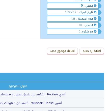
الجنس :
تاريخ الميلاد : 7-7-1996
قوة السمعة : 128
الاعجاب : 10
تم شكره: 0
اضافة رد جديد
اضافة موضوع جديد
عنوان الموضوع
أنمي Re:Zero: الكشف عن ملصق مصور و معلومات جديدة حول الموسم 3
أنمي Mushoku Tensei: الكشف عن معلومات إضافية للموسم الثاني