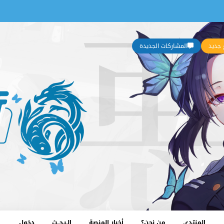
جديد
المشاركات الجديدة
المنتدى
من نحن؟
أخبار المنصة
الـبـحــث
دخول