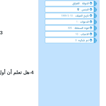
الدولة : العراق
الجنس :
تاريخ الميلاد : 10-5-1999
الدعوات : 1
قوة السمعة : 305
3-هل تعلم أن أقصر رجل في العالم هو الهندي جول اذ ان طوله لا يتجاوز أكثر من 62 سم
الاعجاب : 10
تم شكره: 0