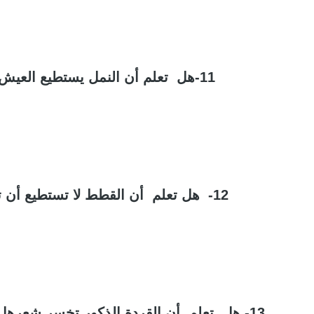
11-هل تعلم أن النمل يستطيع العيش لمدة 16 عاما
12- هل تعلم أن القطط لا تستطيع أن تتذوق السكريات
13- هل تعلم أن القردة الذكور تخسر شعرها ويصيبها الصلع كالرجال