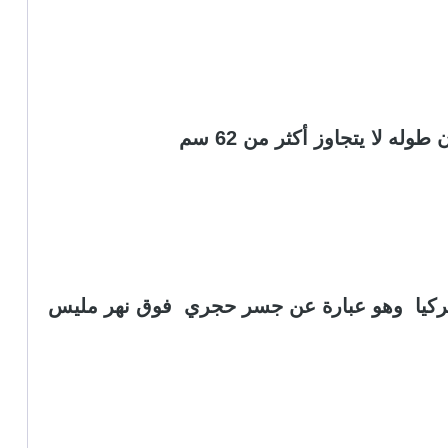
عالم يعود تاريخه الى 850 ق.م ويقع في تركيا وهو عبارة عن جسر حجري فوق نهر مليس