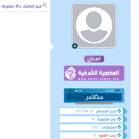
قيم ثقافتك بـ30 معلومة منوعة
افنان
تاريخ الإنضمام : 19-04-2013
رقم العضوية : 4
المشاركات : 373
رصيد العضو : 0