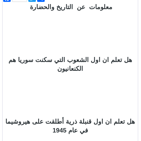
ن
w
a
معلومات عن التاريخ والحضارة
ش
i
c
ر
t
e
b
t
o
e
o
r
k
هل تعلم ان اول الشعوب التي سكنت سوريا هم
الكنعانيون
هل تعلم ان اول قنبلة ذرية أطلقت على هيروشيما
في عام 1945