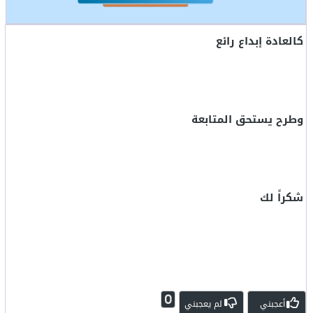
كالعادة إبداع رائع
وطرح يستحق المتابعة
شكراً لك
0
أعجبني
لم يعجبني