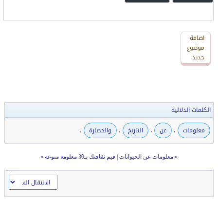
اضافة
اضافة
رد
موضوع
جديد
جديد
الكلمات الدلالية
،
،
،
،
معلومات
عن
التاريخ
والحضارة
«
معلومات عن الحيوانات
|
قيم ثقافتك بـ30 معلومة منوعة
»