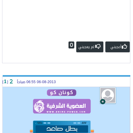
0
أعجبني
لم يعجبني
06-08-2013 06:55 صباحاً
[
]
1
كونان كو