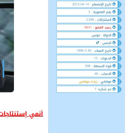
تاريخ الإنضمام : 14-04-2013
رقم العضوية : 3
المشاركات : 2,399
رصيد العضو : 8631
الدولة : تونس
الجنس :
تاريخ الميلاد : 30-3-1996
الدعوات : 15
قوة السمعة : 598
الاعجاب : 46
موقعي :
زيارة موقعي
تم شكره: 7