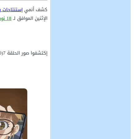
كشف أنمي
إستنتاجات رون كامونوها
الإثنين الموافق لـ
18 نوفمبر 2024
إكتشفوا صور الحلقة 7(20) من أنمي