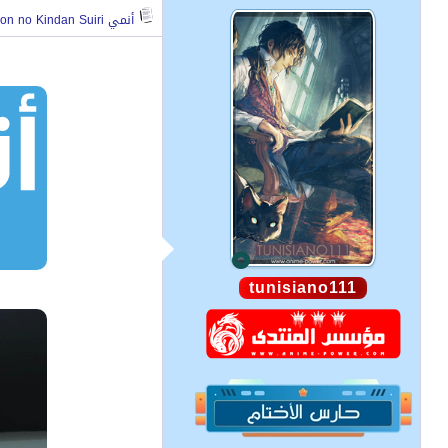
أنمي Kamonohashi Ron no Kindan Suiri: الكشف عن صور من الحلقة 7 الموسم 2
tunisiano111