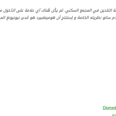
فة التلحين في المجمع السكني. لم يكُن هُناك أي علامة على الدُخول 
 قدم سانو نظريته الخاصة و إستنتج أن هومينغبيرد هو مُدير نيونيونغ 
Diomed
رو