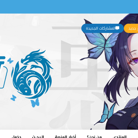
جديد
المشاركات الجديدة
المنتدى
من نحن؟
أخبار المنصة
الـبـحــث
دخول