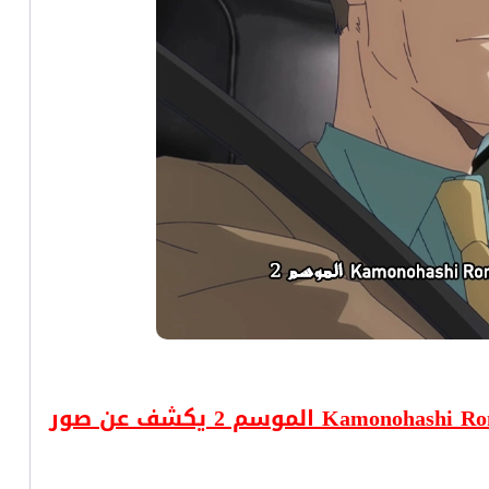
أنمي إستنتاجات رون كامونوهاشي المُحرمة - Kamonohashi Ron no Kindan Suiri الموسم 2 يكشف عن صور