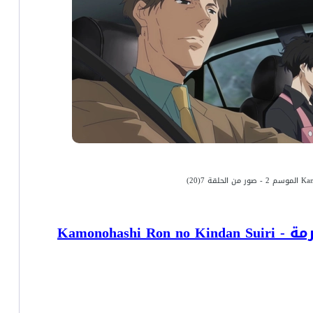
إستنتاجات رون كامونوهاشي المُحرمة - Kamonohashi Ron no Kindan Suiri