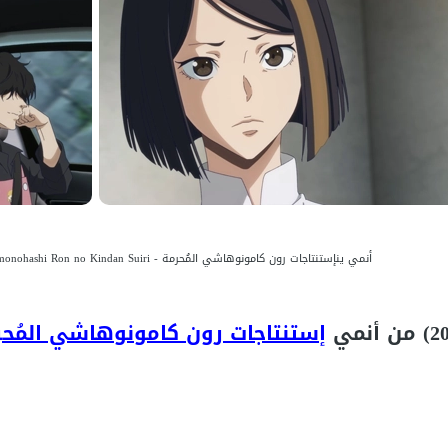
أنمي ينإستنتاجات رون كامونوهاشي المُحرمة - Kamonohashi Ron no Kindan Suiri الموسم 2 - صور من الحلقة 7(20)