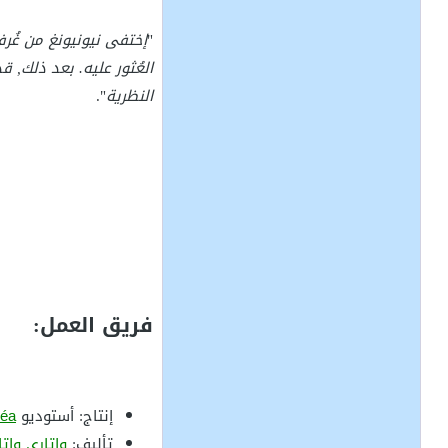
"
إختفى نيونيونغ من غُر
العُثور عليه. بعد ذلك,
النظرية
".
فريق العمل:
إنتاج: أستوديو
éa
تأليف:
واتاري واتا