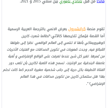
مانجا
من قبل
بين سنتي 2015 و 2021.
تادادي تاموري
كرانشيرول
تقوم منصة
بعرض الانمي بالترجمة العربية الرسمية
أما القصة فيُمكن تلخيصها كالآتي:"
لطالما شعرت كارين
كوهيرويماكي بأنها لا تنتمي إلى العالم الواقعي. نظرا إلى طولها
المُبالغ فيه, وجدت صُعوبات في تكوين الصداقات مع الفتيات الأخريات
من عُمرها. تغير كل شئ عندما تعرفت على الواقع الإفتراضي و لُعبة
عاصفة البندقية عبر الإنترنت. تسمح هذه اللعبة لكارين بأن تلعب دور
الفتاة اللطيفة بكل حرية إلى جانب شخصية صغيرة الحجم كما كانت تحلم
بها! هل ستتمكن كارين من تكوين صداقات في هذا العالم
".
الإفتراضي؟