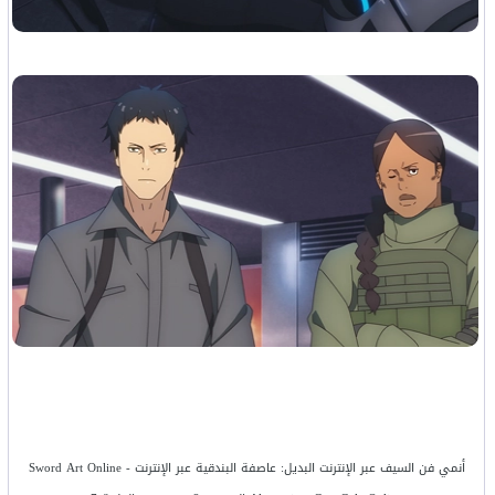
أنمي فن السيف عبر الإنترنت البديل: عاصفة البندقية عبر الإنترنت - Sword Art Online