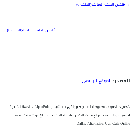
→ مُلخص الحلقة السابقة(الحلقة 6)
مُلخص الحلقة القادمة(الحلقة 8)←
المصدر
:
الموقع الرسمي
©جميع الحقوق محفوظة لصالح هيرواكي ناغاشيما, AlphaPolis / الجهة المُنتجة
لأنمي فن السيف عبر الإنترنت البديل: عاصفة البندقية عبر الإنترنت - Sword Art
Online Alternative: Gun Gale Online