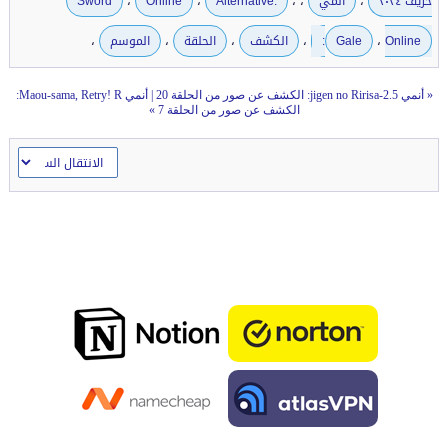
،
،
،
،
،
خريف ٢٠٢٤
أنمي
Alternative:
Online
Sword
،
،
،
،
،
Online:
Gale
الكشف
الحلقة
الموسم
«
أنمي 2.5-jigen no Ririsa: الكشف عن صور من الحلقة 20
|
أنمي Maou-sama, Retry! R:
الكشف عن صور من الحلقة 7
»