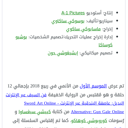
إنتاج: أستوديو
A-1 Pictures
سيناريو/تأليف:
يوسوكي ساكاوي
إخراج:
ماسايوكي ساكوي
إدارة إخراج عمليات التحريك/تصميم الشخصيات:
يوشيو
كوساكا
تصميم ميكانيكي:
إيشيغوشي جون
تم عرض
الموسم الأول
من الأنمي في ربيع 2018 بإجمالي 12
حلقة و هو مُقتبس من الرواية الخفيفة
فن السيف عبر الإنترنت
البديل: عاصفة البندقية عبر الإنترنت - Sword Art Online
من كتابة
و
Alternative: Gun Gale Online
كييشي سيغساوا
رُسومات
. كما تم
إقتباس السلسلة إلى
كوروبوشي كوهاكو