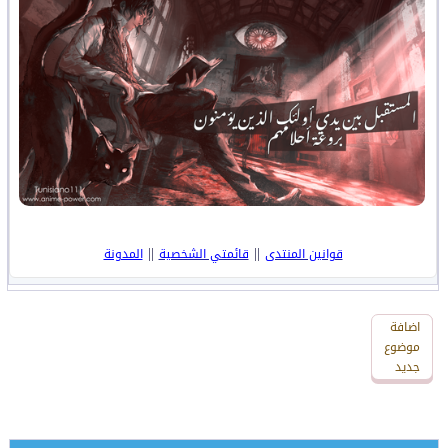
||
||
قوانين المنتدى
قائمتي الشخصية
المدونة
اضافة
اضافة
رد
موضوع
جديد
جديد