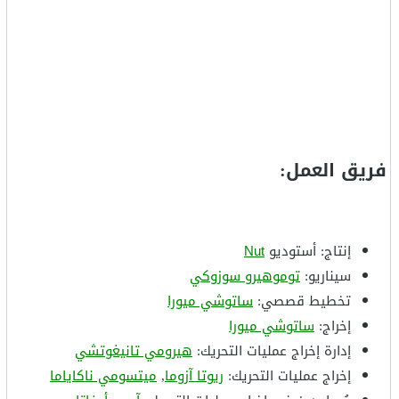
فريق العمل:
إنتاج: أستوديو
Nut
سيناريو:
توموهيرو سوزوكي
تخطيط قصصي:
ساتوشي ميورا
إخراج:
ساتوشي ميورا
إدارة إخراج عمليات التحريك:
هيرومي تانيغوتشي
إخراج عمليات التحريك:
ريوتا آزوما
,
ميتسومي ناكاياما