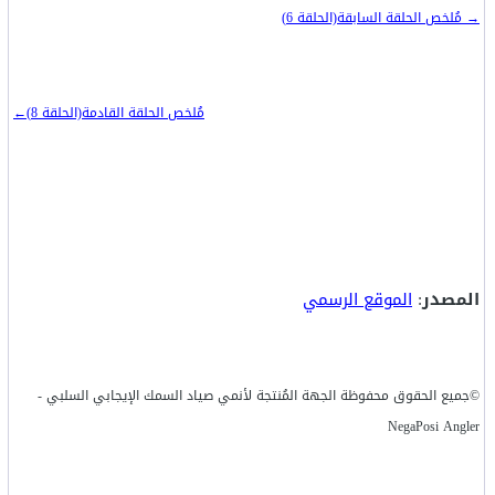
→ مُلخص الحلقة السابقة(الحلقة 6)
مُلخص الحلقة القادمة(الحلقة 8)←
المصدر
:
الموقع الرسمي
©جميع الحقوق محفوظة الجهة المُنتجة لأنمي صياد السمك الإيجابي السلبي -
NegaPosi Angler