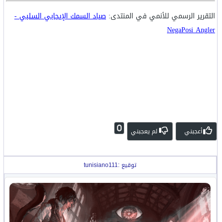
التقرير الرسمي للأنمي في المنتدى:
صياد السمك الإيجابي السلبي -
NegaPosi Angler
0
أعجبني
لم يعجبني
توقيع :tunisiano111