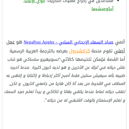
مُساعدين في إخراج عمليات التحريك:
آيوي أوغاتا
,
آيكوميشيما
أنمي
هو
عمل
صياد السمك الإيجابي السلبي - NegaPosi Angler
أصلي
كرانشيرول
تقوم منصة
بعرضه بالترجمة العربية الرسمية
أما القصة فيُمكن تلخيصها كالآتي:"
تسونيهيرو ساساكي هو شاب
عاش حياته في عُزلة عن الآخرين و هو لديه دُيون كثيرة. عندما أخبره
طبيبه بأنه سيعيش سنتين فقط أصبح أكثر إحباطا و إكتئابا و إنتهى به
المطاف في المُحيط من بعد أنا كان هاربا من جامعي الدُيون. و لكن,
تنقلب حياته تماما عندما يلتقي بهانا و تاكاكي و يبدأ تعلم صيد السمك
".
و تعلم الإستمتاع بالوقت المُتبقي له من حياته