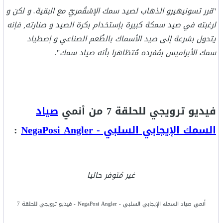
"
قرر تسونيهيرو الذهاب لصيد سمك الإسْقُمريّ مع البقية. و لكن و
لرغبته في صيد سمكة كبيرة بإستخدام بكرة الصيد و صنارته, فإنه
يتحول بسُرعة إلى صيد الأسماك بالطُعم الصناعي و إصطياد
سمك الأبراميس بمُفرده مُتظاهرا بأنه صياد سمك
".
فيديو ترويجي للحلقة 7 من أنمي
صياد
السمك الإيجابي السلبي - NegaPosi Angler
:
غير مُتوفر حاليا
أنمي صياد السمك الإيجابي السلبي - NegaPosi Angler - فيديو ترويجي للحلقة 7