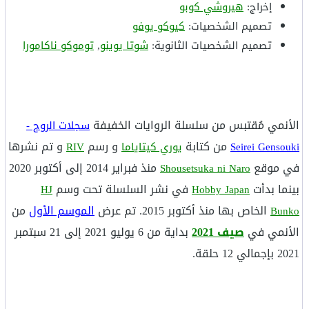
إخراج:
هيروشي كوبو
تصميم الشخصيات:
كيوكو يوفو
تصميم الشخصيات الثانوية:
شوتا يوينو
,
توموكو ناكامورا
الأنمي مُقتبس من سلسلة الروايات الخفيفة
سجلات الروح -
من كتابة
و رسم
و تم نشرها
Seirei Gensouki
يوري كيتاياما
RIV
في موقع
منذ فبراير 2014 إلى أكتوبر 2020
Shousetsuka ni Naro
بينما بدأت
في نشر السلسلة تحت وسم
HJ
Hobby Japan
الخاص بها منذ أكتوبر 2015. تم عرض
الموسم الأول
من
Bunko
الأنمي في
صيف 2021
بداية من 6 يوليو 2021 إلى 21 سبتمبر
2021 بإجمالي 12 حلقة.