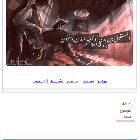
||
||
قوانين المنتدى
قائمتي الشخصية
المدونة
اضافة
اضافة
رد
موضوع
جديد
جديد