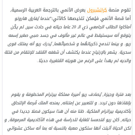
تقوم منصة
كرانشيرول
بعرض الأنمي بالترجمة العربية الرسمية,
أما قصة الأنمي فيُمكن تلخيصها كالآتي:"
عندما يُفارق هاروتو
أماكاوا الطالب الجامعي ذي الـ 20 عاما حياته في حادث سير, لم يكُن
يتوقع أنه سيستيقظ في عالم غير مألوف في جسد صبي صغير إسمه
ريو. و بينما تندمج ذكرياتهُما و شخصياتُهما, يُدرك ريو أنه يمتلك قوى
سحرية. يشعر بالإرتياح عندما يكتشف أن شغفه المُتقد للإنتقام من قتلة
والديه لم يهدأ على الرغم من هويته المُتغيرة حديثا.
بعد فترة وجيزة, يُصادف ريو أميرة مملكة بيرترام المخطوفة و يقوم
بإنقاذها دون تردد. و للتعبير عن إمتنانه, يمنحه الملك فُرصة الإلتحاق
بأكاديمية بيراترام الملكية. ظنا منه أن هذا سيكون فصلا جديدا في
حياته, كان ريو مُتحمسا للغاية للدراسة في هذه الأكاديمية المرموقة, و
لكن الحياة أثبتت أنها ستكون صعبة بالنسبة له بما أنه ساكن عشوائي