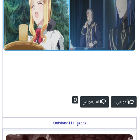
0
أعجبني
لم يعجبني
توقيع :tunisiano111