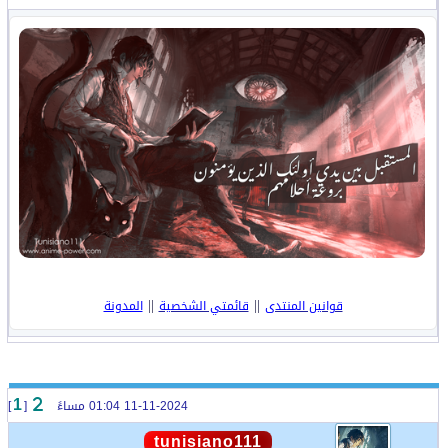
||
||
قوانين المنتدى
قائمتي الشخصية
المدونة
11-11-2024 01:04 مساءً
[
]
1
tunisiano111