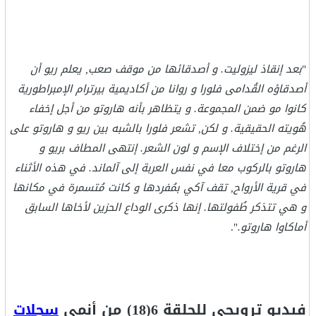
"
بعد إنقاذ ليزوليت. و أصدقائها من موقف صعب, يعلم ريو أن
أصدقاؤه القُدامى فلورا و روانا من أكاديمية بيرترام الإمبراطورية
كانوا مو ضمن المجموعة. و يتظاهر بأنه هاروتو من أجل إخفاء
هُويته الحقيقية. و لكن, تشعر فلورا بالشبه بين ريو و هاروتو على
الرغم من إختلاف الإسم و لون الشعر. إنتهى المطاف بريو و
هاروتو بالركوب معا في نفس العربة إلى آلماند. في هذه الأثناء
في قرية الأرواح, تقف آكي بمُفردها و كانت مُتسمرة في مكانها
و هي تتذكر طُفولتها. إنها ذكرى الوداع الحزين لأخاها السابق
أماكاوا هاروتو.
".
فيديو ترويجي للحلقة 6(18) من أنمي
سجلات