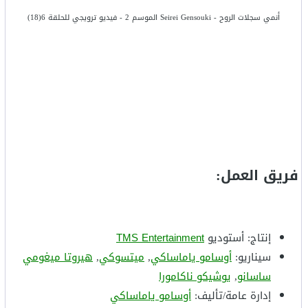
أنمي سجلات الروح - Seirei Gensouki الموسم 2 - فيديو ترويجي للحلقة 6(18)
فريق العمل:
إنتاج: أستوديو
TMS Entertainment
سيناريو:
أوسامو ياماساكي
,
ميتسوكي
,
هيروتا ميغومي
ساسانو
,
يوشيكو ناكامورا
إدارة عامة/تأليف:
أوسامو ياماساكي