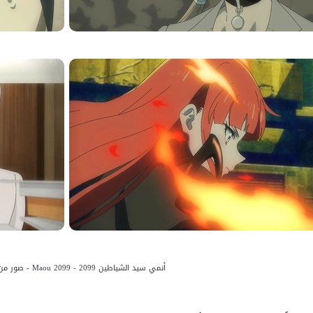
أنمي سيد الشياطين 2099 - Maou 2099 - صور من الحلقة 5