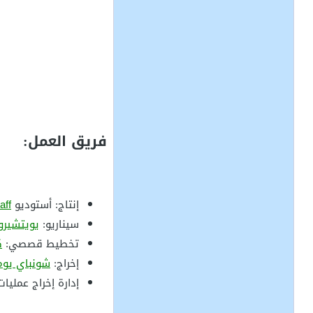
فريق العمل:
إنتاج: أستوديو
aff
سيناريو:
يويتشير
تخطيط قصصي:
ك
إخراج:
شونباي يوم
إدارة إخراج عمليات