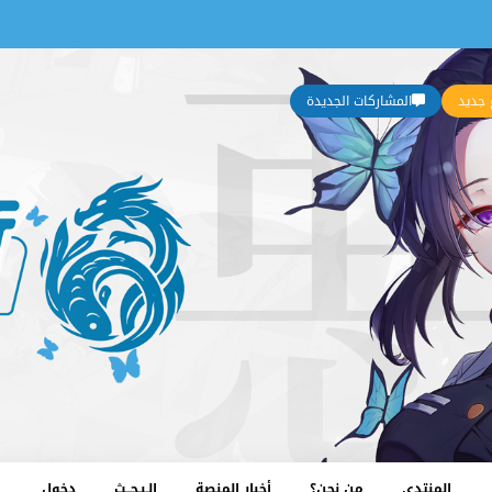
جديد
المشاركات الجديدة
المنتدى
من نحن؟
أخبار المنصة
الـبـحــث
دخول