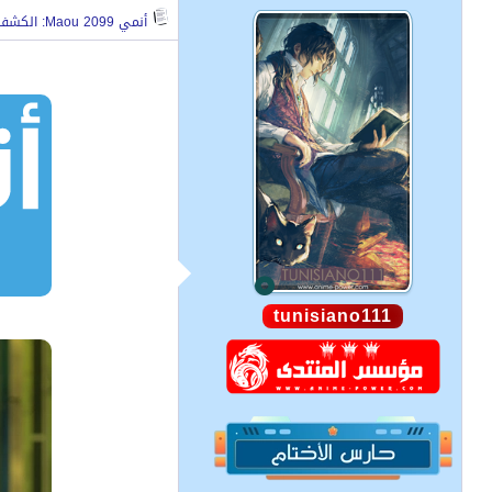
أنمي Maou 2099: الكشف عن صور من الحلقة 5
tunisiano111