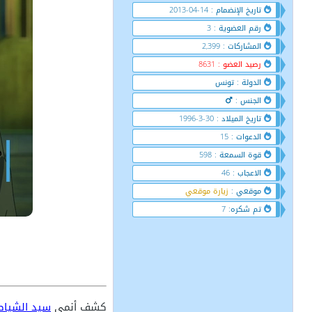
تاريخ الإنضمام : 14-04-2013
رقم العضوية : 3
المشاركات : 2,399
رصيد العضو : 8631
الدولة : تونس
الجنس :
تاريخ الميلاد : 30-3-1996
الدعوات : 15
قوة السمعة : 598
الاعجاب : 46
موقعي :
زيارة موقعي
تم شكره: 7
كشف أنمي
سيد الشياطين 2099 - 99