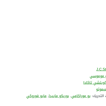
J.C.St
و موموسي
ويتشي تاكادا
يموتو
 التحريك:
يو موراكامي
,
يوريكو ماييدا
,
مايو فوروكي