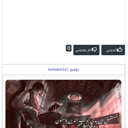
0
أعجبني
لم يعجبني
توقيع :tunisiano111