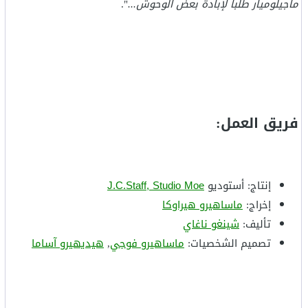
ماجيلوميار طلبا لإبادة بعض الوحوش...
".
فريق العمل:
إنتاج: أستوديو
J.C.Staff, Studio Moe
إخراج:
ماساهيرو هيراوكا
تأليف:
شينغو ناغاي
تصميم الشخصيات:
ماساهيرو فوجي
,
هيديهيرو آساما