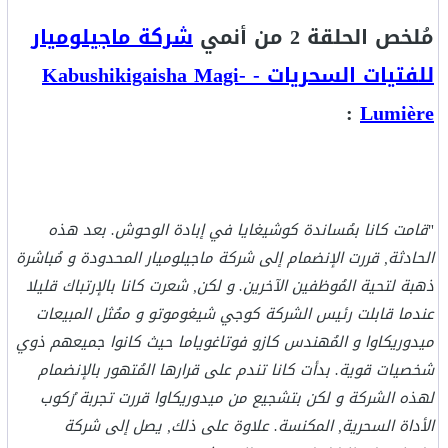
مُلخص الحلقة 2 من أنمي
شركة ماجيلوميار
للفتيات السحريات - Kabushikigaisha Magi-
:
Lumière
"
قامت كانا بمُساندة كوشيغايا في إبادة الوحوش. بعد هذه
الحادثة, قررت الإنضمام إلى شركة ماجيلوميار المحدودة و مُباشرة
ذهبة لتحية المُوظفين الآخرين. و لكن, شعرت كانا بالإرتباك قليلا
عندما قابلت رئيس الشركة كوجي شيغوموتو و ممُثل المبيعات
ميدوريكاوا و المُهندس كازو فوتاغوياما حيث كانوا جميعهم ذوي
شخصيات قوية. بدأت كانا تندم على قرارها المُتهور بالإنضمام
لهذه الشركة و لكن بتشجيع من ميدوريكاوا قررت تجربة رُكوب
الأداة السحرية, المكنسة. علاوة على ذلك, يصل إلى شركة