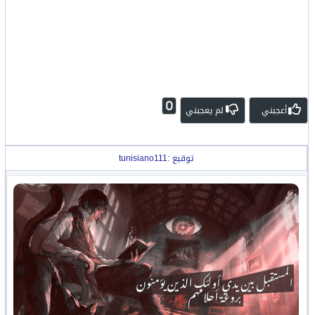
0
أعجبني
لم يعجبني
توقيع :tunisiano111