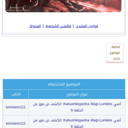
||
||
قوانين المنتدى
قائمتي الشخصية
المدونة
اضافة
اضافة
رد
موضوع
جديد
جديد
المواضيع المتشابهه
عنوان الموضوع
الكاتب
أنمي Kabushikigaisha Magi-Lumière: الكشف عن صور من
tunisiano111
الحلقة 9
أنمي Kabushikigaisha Magi-Lumière: الكشف عن صور من
tunisiano111
الحلقة 8