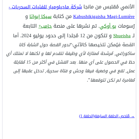
الأنمي مُقتبس من مانجا
شركة ماجيلوميار للفتيات السحريات -
من كتابة
و
Kabushikigaisha Magi-Lumière
سيكا إيواتا
رُسومات
. تم نشرها على منصة
التابعة
يو أوكي
جامب+
لـ
و تتكون من 12 مُجلدا إلى حدود يوليو 2024.
Shueisha
أما
القصة فيُمكن تلخيصها كالآتي:"
تدور القصة حول الشابة كانا
ساكوراغي, مُرشحة مُمتازة لأي وظيفة تتقدم لها و لكنها لا تمتلك أي
حظ في الحصول على أي منها. بعد الفشل في أكثر من 15 مُقابلة
عمل, تقع في وضعية فيها وحش و فتاة سحرية, تدخل عقبها إلى
".
مُغامرة لم تكن تتوقعها
→ مُلخص الحلقة السابقة(الحلقة 1)