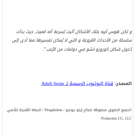
و لكن هوس أبيه بتلك الأشكال أثبت بُسرعة أنه مُميت, حيث بدأت
سلسلة من الأحداث المُروعة و التي لا يُمكن تفسيرها مما أدى إلى
".
دُخول سُكان كوروزو-تشو في دوامات من الرُعب
المصدر
:
قناة اليوتيوب الرسمية لـ Adult Swim
©جميع الحقوق محفوظة لصالح إيتو جونجو / Shogakukan / الجهة المُنتجة للأنمي:
Production I.G, LLC