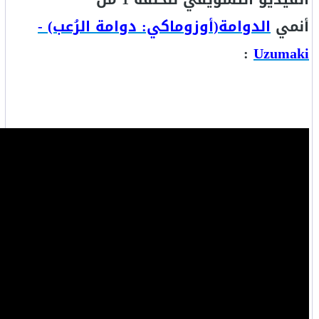
أنمي
الدوامة(أوزوماكي: دوامة الرُعب) -
:
Uzumaki