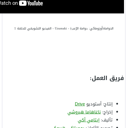
الدوامة(أوزوماكي: دوامة الرُعب) - Uzumaki - الفيديو التشويقي للحلقة 1
فريق العمل:
إنتاج: أستوديو
Drive
إخراج:
ناغاهاما هيروشي
تأليف:
إيتامي أكي
تصميم الألوان:
يوميزاكي هيروكي