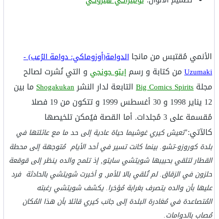
الأنمي مُقتبس من مانجا
الدوامة(أوزوماكي: دوامة الرُعب) -
من كتابة و رسم
و التي نُشرت لصالح
Uzumaki
إيتو جونجي
مجلة
التابعة لدار النشر
ما بين
Shogakukan
Big Comics Spirits
12 يناير 1998 و 30 أغسطس 1999 و تتكون من 19 فصلا
مُقسمة على 3 مُجلدات. أما القصة فيُمكن تلخيصها
كالآتي:"
تعيش كيري غوشيما حياة عادية إلى حد ما مع عائلتها في
بلدة كوروزو-تشو. بينما كانت تسير في أحد الأيام مُتوجهة إلى محطة
القطار لتلقي بحبيبها شويتشي سايتو, إذ تلمح والده ينظر إلى قوقعة
حلزون في الزقاق. لم تُلقي بالا للأمر, و أخبرت شويتشي بالحادثة فرد
عليها بأن والده يتصرف بغرابة مُؤخرا. يكشف شويتشي رغبته
المُتصاعدة في مُغادرة البلدة إلى جانب كيري قائلا بأن هذا المُكان
مُصاب بالدوامات.