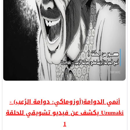
أنمي الدوامة(أوزوماكي: دوامة الرُعب) -
Uzumaki يكشف عن فيديو تشويقي للحلقة
1