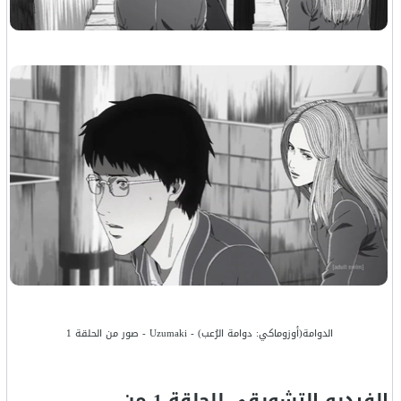
الدوامة(أوزوماكي: دوامة الرُعب) - Uzumaki - صور من الحلقة 1
الفيديو التشويقي للحلقة 1 من