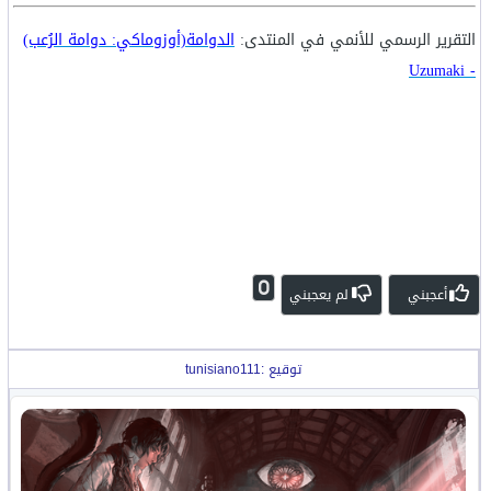
التقرير الرسمي للأنمي في المنتدى:
الدوامة(أوزوماكي: دوامة الرُعب)
- Uzumaki
0
أعجبني
لم يعجبني
توقيع :tunisiano111