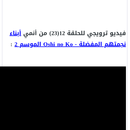
فيديو ترويجي للحلقة 12(23) من أنمي
أبناء
نجمتهم المفضلة - Oshi no Ko الموسم 2
: