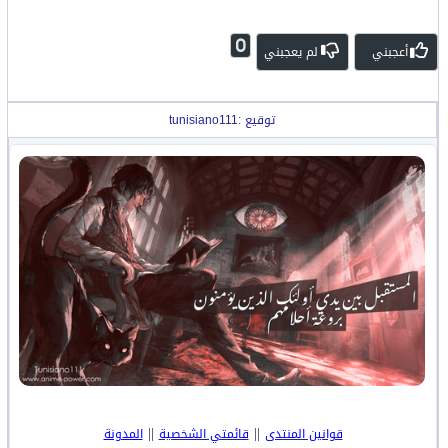
0
أعجبني
لم يعجبني
توقيع :tunisiano111
||
||
قوانين المنتدى
قائمتي الشخصية
المدونة