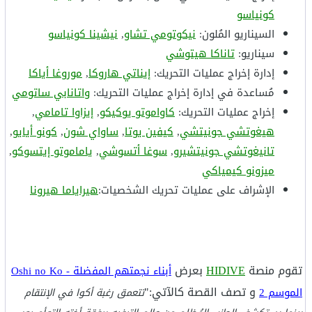
كونياسو
السيناريو المُلون:
نيكوتومي تشاو
,
نيشينا كونياسو
سيناريو:
تاناكا هيتوشي
إدارة إخراج عمليات التحريك:
إيناتي هاروكا
,
موروغا أياكا
مُساعدة في إدارة إخراج عمليات التحريك:
واتانابي ساتومي
إخراج عمليات التحريك:
كاواموتو يوكيكو
,
إيزاوا تامامي
,
هيغوتشي جونيتشي
,
كيفين يوتا
,
ساواي شون
,
كونو أيايو
,
تانيغوتشي جونيتشيرو
,
سوغا أتسوشي
,
ياماموتو إيتسوكو
,
ميزونو كيمياكي
الإشراف على عمليات تحريك الشخصيات:
هيراياما هيرونا
تقوم منصة
HIDIVE
بعرض
أبناء نجمتهم المفضلة - Oshi no Ko
و تصف القصة كالآتي:"
الموسم 2
تتعمق رغبة أكوا في الإنتقام