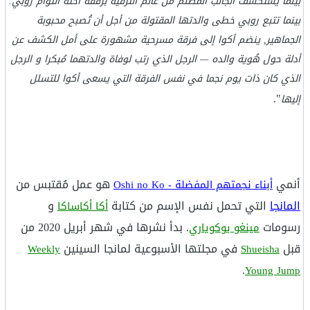
بينما يستكشف الجانب المُظلم من عالم الترفيه برفقة أخته التوأم روبي.
بينما تتبع روبي خطى والدتها المقتولة من أجل أن تُصبح محبوبة
الجماهير, ينضم أكوا إلى فرقة مسرحية مشهورة على أمل الكشف عن
أدلة حول هُوية والده — الرجل الذي رتب لوفاة والدتهما مُبكرا و الرجل
الذي كان ذات يوم نجما في نفس الفرقة التي يسعى أكوا للتسلل
".
إليها
أنمي
هو عمل مُقتبس من
أبناء نجمتهم المفضلة - Oshi no Ko
المانجا
التي تحمل نفس الإسم من كتابة
و
أكا أكاساكا
رسومات
. بدأ نشرها في شهر أبريل 2020 من
مينغو يوكوياري
قبل
في مجلتها الأسبوعية لمانجا السينين
Weekly
Shueisha
.
Young Jump