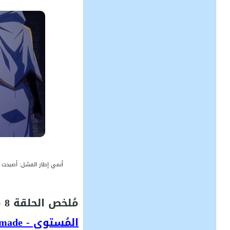
أنمي إطار الفشل: أصبحت الأقوى و دمرت كل شئ بإستخدام ال
مُلخص الحلقة 8 من أنمي
المُستوى - Hazurewaku no "Joutai Ijou Skill" de Saikyou ni Natta Ore ga Subete wo Juurin suru made