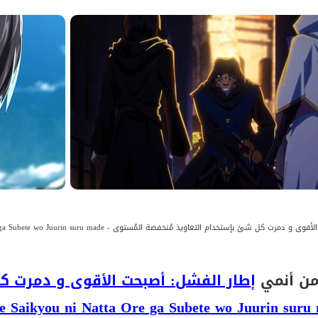
تعاويذ مُنخفضة المُستوى - Hazurewaku no "Joutai Ijou Skill" de Saikyou ni Natta Ore ga Subete wo Juurin suru made - صور من الحلقة 8
إطار الفشل: أصبحت الأقوى و دمرت كل