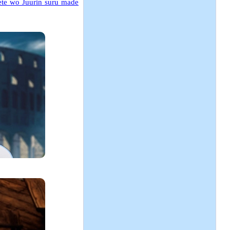
ete wo Juurin suru made