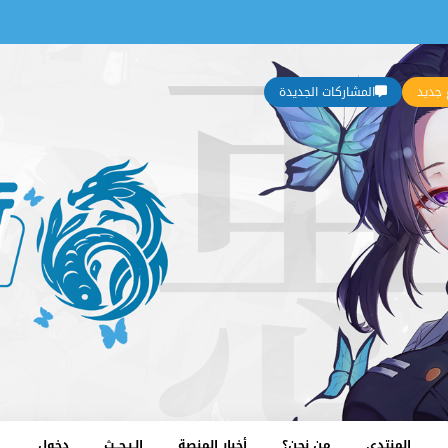
جديد
المشاركات الجديدة
المنتدى
من نحن؟
أخبار المنصة
الـبـحــث
دخول