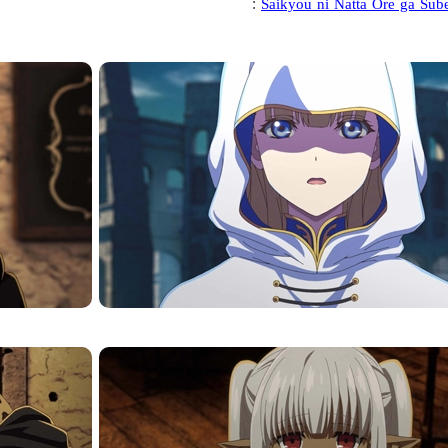
:
Saikyou ni Natta Ore ga Sub