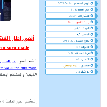
تاريخ الإنضمام : 14-04-2013
رقم العضوية : 3
المشاركات : 2,399
رصيد العضو : 8631
الدولة : تونس
الجنس :
تاريخ الميلاد : 30-3-1996
" Juurin suru made
الدعوات : 15
قوة السمعة : 598
الاعجاب : 46
كشف أنمي
موقعي :
زيارة موقعي
ete wo Juurin suru made
تم شكره: 7
الذُباب
" و يُمكنكم الإط
إكتشفوا صور الحلقة 8 من أنمي