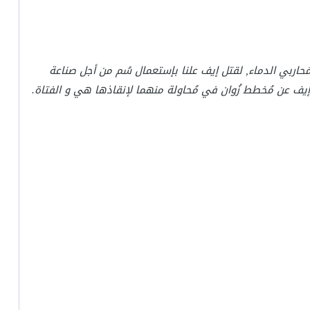
مُحاربي الدماء, لقتل إيف علنا بإستعمال سُم من أجل صناعة
يف عن مُخطط زُوان في مُحاولة منهما لإنقاذها هي و الفتاة.