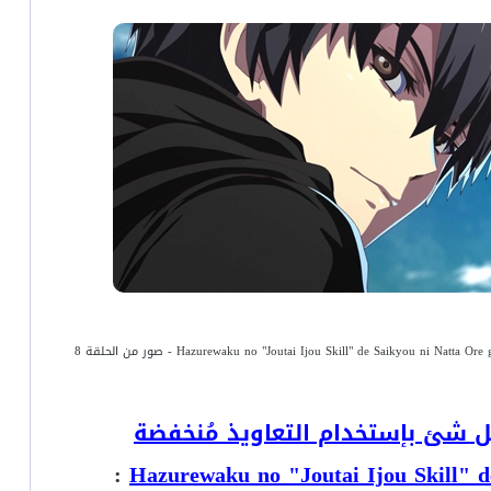
 شئ بإستخدام التعاويذ مُنخفضة
: