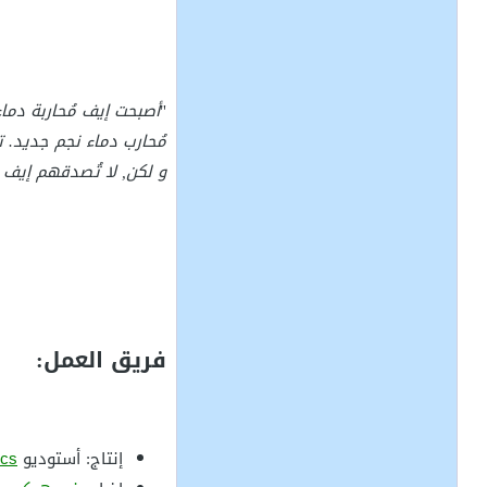
"
أصبحت إيف مُحاربة دماء
مُحارب دماء نجم جديد. 
و لكن, لا تُصدقهم إيف 
فريق العمل:
إنتاج: أستوديو
rcs