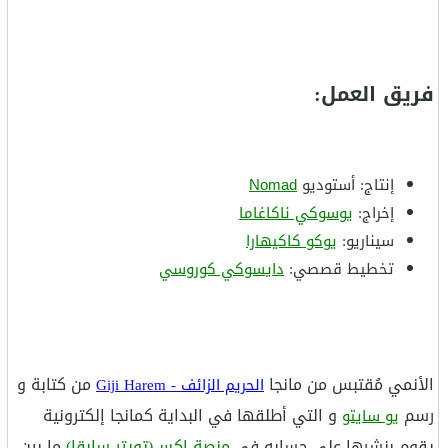
فريق العمل:
إنتاج: أستوديو
Nomad
إخراج:
يوسوكي ناكاغاما
سيناريو:
يوكو كاكيهارا
تخطيط قصصي:
دايسوكي كوروسي
الأنمي مُقتبس من مانجا
من كتابة و
الحريم الزائف - Giji Harem
رسم
و التي أطلقها في البداية كمانجا إلكترونية
يو سايتو
يقوم بنشرها على حسابه في
منصة إكس(تويتر سابقا)
ما بين