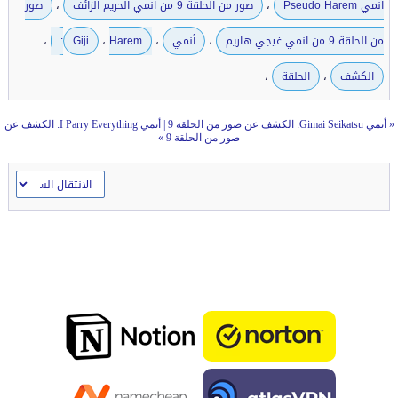
،
،
انمي Pseudo Harem
صور من الحلقة 9 من انمي الحريم الزائف
صور
،
،
،
،
من الحلقة 9 من انمي غيجي هاريم
أنمي
Harem:
Giji
،
،
الكشف
الحلقة
«
أنمي Gimai Seikatsu: الكشف عن صور من الحلقة 9
|
أنمي I Parry Everything: الكشف عن
صور من الحلقة 9
»