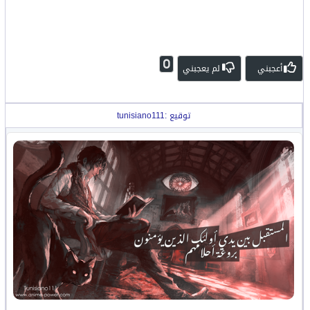
0
أعجبني
لم يعجبني
توقيع :tunisiano111