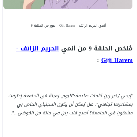
أنمي الحريم الزائف - Giji Harem - صور من الحلقة 9
مُلخص الحلقة 9 من أنمي
الحريم الزائف -
:
Giji Harem
"
إيجي يُخبر رين كلمات صادمة:"اليوم, زميلة في الجامعة إعترفت
بمشاعرها تجاهي". هل يُمكن أن يكون السينباي الخاص بي
مشهورا في الجامعة؟ أصبح قلب رين في حالة من الفوضى...
".