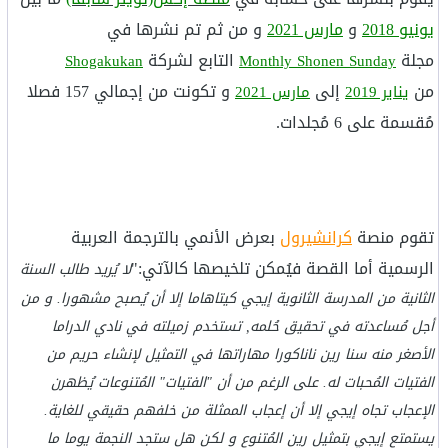
يونيو 2018
و
مارس 2021
و من ثم تم نشرها في
مجلة
التابع لشركة
Shogakukan
Monthly Shonen Sunday
من
إلى
و تكونت من إجمالي 157 فصلا
يناير 2019
مارس 2021
مُقسمة على 6 مُجلدات.
تقوم منصة
كرانشيرول
بعرض الأنمي بالترجمة العربية
الرسمية أما القصة فيُمكن تلخيصها كالآتي:"
لا يُريد طالب السنة
الثانية من المدرسة الثانوية إيجي كيتاهاما إلا أن يُصبح مشهورا. و من
أجل مُساعدته في تحقيق حُلمه, تستخدم زميلته في نادي الدراما
الأصغر منه سنا رين ناناكورا مهاراتها في التمثيل لإنشاء حريم من
الفتيات المُحبات له. على الرغم من أن "الفتيات" المُتنوعات يُظهرن
الإعجاب تجاه إيجي إلا أن إعجاب الممثلة من خلفهم حقيقي للغاية.
يستمتع إيجي بتمثيل رين المُتنوع و لكن هل ستجد النجمة يوما ما