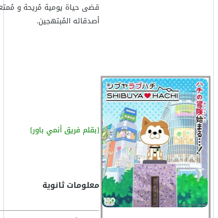
قضى حياة يومية مُريحة و مُمتع
أصدقائه المُبتهجين.
[بقلم فريق أنمي باور]
معلومات ثانوية