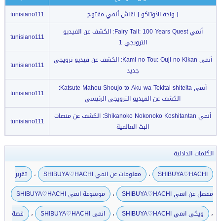
[ واحة الأوتاكو ] نقاش أنمي مفتوح
tunisiano111
أنمي Fairy Tail: 100 Years Quest: الكشف عن الفيديو
tunisiano111
الترويجي 1
أنمي Kami no Tou: Ouji no Kikan: الكشف عن فيديو ترويجي
tunisiano111
جديد
أنمي Katsute Mahou Shoujo to Aku wa Tekitai shiteita:
tunisiano111
الكشف عن الفيديو الترويجي الرئيسي
أنمي Shikanoko Nokonoko Koshitantan: الكشف عن منصات
tunisiano111
البث العالمية
الكلمات الدلالية
،
،
SHIBUYA♡HACHI
معلومات عن انمي SHIBUYA♡HACHI
تقرير
،
مفصل عن انمي SHIBUYA♡HACHI
موسوعة انمي SHIBUYA♡HACHI
،
،
،
ويكي انمي SHIBUYA♡HACHI
انمي SHIBUYA♡HACHI
قصة