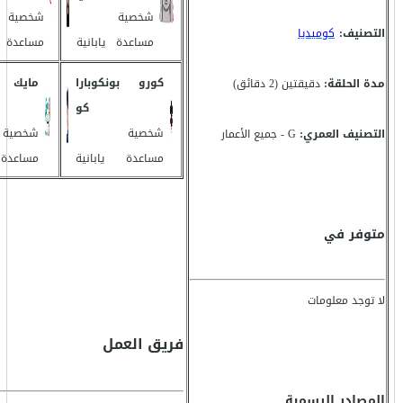
شخصية
شخصية
التصنيف:
كوميديا
مساعدة
يابانية
مساعدة
كورو
بونكوبارا
مايك
مدة الحلقة:
دقيقتين (2 دقائق)
كو
شخصية
شخصية
التصنيف العمري:
G - جميع الأعمار
مساعدة
يابانية
مساعدة
متوفر في
لا توجد معلومات
فريق العمل
المصادر الرسمية