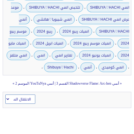
،
،
انمي SHIBUYA♡HACHI
تلخيص انمي SHIBUYA♡HACHI
موعد
،
،
عرض انمي SHIBUYA♡HACHI
انمي شيبويا♡هاتشي
أنمي
،
،
،
SHIBUYA♡HACHI
انميات ربيع 2024
ربيع 2024
موسم ربيع
،
،
،
2024
انميات موسم ربيع 2024
انميات ابريل 2024
انميات مايو
،
،
،
،
2024
انميات يونيو 2024
تقارير انمي
انمي
انمي متلفز
،
،
،
،
انمي كوميدي
أنمي
Shibuya♡Hachi
«
أنمي Shadowverse Flame: Arc-hen القسم 3
|
أنمي YouTuNya الموسم 2
»