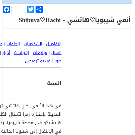
ا
T
F
ن
w
a
أنمي شيبويا♡هاتشي - Shibuya♡Hachi
ش
i
c
ر
t
e
b
t
o
e
o
r
k
التفاصيل
|
الشخصيات
|
الحلقات
|
طا
العمل
|
مراجعات
|
إقتراحات
|
أخبار
|
صور
|
فيديو ترويجي
القصة
في هذا الأنمي, كان هاتشي يُر
المدينة بإعتباره رمزا لتمثال الك
هاتشيكو في محطة شيبويا. بد
في الإنتقال إلى شيبويا الحالية