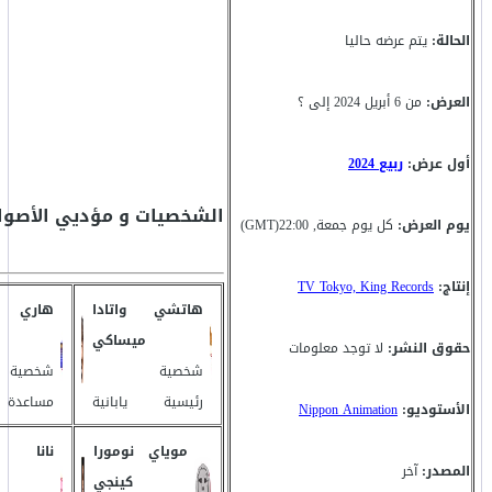
الحالة:
يتم عرضه حاليا
العرض:
من 6 أبريل 2024 إلى ؟
أول عرض:
ربيع 2024
الشخصيات و مؤديي الأصوا
يوم العرض:
كل يوم جمعة, 22:00(GMT)
إنتاج:
TV Tokyo, King Records
هاتشي
واتادا
هاري
ميساكي
حقوق النشر:
لا توجد معلومات
شخصية
شخصية
رئيسية
يابانية
مساعدة
الأستوديو:
Nippon Animation
موياي
نومورا
نانا
المصدر:
آخر
كينجي