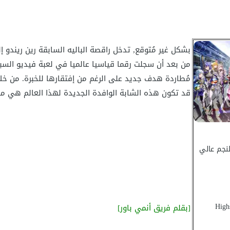
بشكل غير مُتوقع, تدخل راقصة الباليه السابقة رين ريندو إل
من بعد أن سجلت رقما قياسيا عالميا في لعبة فيديو السبا
مُطاردة هدف جديد على الرغم من إفتقارها للخبرة. من خلا
قد تكون هذه الشابة الوافدة الجديدة لهذا العالم هي من 
نجم عالي
[بقلم فريق أنمي باور]