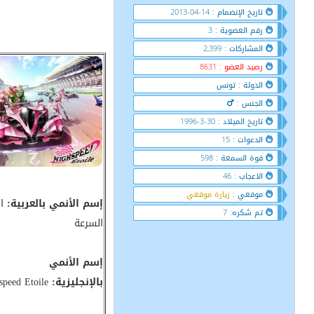
تاريخ الإنضمام : 14-04-2013
رقم العضوية : 3
المشاركات : 2,399
رصيد العضو : 8631
الدولة : تونس
الجنس :
تاريخ الميلاد : 30-3-1996
الدعوات : 15
قوة السمعة : 598
الاعجاب : 46
موقعي :
زيارة موقعي
إسم الأنمي بالعربية:
ال
تم شكره: 7
السرعة
إسم الأنمي
بالإنجليزية:
Highspeed Etoile