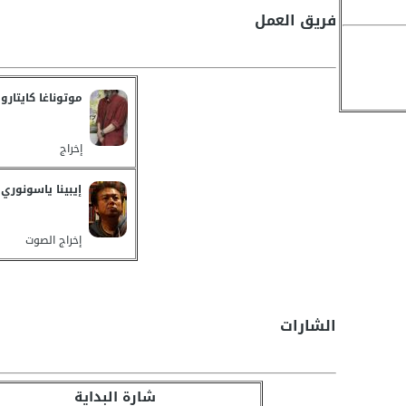
فريق العمل
موتوناغا كايتارو
إخراج
إيبينا ياسونوري
إخراج الصوت
الشارات
شارة البداية