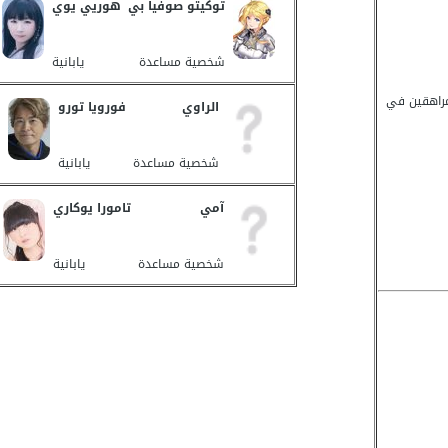
توكيتو صوفيا بي
هوريي يوي
شخصية مساعدة
يابانية
P - مراهقين في
الراوي
فورويا تورو
شخصية مساعدة
يابانية
آمي
تامورا يوكاري
شخصية مساعدة
يابانية