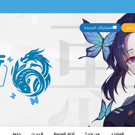
جديد
المشاركات الجديدة
المنتدى
من نحن؟
أخبار المنصة
الـبـحــث
دخول