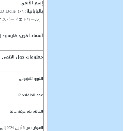
إسم الأنمي
باليابانية:
D Étoile（ハ
イスピードエトワール）
أسماء أخرى:
هايسبيد إي
معلومات حول الأنمي
النوع:
تلفزيوني
عدد الحلقات:
12
الحالة:
يتم عرضه حاليا
العرض:
من 6 أبريل 2024 إلى ؟