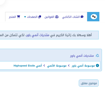
الشات الكتابي
القوانين
الصفحات
▼
المتجر
أهلا وسهلا بك زائرنا الكريم في
منتديات أنمي باور
، لكي تتمكن من الم
منتديات أنمي باور
موسوعة أنمي باور
موسوعة الأنمي
أنمي Highspeed Etoile
موضوع مغلق