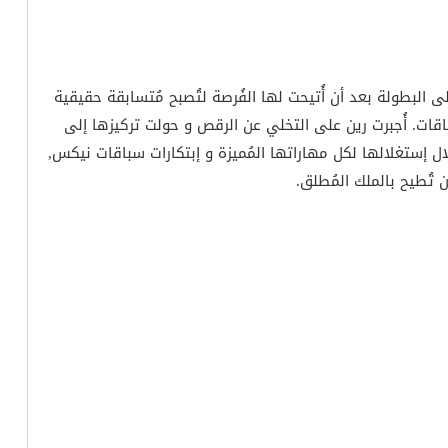
ى البطولة بعد أن أُتيحت لها الفُرصة لتُصبح مُتسابقة حقيقية
قات. أُجبرت رين على التخلي عن الرقص و حولت تركيزها إلى
ل إستغلالها لكل مهاراتها المُميزة و إبتكارات سباقات نيكس,
تُطيح بالملك المُطلق.