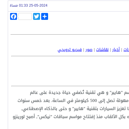
25-05-2024 01:33 مساءً
ا
T
F
ن
w
a
ش
i
c
ر
t
e
b
t
o
e
o
r
k
حات
|
أخبار
|
نقاشات
|
صور
|
فيديو ترويجي
بإسم "هايبر" و هي تقنية تُضفي حياة جديدة على عالم
السباقات, يُمكن لسيارات السباق الآن أن تصل إلى سُرعات مهولة تصل إلى 500 كيلومتر في الساعة. بعد خمس سنوات
 مُسابقة يتم فيها تعزيز السيارات بتقنية "هايبر" و حتى بالذكاء الإصطناعي,
ه بكل الألقاب منذ إفتتاح مواسم سباقات "نيكس", أصبح لورينزو