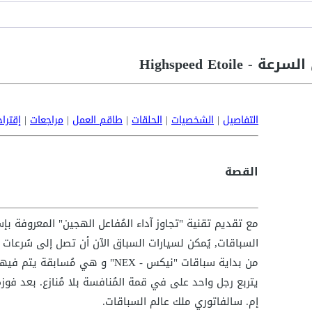
Highspeed Etoile
التفاصيل
|
الشخصيات
|
الحلقات
|
طاقم العمل
|
مراجعات
|
إقترا
القصة
مع تقديم تقنية "تجاوز آداء المُفاعل الهجين" المعروفة 
من بداية سباقات "نيكس - NEX" و هي
يتربع رجل واحد على في قمة المُنافسة بلا مُنازع. بعد فوز
إم. سالفاتوري ملك عالم السباقات.