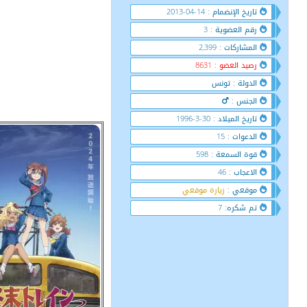
تاريخ الإنضمام : 14-04-2013
رقم العضوية : 3
المشاركات : 2,399
رصيد العضو : 8631
الدولة : تونس
الجنس :
تاريخ الميلاد : 30-3-1996
الدعوات : 15
قوة السمعة : 598
الاعجاب : 46
موقعي :
زيارة موقعي
تم شكره: 7