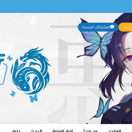
جديد
المشاركات الجديدة
المنتدى
من نحن؟
أخبار المنصة
الـبـحــث
دخول