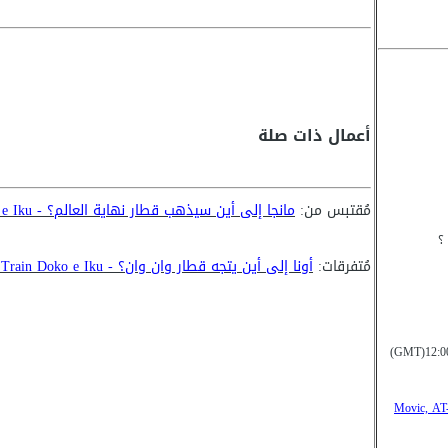
أعمال ذات صلة
مُقتبس من:
مانجا إلى أين سيذهب قطار نهاية العالم؟ - Shuumatsu Train Doko e Iku
مُتفرقات:
أونا إلى أين يتجه قطار وان وان؟ - Wanwan Train Doko e Iku
Movic, AT