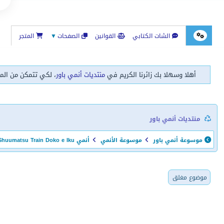
الشات الكتابي
القوانين
الصفحات
▼
المتجر
أهلا وسهلا بك زائرنا الكريم في
منتديات أنمي باور
، لكي تتمكن من الم
منتديات أنمي باور
موسوعة أنمي باور
موسوعة الأنمي
أنمي Shuumatsu Train Doko e Iku
موضوع مغلق