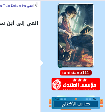
أنمي Shuumatsu Train Doko e Iku
أنمي إلى أين سيذهب قطار ن
tunisiano111