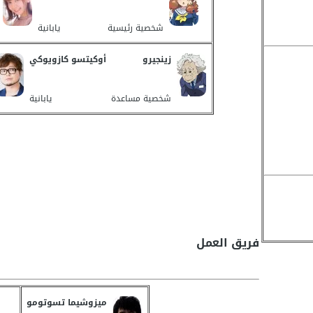
شخصية رئيسية
يابانية
زينجيرو
أوكيتسو كازويوكي
شخصية مساعدة
يابانية
فريق العمل
ميزوشيما تسوتومو