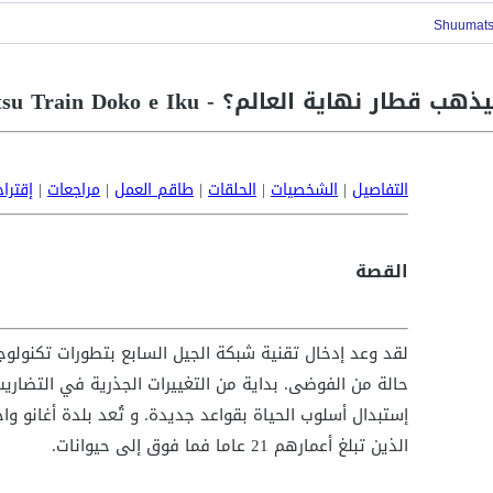
هاية العالم؟ - Shuumatsu Train Doko e Iku
التفاصيل
|
الشخصيات
|
الحلقات
|
طاقم العمل
|
مراجعات
|
إقترا
القصة
لقد وعد إدخال تقنية شبكة الجيل السابع بتطورات تكنولوجي
حالة من الفوضى. بداية من التغييرات الجذرية في التضاريس
إستبدال أسلوب الحياة بقواعد جديدة. و تُعد بلدة أغانو واح
الذين تبلغ أعمارهم 21 عاما فما فوق إلى حيوانات.