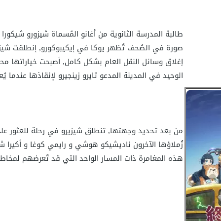
طالبة المدرسة الثانوية من أغانو المُسماة شيزورو شيكور
صورة في الصُحف تُظهر يوكا في إيكيبوكورو, إنطلقت شيزو
إغلاق وسائل النقل العام بشكل كامل, أصبحت خياراتها محدو
الوحيد في المدينة المدعو تايرو زينجيرو لإنقاذها عندما 
من بعد تحديد وجهتها, تنطلق شيزيرو في رحلة للعثور على
زُملاؤها الآخرون ناديشيكو هوشي و رايمي كوغا و أكيرا ش
هذه المغامرة ذات المسار الواحد التي قد تُعرضهم لمخاط