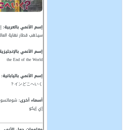
إسم الأنمي بالعربية:
إل
سيذهب قطار نهاية العال
إسم الأنمي بالإنجليزية
the End of the World
إسم الأنمي باليابانية:
インどこへいく？
أسماء أخرى:
شوماتسو ت
إي إيكو
معلومات حول الأنمي