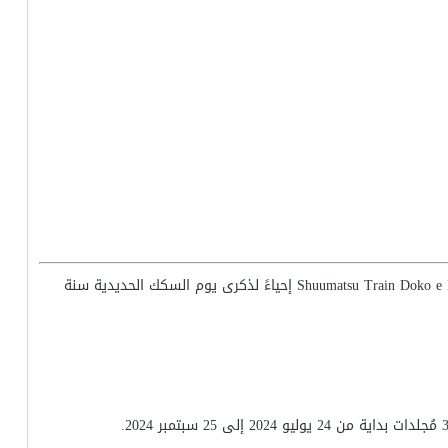
أعلنت كادوكاوا عن أنمي أين سيذهب قطار نهاية العالم؟ - Shuumatsu Train Doko e Iku إحياءً لذكرى يوم السكك الحديدية سنة