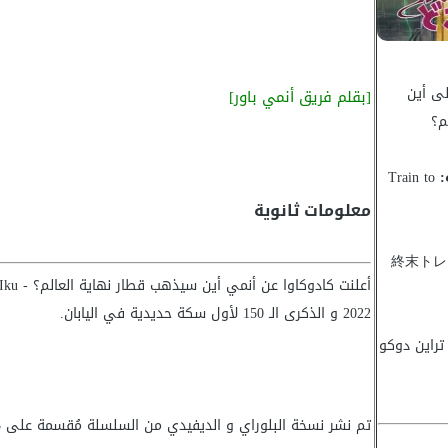
ى أين
[بقلم فريق أنمي باور]
م؟
:
Train to
معلومات ثانوية
終末トレ
2022 و الذكرى الـ 150 لأول سكة حديدية في اليابان.
راين دوكو
تم نشر نسخة البلوراي و الديفيدي من السلسلة مُقسمة على 3 مُجلدات بداية من 24 يوليو 2024 إلى 25 سبتمبر 2024.