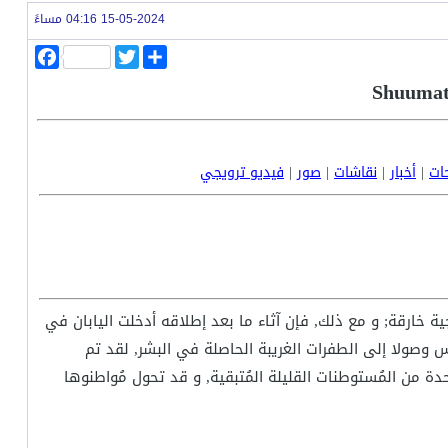
15-05-2024 04:16 مساءً
ا
T
F
ن
w
a
ش
i
c
ر
t
e
b
t
o
e
o
r
k
حات
|
أخبار
|
نقاشات
|
صور
|
فيديو ترويجي
ة خارقة; و مع ذلك, فإن آثاء ما بعد إطلاقه أدخلت اليابان في
 وصولا إلى الطفرات الغريبة الحاصلة في البشر, لقد تم
دة من المُستوطنات القليلة المُتبقية, و قد تحول مُواطنوها