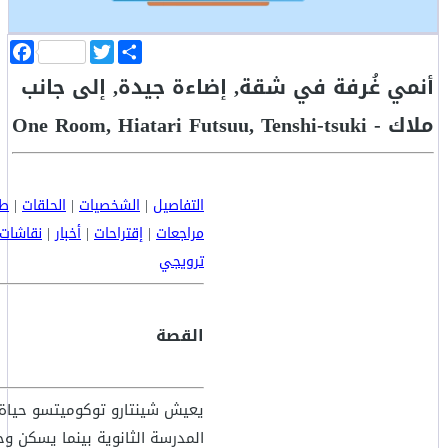
ا
T
F
ن
w
a
أنمي غُرفة في شقة, إضاءة جيدة, إلى جانب
ش
i
c
ر
t
e
b
t
ملاك - One Room, Hiatari Futsuu, Tenshi-tsuki
o
e
o
r
k
التفاصيل
|
الشخصيات
|
الحلقات
|
طا
مراجعات
|
إقتراحات
|
أخبار
|
نقاشات
ترويجي
القصة
يعيش شينتارو توكوميتسو حياة
المدرسة الثانوية بينما يسكن و