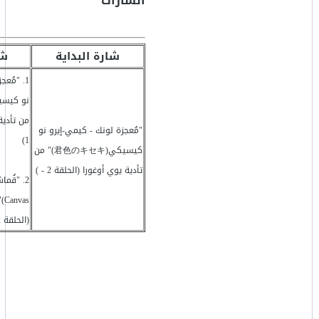
الشارات
شارة البداية
شا
1. "مُع
من تأدية
"مُعجزة لونك - كيمي-إيرو نو
1)
كيسيكي(君色のキセキ)" من
تأدية يوي أوغورا (الحلقة 2 - )
(الحلقة 2 - )