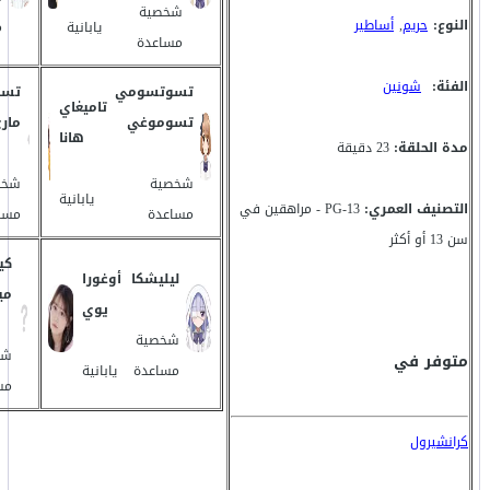
شخصية
النوع:
حريم
,
أساطير
يابانية
م
مساعدة
الفئة:
شونين
تسوتسومي
تسو
تاميغاي
تسوموغي
مار
هانا
مدة الحلقة:
23 دقيقة
شخصية
شخص
يابانية
التصنيف العمري:
PG-13 - مراهقين في
مساعدة
مسا
سن 13 أو أكثر
كي
ليليشكا
أوغورا
مي
يوي
شخصية
شخ
متوفر في
مساعدة
يابانية
مس
كرانشيرول