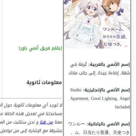
[بقلم فريق أنمي باور]
إسم الأنمي بالعربية:
غُرفة في
شقة, إضاءة جيدة, إلى جانب ملاك
معلومات ثانوية
إسم الأنمي بالإنجليزية:
Studio
Apartment, Good Lighting, Angel
لا توجد أي معلومات ثانوية حول ا
Included
مساعدتنا في تعديل هذه الخانة من
معنا
من هنا
و نحن سنتثبت من الم
إسم الأنمي باليابانية:
ワンルー
بنشرها مع الإشارة إلى من تواصل 
ム、日当たり普通、天使つき。