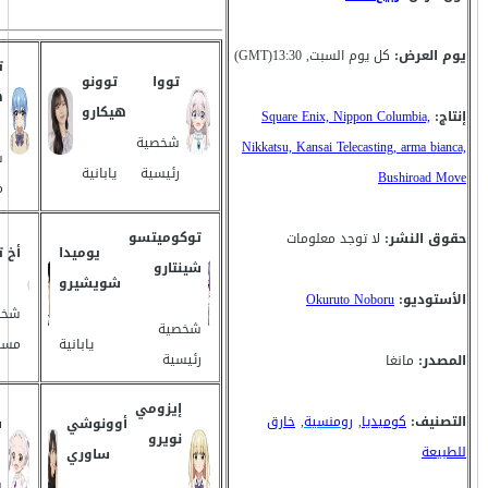
يوم العرض:
كل يوم السبت, 13:30(GMT)
ت
تووا
توونو
ه
هيكارو
إنتاج:
Square Enix, Nippon Columbia,
شخصية
Nikkatsu, Kansai Telecasting, arma bianca,
ش
رئيسية
يابانية
Bushiroad Move
م
توكوميتسو
حقوق النشر:
لا توجد معلومات
يوميدا
أخ
ت
شينتارو
شويشيرو
الأستوديو:
Okuruto Noboru
شخص
شخصية
يابانية
مسا
رئيسية
المصدر:
مانغا
إيزومي
التصنيف:
كوميديا
,
رومنسية
,
خارق
أوونوشي
ش
نويرو
للطبيعة
ساوري
ش