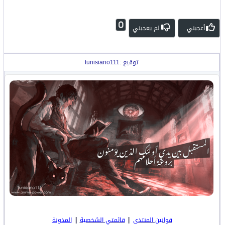
0
أعجبني
لم يعجبني
توقيع :tunisiano111
||
||
قوانين المنتدى
قائمتي الشخصية
المدونة