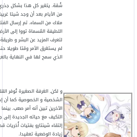
شُقة. يتغير كل هذا بشكل جذر
من الأيام بعد أن وجد شيئا غريبا
ملاك من السماء. تم إرسال الفتاة
اللطيفة المُسماة تووا إلى الأر
لتعرف المزيد عن البشر و طريقة 
لم يستغرق الأمر وقتا طويلا حت
الذي سمح لها في النهاية بالع
و لكن, الغرفة الصغيرة تُوفر الق
الشخصية و الخصوصية كما أن إخف
الآخرين تبين أنه أمر صعب. بينم
التكيف مع حياته الجديدة إلى جا
إلتقاء شينتارو بفتيات أُخريات ق
زيادة الوضعية تعقيدا.