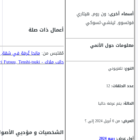
أسماء أخرى:
ون روم, هيتاري
فوتسوو, تينشي-تسوكي
أعمال ذات صلة
معلومات حول الأنمي
مُقتبس من:
مانجا غُرفة في شقة, 
جانب ملاك - One Room, Hiatari Futsuu, Tenshi-tsuki.
النوع:
تلفزيوني
عدد الحلقات:
12
الحالة:
يتم عرضه حاليا
العرض:
من 6 أبريل 2024 إلى ؟
الشخصيات و مؤديي الأصوا
أول عرض:
ربيع 2024