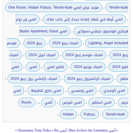
،
Tenshi-tsuki
موعد عرض انمي One Room, Hiatari Futsuu, Tenshi-tsuki
،
،
انمي غُرفة في شقة, إضاءة جيدة, إلى جانب ملاك
انمي ون روم,
،
هيتاري فوتسوو, تينشي-تسوكي
انمي Studio Apartment, Good
،
،
،
Lighting, Angel Included
انميات ربيع 2024
ربيع 2024
موسم
،
،
،
ربيع 2024
انميات موسم ربيع 2024
انميات ابريل 2024
انميات
،
،
،
،
مايو 2024
انميات يونيو 2024
تقارير انمي
انمي
انمي
،
،
،
متلفز
انميات كرانشيرول ربيع 2024
انميات كرانشي رول ربيع 2024
،
،
،
انمي كوميدي
انمي رومنسي
انمي خارق للطبيعة
انمي
،
،
،
،
،
حريم
انمي اساطير
انمي شونين
أنمي
Room,
،
،
،
Hiatari
Futsuu,
Tenshi-tsuki
«
أنمي Blue Archive the Animation
|
أنمي Shuumatsu Train Doko e Iku
»