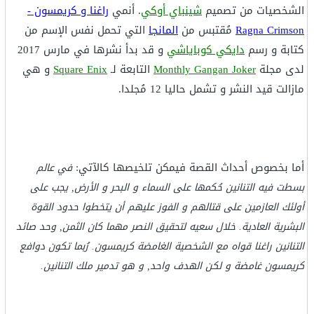
الشخصيات من تصميم
شينباي أوكي
. أنمي
راغنا و كريمسون -
Ragna Crimson
مُقتبس من
المانجا
التي تحمل نفس الإسم من
كتابة و رسم
دايكي كوباياشي
و قد بدأ نشرها في مارس 2017
لدى مجلة
Monthly Gangan Joker
التابعة لـ
Square Enix
و هي
مازالت قيد النشر و تشمل حاليا 12 مُجلدا.
أما بخصوص أحداث القصة فيمكن تلخيصها كالآتي:
في عالم
بسطت فيه التنانين حُكمها على السماء و البحر و الأرض, يجب على
أولئك العازمين على قتالهم و الفوز عليهم أن يتخطوا حدود القوة
البشرية العادية. خلال سعيه لتحقيق النصر مهما كان الثمن, وحد صائد
التنانين راغنا قواه مع الشخصية الغامضة كريمسون. رُبما تكون دوافع
كريمسون غامضة و لكن الهدف واحد, و هو تدمير ملك التنانين.