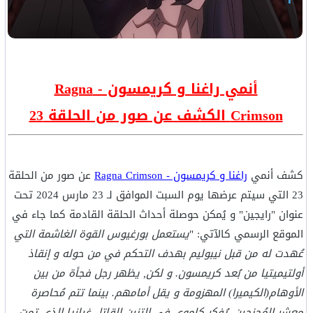
أنمي راغنا و كريمسون - Ragna
Crimson الكشف عن صور من الحلقة 23
كشف أنمي
راغنا و كريمسون - Ragna Crimson
عن صور من الحلقة
23 التي سيتم عرضها يوم السبت الموافق لـ 23 مارس 2024 تحت
عنوان "رايجين" و يُمكن حوصلة أحداث الحلقة القادمة كما جاء في
الموقع الرسمي كالآتي: "
يستعمل بورغيوس القوة الغاشمة التي
عُهدت له من قبل نيبوليم بهدف التحكم في من حوله و إنقاذ
أولتيميتيا من بُعد كريمسون. و لكن, يظهر رجل فجأة من بين
الأوهام(الكيميرا) المهزومة و يقل أمامهم. بينما تتم مُحاصرة
معشر المُجنحين, يُفكر كاموي في التنين القاتل غيلزيا الذي تمت