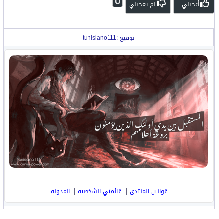
0
أعجبني
لم يعجبني
توقيع :tunisiano111
||
||
قوانين المنتدى
قائمتي الشخصية
المدونة