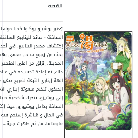
القصة
يُعتبر يوشيزو يوكاوا مُحبا مولعا ب
الساخنة - صائد للينابيع الساخنة
إكتشاف مصدر الينابيع. في أحد ا
بحثه عن يُنبوع ساخن مخفي به
المدينة, إنزلق من أعلى المنحدر 
ذلك, تم إعادة تجسيده في عالم
آلهة إيناري التبعة لضريح صغي
الصخور. تنضم مبعوثة إيناري الأم
إلى يوشيزو. تتحرك شخصية صياد 
الساخة بداخل يوشيوزو, حيث إك
في الحال و مُباشرة إستحم فيه 
مايوداما. من ثم ظهرت جنية...