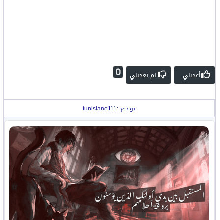
0
أعجبني
لم يعجبني
توقيع :tunisiano111