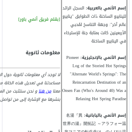
إسم الأنمي بالعربية:
السجل الرائد
للينابيع الساخنة ذات الطوابق "ينابيع
[بقلم فريق أنمي باور]
عالم آخر": وجهة التناسخ لمُحبي
الأربعينين كانت بمثابة جنة للإسترخاء
في الينابيع الساخنة
معلومات ثانوية
إسم الأنمي بالإنجليزية:
Pioneer
Log of the Storied Hot Springs
"Alternate World's Springs": The
لا توجد أي معلومات ثانوية حول ا
Reincarnation Destination of an
مساعدتنا في تعديل هذه الخانة من
Onsen Fan (Who's Around 40) Was a
معنا
من هنا
و نحن سنتثبت من الم
Relaxing Hot Spring Paradise
بنشرها مع الإشارة إلى من تواصل 
إسم الأنمي باليابانية:
名湯『異
世界の湯』開拓記 ～アラフォー温
泉マニアの転生先は、のんびり温