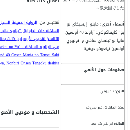
أعمال ذات صلة
泉天国でした～
مُقتبس من:
الرواية الخفيفة السجل ا
أسماء أخرى:
مايتو "إيسيكاي نو
الساخنة ذات الطوابق "ينابيع عالم 
يو" كاينتاكوكي: أراوند 40 أونسين
التناسخ لمُحبي الأربعينين كانت بمثا
مانيا نو تينساي ساكي وا نونبيري
في الينابيع الساخنة - Yu
أونسين تينغوكو ديشيتا
und 40 Onsen Mania no Tensei Saki
wa, Nonbiri Onsen Tengoku deshita
معلومات حول الأنمي
النوع:
تلفزيوني
عدد الحلقات:
غير معروف
الشخصيات و مؤديي الأصوا
الحالة:
لم يتم بثه بعد