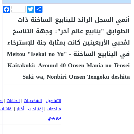
ا
T
F
ن
w
a
أنمي السجل الرائد للينابيع الساخنة ذات
ش
i
c
ر
t
e
b
t
الطوابق "ينابيع عالم آخر": وجهة التناسخ
o
e
o
r
لمُحبي الأربعينين كانت بمثابة جنة للإسترخاء
k
في الينابيع الساخنة - Meitou "Isekai no Yu"
Kaitakuki: Around 40 Onsen Mania no Tensei
Saki wa, Nonbiri Onsen Tengoku deshita
التفاصيل
|
الشخصيات
|
الحلقات
|
طا
مراجعات
|
إقتراحات
|
أخبار
|
نقاشات
ترويجي