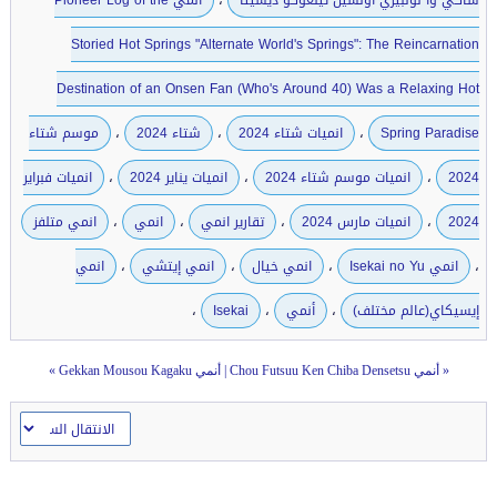
ساكي وا نونبيري أونسين تينغوكو ديشيتا
انمي Pioneer Log of the
Storied Hot Springs "Alternate World's Springs": The Reincarnation
Destination of an Onsen Fan (Who's Around 40) Was a Relaxing Hot
،
،
،
Spring Paradise
انميات شتاء 2024
شتاء 2024
موسم شتاء
،
،
،
2024
انميات موسم شتاء 2024
انميات يناير 2024
انميات فبراير
،
،
،
،
2024
انميات مارس 2024
تقارير انمي
انمي
انمي متلفز
،
،
،
،
انمي Isekai no Yu
انمي خيال
انمي إيتشي
انمي
،
،
،
إيسيكاي(عالم مختلف)
أنمي
Isekai
«
أنمي Chou Futsuu Ken Chiba Densetsu
|
أنمي Gekkan Mousou Kagaku
»