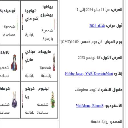
يوكاوا
العرض:
من 11 يناير 2024 إلى ؟
توكيوا
أوهينديك
يوشيزو
شوهاي
أول عرض:
شتاء 2024
شخصية
شخصية
يابانية
مساعدة
رئيسية
يوم العرض:
كل يوم خميس, 16:00(GMT)
مايوداما
مياكي
رويرو
العرض الأول:
18 نوفمبر 2023
ماري
شخصية
شخصية
إنتاج:
Hobby Japan, YAB EntertainMent
رئيسية
يابانية
مساعد
ليليوم
كويتو
كوما
حقوق النشر:
لا توجد معلومات
ريا
شخصية
شخصية
الأستوديو:
Wolfsbane, BloomZ
مساعدة
يابانية
مساعد
المصدر:
رواية خفيفة