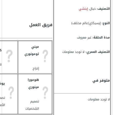
التصنيف:
خيال,
إيتشي
النوع:
إيسيكاي(عالم مختلف)
فريق العمل
مدة الحلقة:
غير معروف
ميني
ك
التصنيف العمري:
لا توجد معلومات
تومونوري
ال
إخراج
متوفر في
هومورا
يوش
مينوري
تصم
لا توجد معلومات
تصميم
الأص
الشخصيات