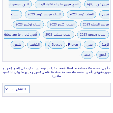
،
،
فريرن في الجنازة
انمي فريرن ما وراء نهاية الرحلة
انمي سوسو نو
،
،
،
فريرن
انميات خريف 2023
انميات موسم خريف 2023
انميات
،
،
،
موسم الخريف 2023
انميات اكتوبر 2023
انميات نوفمبر 2023
،
،
انميات ديسمبر 2023
انميات سبتمبر 2023
أنمي فريرن: ما بعد نهاية
،
،
،
،
،
،
الرحلة
أنمي
Frieren:
Sousou
الكشف
ملصق
،
،
مُصور
جديد
«
أنمي Kekkon Yubiwa Monogatari: شخصية غرانات توجه رسالة قوية في مُلصق مُصور و
فيديو تشويقي
|
أنمي Kekkon Yubiwa Monogatari: مُلصق مُصور و فيديو تشويقي لشخصية
سافير
»