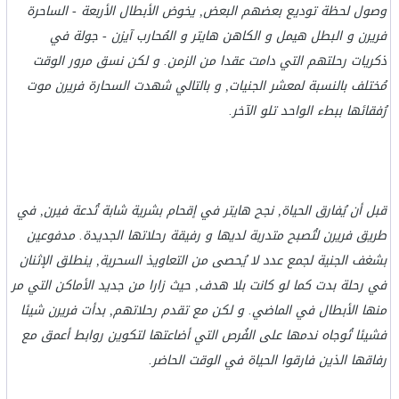
وصول لحظة توديع بعضهم البعض, يخوض الأبطال الأربعة - الساحرة
فريرن و البطل هيمل و الكاهن هايتر و المُحارب آيزن - جولة في
ذكريات رحلتهم التي دامت عقدا من الزمن. و لكن نسق مرور الوقت
مُختلف بالنسبة لمعشر الجنيات, و بالتالي شهدت السحارة فريرن موت
رُفقائها ببطء الواحد تلو الآخر.
قبل أن يُفارق الحياة, نجح هايتر في إقحام بشرية شابة تُدعة فيرن, في
طريق فريرن لتُصبح متدربة لديها و رفيقة رحلاتها الجديدة. مدفوعين
بشغف الجنية لجمع عدد لا يُحصى من التعاويذ السحرية, ينطلق الإثنان
في رحلة بدت كما لو كانت بلا هدف, حيث زارا من جديد الأماكن التي مر
منها الأبطال في الماضي. و لكن مع تقدم رحلاتهم, بدأت فريرن شيئا
فشيئا تُوجاه ندمها على الفُرص التي أضاعتها لتكوين روابط أعمق مع
رفاقها الذين فارقوا الحياة في الوقت الحاضر.