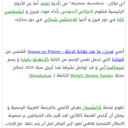
أي مكان - Anytime Anywhere
" من تأدية
milet
. أما عن الأدوار
الرئيسية فتقوم
تانيزاكي أتسومي
بأداء صوت فريرن و
إيشينوسي
كانا
في دور فيرن و أخيرا
كوباياشي شياكي
في دور ستارك.
أنمي
فريرن: ما بعد نهاية الرحلة - Sousou no Frieren
مُقتبس من
المانجا
التي تحمل نفس الإسم من كتابة
كانيهيتو يامادا
و رسم
تسوكاسا آبي
و قد تواصل نشرها منذ أبريل سنة 2020 لصالح
مجلة
Weekly Shonen Sunday
التابعة لـ
Shogakukan
.
تقوم منصة
كرانشيرول
بعرض الأنمي بالترجمة العربية الرسمية و
يمكن أن نُلخص القصة كالآتي:
لقد هُزم ملك الشياطين, و مجموعة
الأبطال المُنتصرة هاهي تعود إلى الوطن قبل أن يتم حلها. مع إقتراب