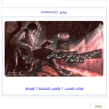
توقيع :tunisiano111
||
||
قوانين المنتدى
قائمتي الشخصية
المدونة
اضافة
اضافة