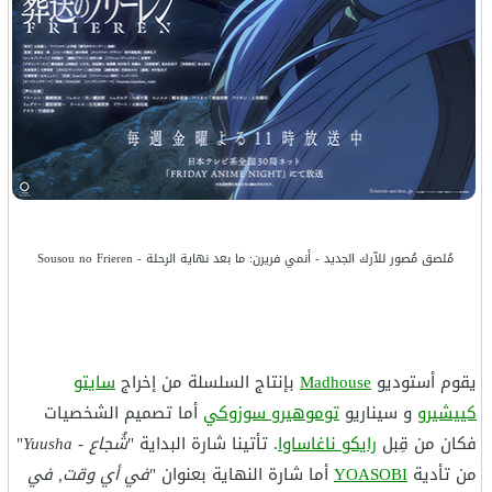
مُلصق مُصور للآرك الجديد - أنمي فريرن: ما بعد نهاية الرحلة - Sousou no Frieren
يقوم أستوديو
Madhouse
بإنتاج السلسلة من إخراج
سايتو
كييشيرو
و سيناريو
توموهيرو سوزوكي
أما تصميم الشخصيات
فكان من قِبل
رايكو ناغاساوا
. تأتينا شارة البداية "
شُجاع - Yuusha
"
من تأدية
YOASOBI
أما شارة النهاية بعنوان "
في أي وقت, في