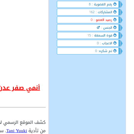
رقم العضوية : 8
المشاركات : 162
رصيد العضو : 0
الجنس :
قوة السمعة : 15
الاعجاب : 0
تم شكره: 0
كشف الموقع الرسمي ل
من تأدية
Tani Yuuki
. ست