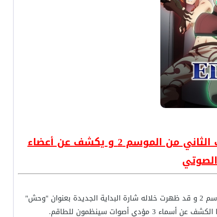
أنمي صفر عدن - Edens Zero يعرض فيديو ترويجي جديد للنصف الثاني من الموسم 2 و يكشف عن أعضاء
الصوتي
عن فيديو ترويجي للنصف الثاني من الموسم 2 و قد ظهرت خلاله شارة البداية الجديدة بعنوان "وحش"
ي أصوات سينظمون للطاقم.