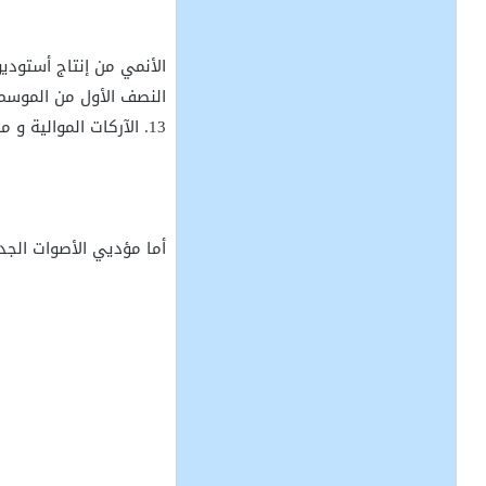
الأنمي من إنتاج أستودي
13. الآركات الموالية و من ضمنها آرك فورستا(22 فصل) و آرك ساندرا(5 فصول) و آرك نيرو(31 فصل).
أما مؤديي الأصوات الجد