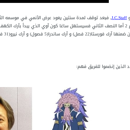
و
J.C.Staff
د الذين إنضموا للفريق فهم: