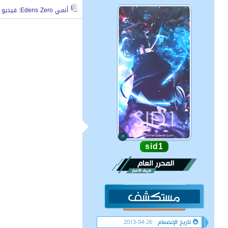
أنمي Edens Zero: فيديو ترويجي جديد للنصف الثاني من الموسم 2
sid1
تاريخ الإنضمام : 26-04-2013