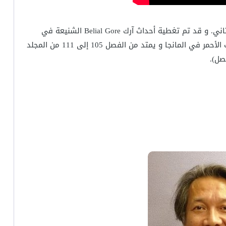
, فبعد توقف لمدة سنتين يعود عرض الأنمي في موسمه الثاني. و قد تم تغطية أحداث آرك Belial Gore الشنيعة في
النصف الأول من الموسم 2 أما النصف الثاني فسيستهل ساغا كون آوي الذي يبدأ بآرك الكهف الأحمر في المانجا و يمتد من الفصل 105 إلى 111 من المجلد