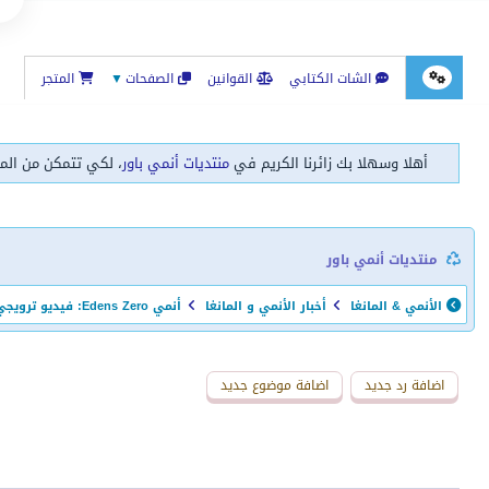
الشات الكتابي
القوانين
الصفحات
▼
المتجر
أهلا وسهلا بك زائرنا الكريم في
منتديات أنمي باور
، لكي تتمكن من الم
منتديات أنمي باور
الأنمي & المانغا
أخبار الأنمي و المانغا
أنمي Edens Zero: فيديو ترويجي جديد للنصف الثاني من الموسم 2
اضافة رد جديد
اضافة موضوع جديد