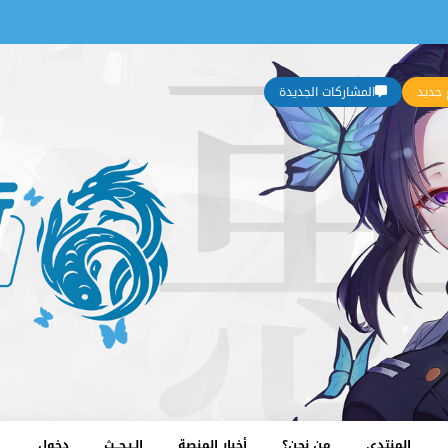
جديد
المشاركات الجديدة
المنتدى
من نحن؟
أخبار المنصة
الـبـحــث
دخول