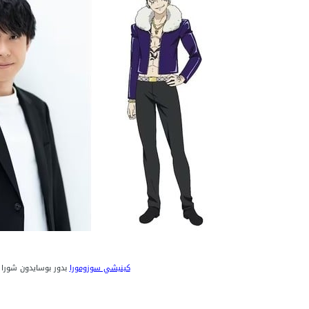
كينيشي سوزومورا
بدور بوسايدون شورا