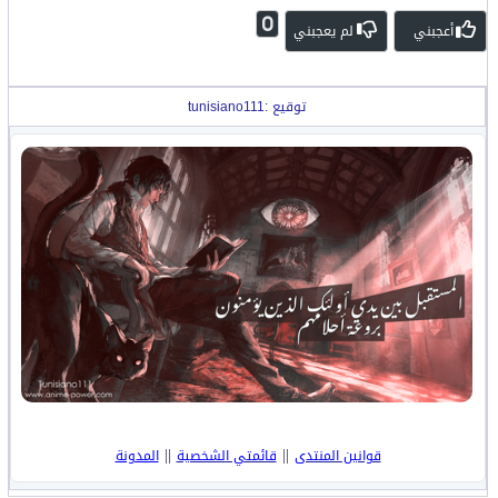
0
أعجبني
لم يعجبني
توقيع :tunisiano111
||
||
قوانين المنتدى
قائمتي الشخصية
المدونة