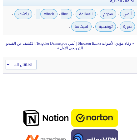
الكلمات الدلالية
،
،
،
،
،
،
أنمي
هجوم
العمالقة
titan:
Attack
يكشف
،
،
،
صورة
توضيحية
لميكاسا
«
وفاة مؤدي الأصوات Shouzou Iizuka
|
أنمي Tengoku Daimakyou: الكشف عن الفيديو
الترويجي الأول
»