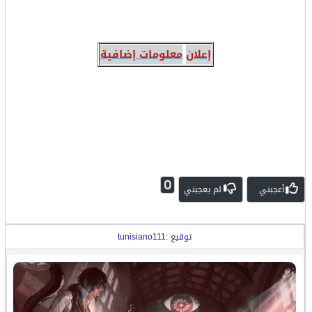
إعلان
معلومات إضافية
0
أعجبني
لم يعجبني
توقيع :tunisiano111