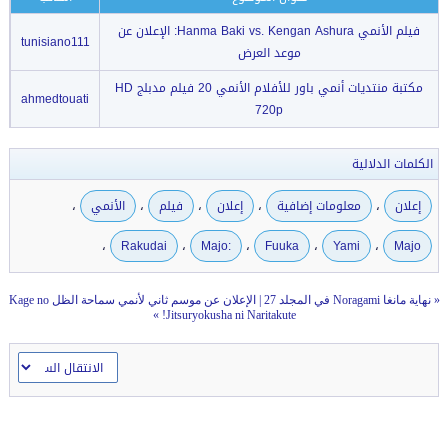
فيلم الأنمي Hanma Baki vs. Kengan Ashura: الإعلان عن
tunisiano111
موعد العرض
مكتبة منتديات أنمي باور للأفلام الأنمي 20 فيلم مدبلج HD
ahmedtouati
720p
الكلمات الدلالية
،
،
،
،
،
إعلان
معلومات إضافية
إعلان
فيلم
الأنمي
،
،
،
،
،
Rakudai
Majo:
Fuuka
Yami
Majo
«
نهاية مانغا Noragami في المجلد 27
|
الإعلان عن موسم ثاني لأنمي سماحة الظل Kage no
»
Jitsuryokusha ni Naritakute!