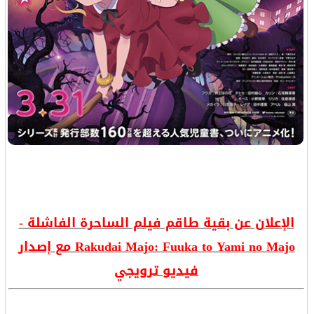
الإعلان عن بقية طاقم فيلم الساحرة الفاشلة -
Rakudai Majo: Fuuka to Yami no Majo مع إصدار
فيديو ترويجي