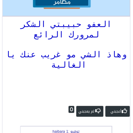
العفو حبيبتي الشكر
لمرورك الرائع
وهاذ الشي مو غريب عنك يا
الغالية
0
أعجبني
لم يعجبني
توقيع :haibara 1