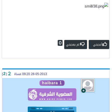
0
أعجبني
لم يعجبني
26-05-2013 09:20 مساءً
[
]
2
haibara 1