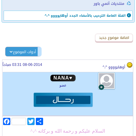
منتديات أنمي باور
الفئة العامة
الترحيب بالأعضاء الجدد
أوهايوووو ^،^
اضافة رد جديد
اضافة موضوع جديد
أدوات الموضوع
08-06-2014 03:31 صباحاً
أوهايوووو ^،^
♥NANA
عضو
ا
T
F
ن
w
a
ش
i
c
السلام عليكم و رحمة الله و بركاته ^،^
ر
t
e