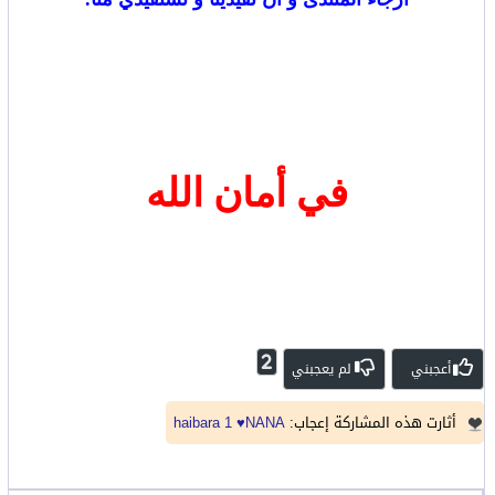
في أمان الله
2
أعجبني
لم يعجبني
أثارت هذه المشاركة إعجاب:
♥NANA
haibara 1