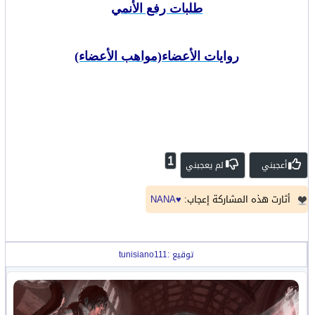
طلبات رفع الأنمي
روايات الأعضاء(مواهب الأعضاء)
1
أعجبني
لم يعجبني
أثارت هذه المشاركة إعجاب:
♥NANA
توقيع :tunisiano111