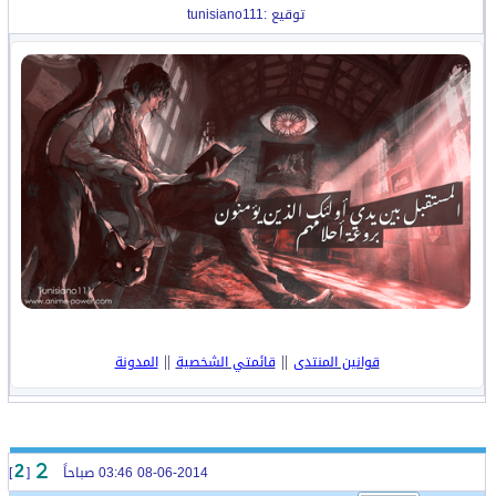
توقيع :tunisiano111
||
||
قوانين المنتدى
قائمتي الشخصية
المدونة
08-06-2014 03:46 صباحاً
[
]
2