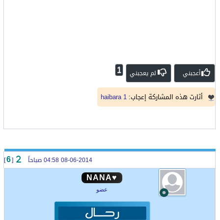
1
أعجبني
لم يعجبني
أثارت هذه المشاركة إعجاب:
haibara 1
08-06-2014 04:58 صباحاً
[
]
6
♥NANA
عضو