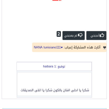
2
أعجبني
لم يعجبني
أثارت هذه المشاركة إعجاب:
♥NANA
tunisiano111
توقيع :haibara 1
شكرا يا احلى افنان بالكون شكرا يا اغلى الصديقات