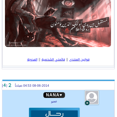
||
||
قوانين المنتدى
قائمتي الشخصية
المدونة
08-06-2014 04:53 صباحاً
[
]
4
♥NANA
عضو