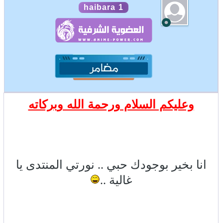
haibara 1
وعليكم السلام ورحمة الله وبركاته
انا بخير بوجودك حبي .. نورتي المنتدى يا
غالية ..