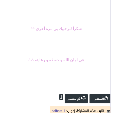
شكراً لترحيبك بي مرة أخرى ^^
في امان الله و حفظه و رعايته ^،^
1
أعجبني
لم يعجبني
أثارت هذه المشاركة إعجاب:
haibara 1