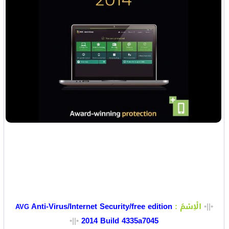
•||•
الْاِسْمُ :
Anti-Virus/Internet Security/free edition
AVG
•||•
2014 Build 4335a7045