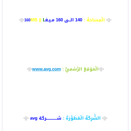
•||•
الْمِسَاحَةُ
:
140 الــى 160 مـيـغـ
ا
||
MB
•||•
160
•||•
الْمَوْقِعُ الرَّسْمِيُّ :
www.avg.com
•||•
•||•
الشَّرِكَةُ الْمُطَوِّرَةُ :
شــــــــــــركة avg
•||•