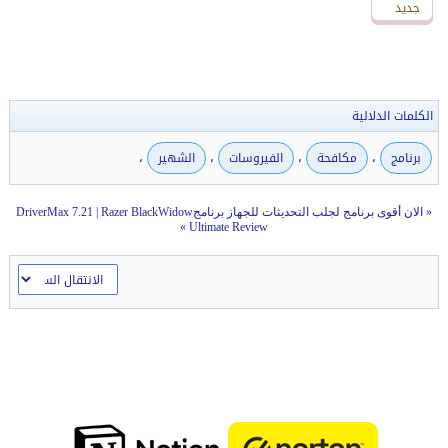
جديد
جديد
الكلمات الدلالية
،
،
،
،
برنامج
مكافحة
الفيروسات
الشهير
«
الان أقوى برنامج لجلب التحديثات للجهاز برنامجDriverMax 7.21
Razer BlackWidow
|
»
Ultimate Review