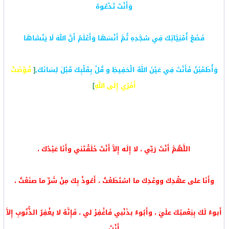
وَأَنْتَ تَدْعُوهُ
فَضَعْ أُمْنِيَّاتِكَ فِي سُجَّدِهِ ثُمَّ أَنْسَهَا وَأَعْلَمُ أَنَّ اللهَ لَا يَنُسَّاهَا
وَأُطَمْئِنُ فَأَنْتَ فِي عَيْنَ اللهُ الْحَفِيظِ و قُلْ بِقَلْبِكَ قَبْلَ لِسَانَكَ,
[
فُوِّضَتْ
أَمْرُي إِلَى اللهِ
]
اللَّهُمَّ أَنْتَ رَبِّي ، لا إِلَه إِلاَّ أَنْتَ خَلَقْتَني وأَنَا عَبْدُكَ ،
وأَنَا على عهْدِكَ ووعْدِكَ ما اسْتَطَعْتُ ، أَعُوذُ بِكَ مِنْ شَرِّ ما صنَعْتُ ،
أَبوءُ لَكَ بِنِعْمتِكَ علَيَ ، وأَبُوءُ بذَنْبي فَاغْفِرْ لي ، فَإِنَّهُ لا يغْفِرُ الذُّنُوبِ إِلاَّ
أَنْتَ