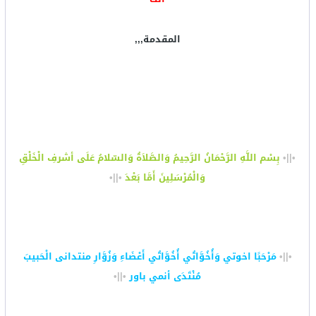
المقدمة,,,
•||•
بِسْم اللَّهِ الرَّحْمَانُ الرَّحِيمُ وَالصَّلاَةُ وَالسّلامُ عَلَى أشرفِ الْخَلْقِ
وَالْمُرْسَلِينَ أَمَّا بَعْدَ
•||•
•||•
مَرْحَبًا اخوتي وَأُخُوَّاتُي أُخُوَّاتُي أَعْضَاءِ وَزُوَّارِ منتدانى الْحَبيبَ
مُنْتَدَى أنمي باور
•||•