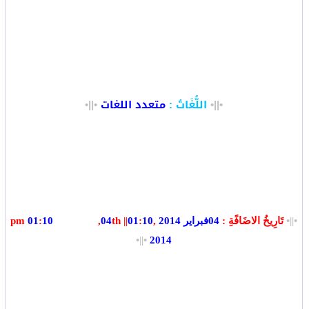
•||•
اللُّغَاتُ
:
متعدد اللغات
•||•
•||•
تَارِيخُ الاضَافًةِ
:
04
فبراير 2014
,
10
:
01
|| pm
th
04
,
February
10
:
01
•||•
2014