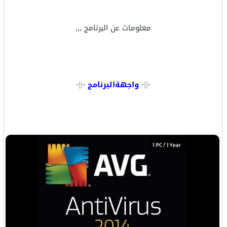
معلومات عن البرنامج ,,,
•||•
واجهة
البرنامج
•||
•