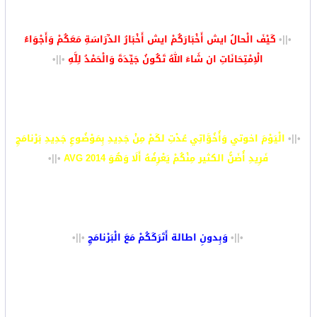
•||•
كَيْفَ الْحالُ ايش أَخْبَارَكُمْ ايش أَخْبَارُ الدِّرَاسَةِ مَعَكُمْ وَأَجْوَاءُ
الْاِمْتِحَانَاتِ ان شَاءَ اللهُ تَكُونُ جَيِّدَةَ وَالْحَمْدُ لِلَّهِ
•||•
•||•
الْيَوْمَ اخوتي وَأُخُوَّاتِي عُدْتِ لكَمْ مِنْ جَدِيدِ بِمَوْضُوعِ جَدِيدِ بَرْنامَجِ
فَرِيدِ أُضَنُّ الكثير مِنْكُمْ يَعْرِفُهُ أَلَا وَهُوَ
AVG 2014
•||•
•||•
وَبِدونِ اطالة أَتَرَكَكُمْ مَعَ الْبَرْنامَجِ
•||•