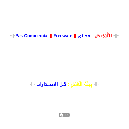
•||•
التَّرْخِيصُ :
مجاني
||
Freeware
||
Pas Commercial
•||•
•||•
بِيئَةُ الْعَمَلِ :
كـل الاصــدارات
•||
•