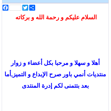
ا
T
F
ن
w
a
ش
i
c
السلام عليكم و رحمة الله و بركاته
ر
t
e
b
t
o
e
o
r
k
أهلا و سهلا و مرحبا بكل أعضاء و زوار
منتديات أنمي باور صرح الإبداع و التميز,أما
بعد بتتمنى لكم إدرة المنتدى