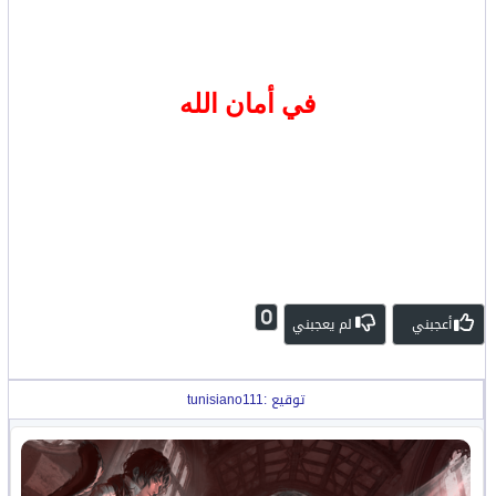
في أمان الله
0
أعجبني
لم يعجبني
توقيع :tunisiano111