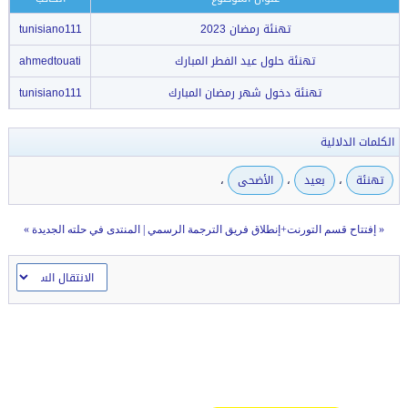
تهنئة رمضان 2023
tunisiano111
تهنئة حلول عيد الفطر المبارك
ahmedtouati
تهنئة دخول شهر رمضان المبارك
tunisiano111
الكلمات الدلالية
،
،
،
تهنئة
بعيد
الأضحى
«
إفتتاح قسم التورنت+إنطلاق فريق الترجمة الرسمي
|
المنتدى في حلته الجديدة
»