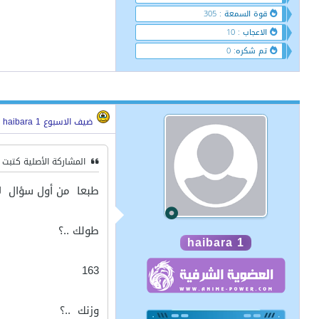
قوة السمعة : 305
الاعجاب : 10
تم شكره: 0
ضيف الاسبوع haibara 1
المشاركة الأصلية كتبت
طبعا من أول سؤال ل
طولك ..؟
haibara 1
163
وزنك ..؟