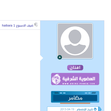
ضيف الاسبوع haibara 1
افنان
تاريخ الإنضمام : 19-04-2013