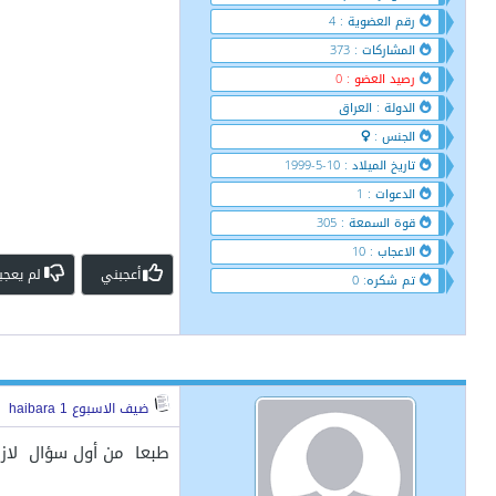
رقم العضوية : 4
المشاركات : 373
رصيد العضو : 0
الدولة : العراق
الجنس :
تاريخ الميلاد : 10-5-1999
الدعوات : 1
قوة السمعة : 305
الاعجاب : 10
أعجبني
لم يعجب
تم شكره: 0
ضيف الاسبوع haibara 1
طبعا من أول سؤال لاز