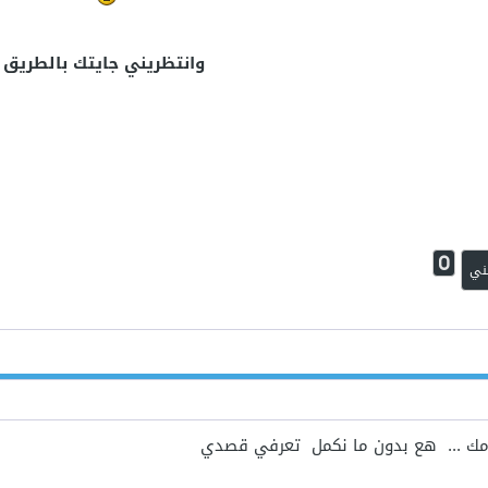
وانتظريني جايتك بالطريق
0
ني
مك ... هع بدون ما نكمل تعرفي قصدي