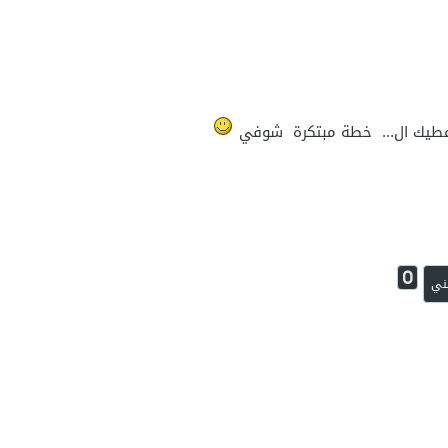
 اعطيك ال... خطة مبتكرة شوفي
0
ني