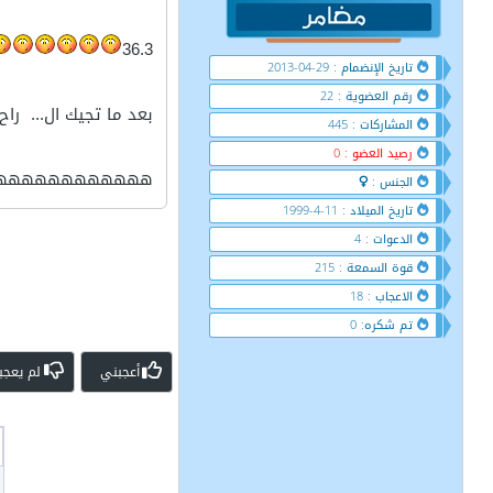
36.3
تاريخ الإنضمام : 29-04-2013
رقم العضوية : 22
بعد ما تجيك ال... ر
المشاركات : 445
رصيد العضو : 0
هههههههههههههه
الجنس :
تاريخ الميلاد : 11-4-1999
الدعوات : 4
قوة السمعة : 215
الاعجاب : 18
تم شكره: 0
أعجبني
لم يعجب