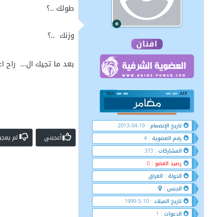
طولك ..؟
وزنك ..؟
افنان
بعد ما تجيك ال... راح
تاريخ الإنضمام : 19-04-2013
أعجبني
لم يعجب
رقم العضوية : 4
المشاركات : 373
رصيد العضو : 0
الدولة : العراق
الجنس :
تاريخ الميلاد : 10-5-1999
الدعوات : 1