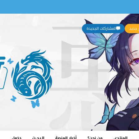
جديد
المشاركات الجديدة
المنتدى
من نحن؟
أخبار المنصة
الـبـحــث
دخول