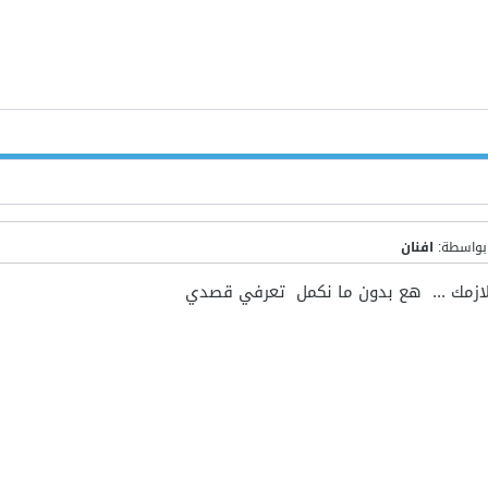
 بواسطة:
افنان
ازمك ... هع بدون ما نكمل تعرفي قصدي