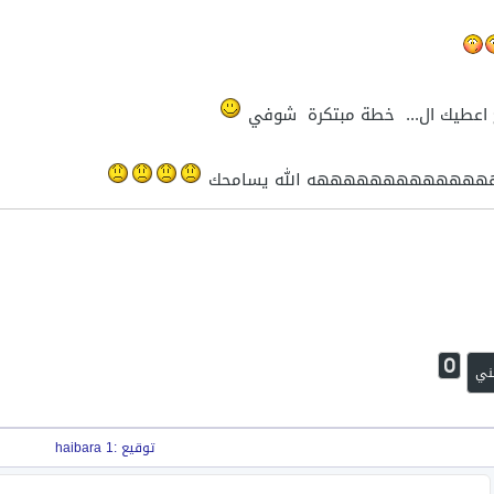
اح اعطيك ال... خطة مبتكرة شوفي
هههههههههههه الله يسامحك
0
ني
توقيع :haibara 1