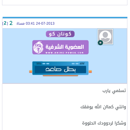
24-07-2013 03:41 مساءً
[
]
2
كونان كو
تسلمي يارب
وانتي كماان الله يوفقك
وشكرا لردوودك الحلووة