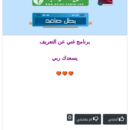
برنامج غني عن التعريف
يسعدك ربي
0
أعجبني
لم يعجبني