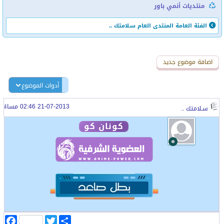
منتديات أنمي باور
الفئة العامة
المنتدى العام
سـلامتك ..
اضافة رد جديد
اضافة موضوع جديد
أدوات الموضوع
21-07-2013 02:46 مساءً
سـلامتك ..
كونان كو
ا
T
F