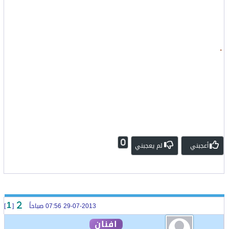
.
0
أعجبني
لم يعجبني
29-07-2013 07:56 صباحاً
[
]
1
افنان