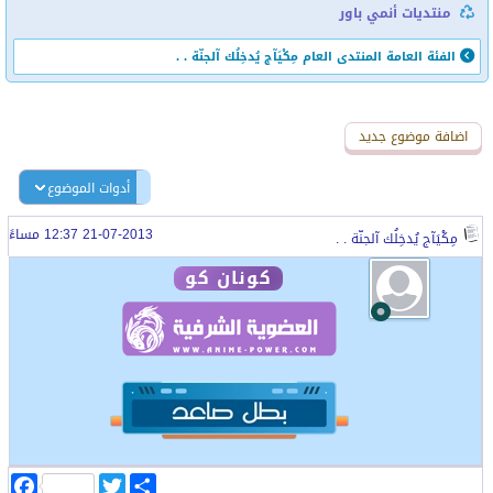
منتديات أنمي باور
الفئة العامة
المنتدى العام
مِكْيَآج يُدخِلُك آلجنّة . .
اضافة رد جديد
اضافة موضوع جديد
أدوات الموضوع
21-07-2013 12:37 مساءً
مِكْيَآج يُدخِلُك آلجنّة . .
كونان كو
ا
T
F