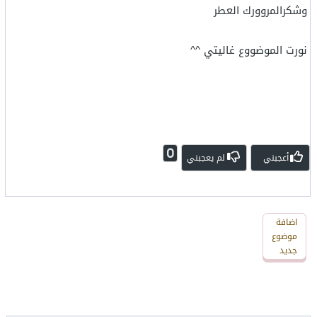
وشكرالمروورك العطر
نورت الموضووع غاليتي ^^
0
أعجبني
لم يعجبني
اضافة
اضافة
رد
موضوع
جديد
جديد