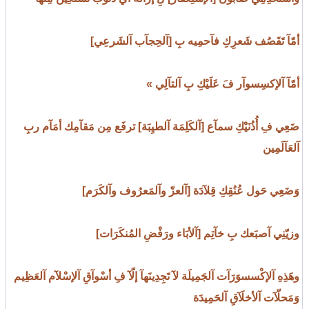
أمّآ تَقَصُف شَعرِكِ فآحمِيه بِ [آلحِجآب آلشَرعِي]
أمّآ آلإكسِسوآر فَ عَلَيْكِ بِ آلتآلِي »
ضَعِي فِ أُذُنَيْكِ سمآع [آلكَلِمَة آلطيِبَة] ترفَع مِن مَقآمِك أمَآم ربِ
آلعَآلَمِين
وَضَعِي حَول عُنُقِكِ قِلآدَة [آلعزّ وآلمَعرُوف وآلكَرَم]
وزيّنِي آصبَعك بِ خآتِم [آلأبَاء ورَفْضِ المُنكَرَات]
وهَذِهِ آلإكْسسوَرَآت آلجَمِيلَة لآ تَجِدِينَهآ إلّآ فِ أسْوآقِ آلإسْلآم آلعَظِيم
وَمَحلّآت آلأخلَآقِ آلحَمِيدَة