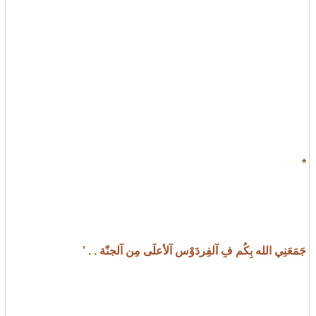
*
جَمَعَنِي الله بِكُم فِ آلفِردَوْس آلأعلَى مِن آلجنّة . . ’