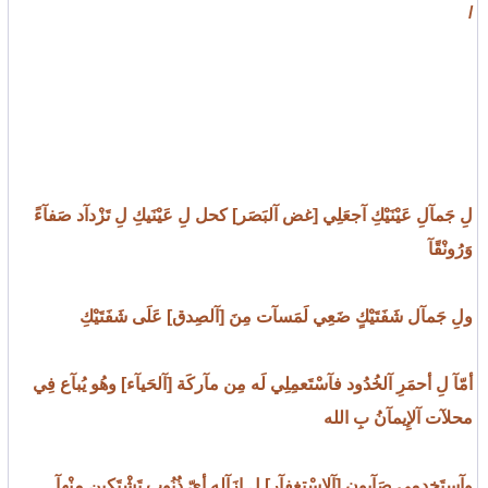
/
لِ جَمآلِ عَيْنَيْكِ آجعَلِي [غض آلبَصَر] كحل لِ عَيْنَيكِ لِ تَزْدآد صَفآءً
وَرُونْقًآ
ولِ جَمآل شَفَتَيْكٍ ضَعِي لَمَسآت مِنَ [آلصِدق] عَلَى شَفَتَيْكِ
أمّآ لِ أحمَرِ آلخُدُود فآسْتَعمِلِي لَه مِن مآركَة [آلحَيآء] وهُو يُبآع فِي
محلآت آلإِيمآنُ بِ الله
وآستَخدِمِي صَآبون [آلإسْتِغفآر] لِ إزَآله أيّ ذُنُوب تَشْتَكِين مِنْهآ