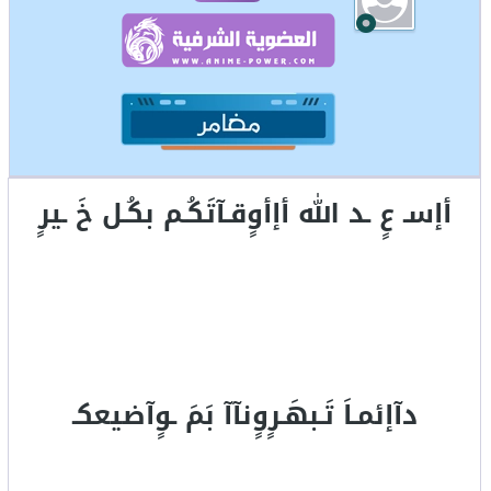
أإسـ عٍ ـد الله أإأوٍقـآتَكُـم بكُـل خَ ـيرٍ
دآإئمـاَ تَـبهَـرٍوٍنآآ بَمَ ـوٍآضيعكـ