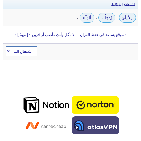
الكلمات الدلالية
،
،
،
مِكْيَآج
يُدخِلُك
آلجنّة
«
موقع يساعد في حفظ القران ..
|
لا تأكلِ وأنتِ غآضب أو حَزين ~ [ مُهمْ ]
»