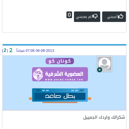
0
أعجبني
لم يعجبني
06-08-2013 07:08 صباحاً
[
]
2
كونان كو
شكرالك ولردك الجمييل