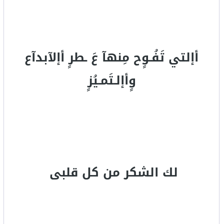
أإلتي تَفُـوٍح مِنهآ عَ ـطرٍ أإلآبدآع
وٍأإلـتَمـيُزٍ
لك الشكر من كل قلبى