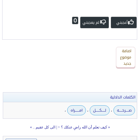
0
أعجبني
لم يعجبني
اضافة
اضافة
رد
موضوع
جديد
جديد
الكلمات الدلالية
،
،
،
صـــــرخـــــه
لـــــكــــــل
امـــــــراه
«
كيف تعلم أن الله راضِ عنكك ؟ <
|
الى كل عقيم ..
»