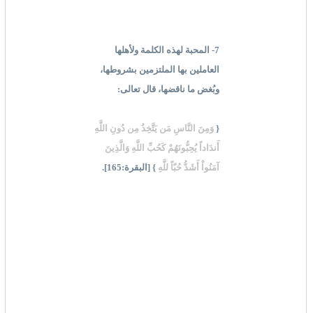
7- المحبة لهذه الكلمة ولأهلها
العاملين بها الملتزمين بشروطها،
وبُغض ما ناقضها، قال تعالى:
{
وَمِنَ النَّاسِ مَن يَتَّخِذُ مِن دُونِ اللَّهِ
أَندَاداً يُحِبُّونَهُمْ كَحُبِّ اللَّهِ وَالَّذِينَ
آمَنُواْ أَشَدُّ حُبّاً للَّهِ
} [البقرة:165].