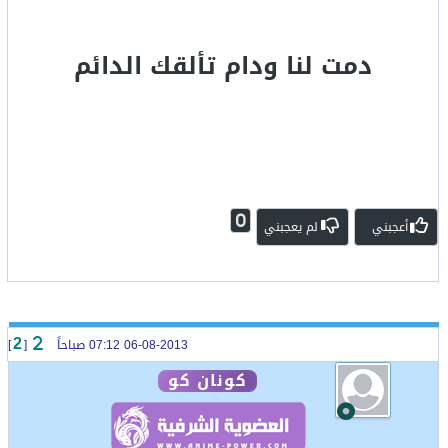
دمت لنا ودام تألقك الدائم
0
أعجبني
لم يعجبني
06-08-2013 07:12 صباحاً
[
]
2
كونان كو