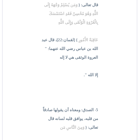
قال تعالى: {
وَمَن يُسْلِمْ وَجْهَهُ إِلَى
اللَّهِ وَهُوَ مُحْسِنٌ فَقَدِ اسْتَمْسَكَ
بِالْعُرْوَةِ الْوُثْقَى وَإِلَى اللَّهِ
عَاقِبَةُ الأَمُورِ
} [لقمان:22]، قال عبد
الله بن عباس رضي الله عنهما: "
العروة الوثقى هي لا إله
إلا الله ".
5- الصدق: ومعناه أن يقولها صادقاً
من قلبه، يوافق قلبه لسانه قال
تعالى: {
وَمِنَ النَّاسِ مَن