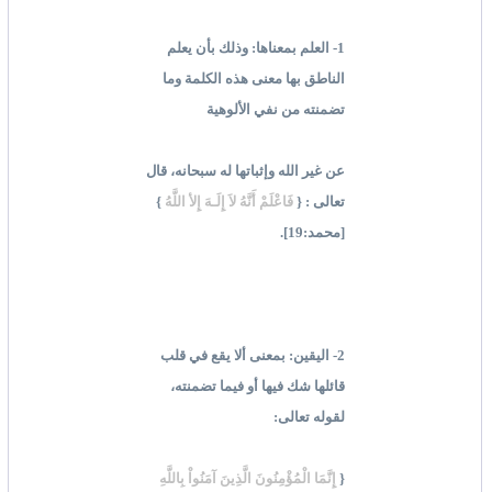
1- العلم بمعناها: وذلك بأن يعلم
الناطق بها معنى هذه الكلمة وما
تضمنته من نفي الألوهية
عن غير الله وإثباتها له سبحانه، قال
تعالى : {
فَاعْلَمْ أَنَّهُ لاَ إِلَـهَ إِلأ اللَّهُ
}
[محمد:19].
2- اليقين: بمعنى ألا يقع في قلب
قائلها شك فيها أو فيما تضمنته،
لقوله تعالى:
{
إِنَّمَا الْمُؤْمِنُونَ الَّذِينَ آمَنُواْ بِاللَّهِ