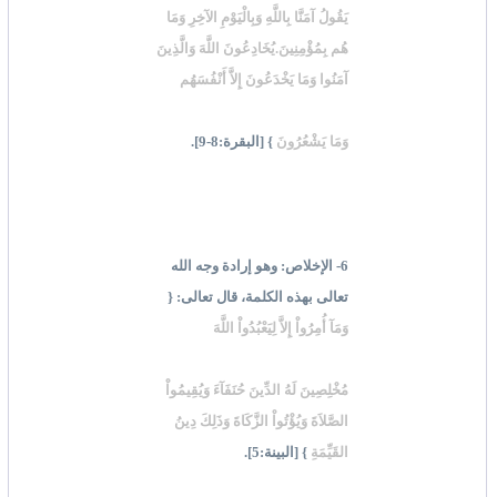
يَقُولُ آمَنَّا بِاللَّهِ وَبِالْيَوْمِ الآخِرِ وَمَا
هُم بِمُؤْمِنِينَ.يُخَادِعُونَ اللَّهَ وَالَّذِينَ
آمَنُوا وَمَا يَخْدَعُونَ إِلاَّ أَنْفُسَهُم
وَمَا يَشْعُرُونَ
} [البقرة:8-9].
6- الإخلاص: وهو إرادة وجه الله
تعالى بهذه الكلمة، قال تعالى: {
وَمَآ أُمِرُواْ إِلاَّ لِيَعْبُدُواْ اللَّهَ
مُخْلِصِينَ لَهُ الدِّينَ حُنَفَآءَ وَيُقِيمُواْ
الصَّلاَةَ وَيُؤْتُواْ الزَّكَاةَ وَذَلِكَ دِينُ
القَيِّمَةِ
} [البينة:5].