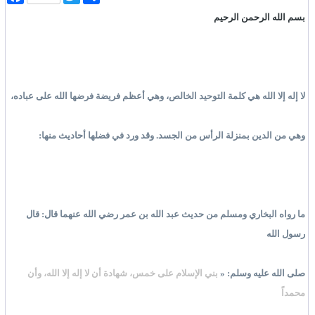
ن
w
a
ش
i
c
بسم الله الرحمن الرحيم
ر
t
e
b
t
o
e
o
r
k
لا إله إلا الله هي كلمة التوحيد الخالص، وهي أعظم فريضة فرضها الله على عباده،
وهي من الدين بمنزلة الرأس من الجسد. وقد ورد في فضلها أحاديث منها:
ما رواه البخاري ومسلم من حديث عبد الله بن عمر رضي الله عنهما قال: قال
رسول الله
صلى الله عليه وسلم: «
بني الإسلام على خمس، شهادة أن لا إله إلا الله، وأن
محمداً