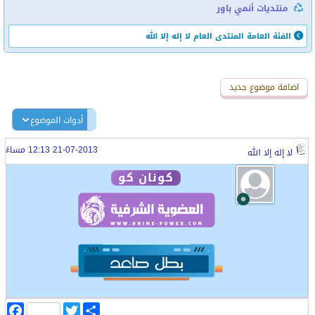
منتديات أنمي باور
الفئة العامة
المنتدى العام
لا إله إلا الله
اضافة رد جديد
اضافة موضوع جديد
أدوات الموضوع
21-07-2013 12:13 مساءً
لا إله إلا الله
كونان كو
ا
T
F