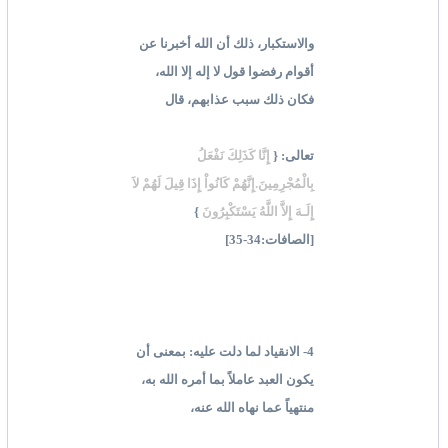
والاستكبار، ذلك أن الله أخبرنا عن
أقوام رفضوا قول لا إله إلا الله،
فكان ذلك سبب عذابهم، قال
تعالى: {
إِنَّا كَذَلِكَ نَفْعَلُ
بِالْمُجْرِمِينَ.إِنَّهُمْ كَانُواْ إِذَا قِيلَ لَهُمْ لاَ
إِلَـهَ إِلاَّ اللَّهُ يَسْتَكْبِرُونَ
}
[الصافات:34-35]
4- الانقياد لما دلت عليه: بمعنى أن
يكون العبد عاملاً بما أمره الله به،
منتهياً عما نهاه الله عنه،