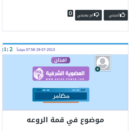
0
أعجبني
لم يعجبني
29-07-2013 07:58 صباحاً
[
]
1
افنان
موضوع في قمة الروعه