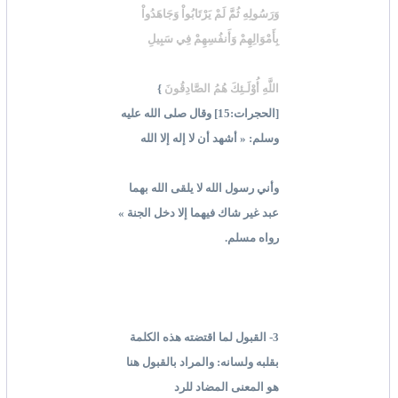
وَرَسُولِهِ ثُمَّ لَمْ يَرْتَابُواْ وَجَاهَدُواْ
بِأَمْوَالِهِمْ وَأَنفُسِهِمْ فِي سَبِيلِ
اللَّهِ أُوْلَـئِكَ هُمُ الصَّادِقُونَ
}
[الحجرات:15] وقال صلى الله عليه
وسلم: « أشهد أن لا إله إلا الله
وأني رسول الله لا يلقى الله بهما
عبد غير شاك فيهما إلا دخل الجنة »
رواه مسلم.
3- القبول لما اقتضته هذه الكلمة
بقلبه ولسانه: والمراد بالقبول هنا
هو المعنى المضاد للرد