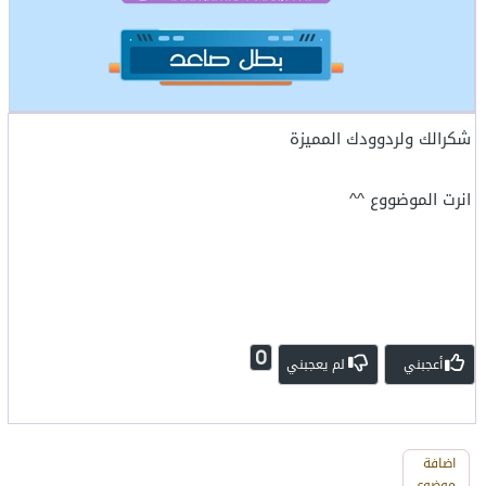
شكرالك ولردوودك المميزة
انرت الموضووع ^^
0
أعجبني
لم يعجبني
اضافة
اضافة
رد
موضوع