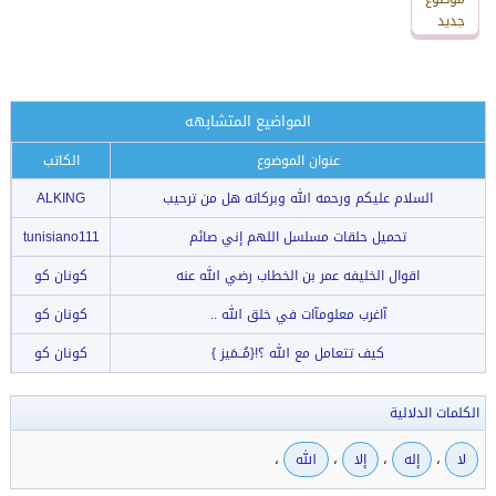
جديد
جديد
المواضيع المتشابهه
عنوان الموضوع
الكاتب
السلام عليكم ورحمه الله وبركاته هل من ترحيب
ALKING
تحميل حلقات مسلسل اللهم إني صائم
tunisiano111
اقوال الخليفه عمر بن الخطاب رضي الله عنه
كونان كو
آاغرب معلومآات في خلق الله ..
كونان كو
كيف تتعامل مع الله ؟!{مُــمَيز }
كونان كو
الكلمات الدلالية
،
،
،
،
لا
إله
إلا
الله