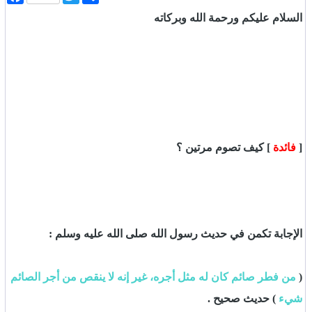
ن
w
a
ش
i
c
السلام عليكم ورحمة الله وبركاته
ر
t
e
b
t
o
e
o
r
k
[
فائدة
] كيف تصوم مرتين ؟
الإجابة تكمن في حديث رسول الله صلى الله عليه وسلم :
(
من فطر صائم كان له مثل أجره، غير إنه لا ينقص من أجر الصائم
شيء
) حديث صحيح .