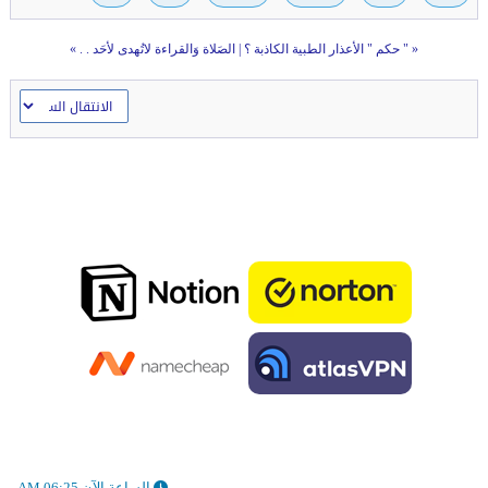
«
" حكم " الأعذار الطبية الكاذبة ؟
|
الصَلاة وَالقراءة لاتُهدى لأحَد . .
»
الساعة الآن 06:25 AM