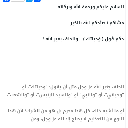
ن
w
a
السلام عليكم ورحمة الله وبركاته
ش
i
c
ر
t
e
b
t
o
e
مسَّاكم \ صبَّحكم الله بالخير
o
r
k
حكم قَول ( وَحياتك ) .. والحلف بغير الله !
الحلف بغير الله عز وجل مثل أن يقول: "وحياتك"، أو
"وحياتي"، أو "والنبي" أو "والسيد الرئيس"، أو "والشعب"،
أو ما أشبه ذلك، كل هذا محرم بل هو من الشرك؛ لأن هذا
النوع من التعظيم لا يصلح إلا لله عز وجل، ومن