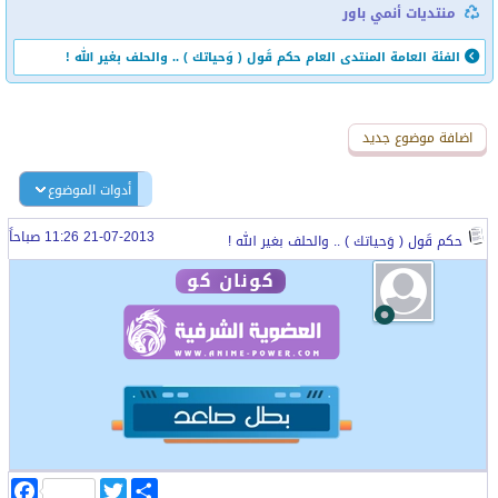
منتديات أنمي باور
الفئة العامة
المنتدى العام
حكم قَول ( وَحياتك ) .. والحلف بغير الله !
اضافة رد جديد
اضافة موضوع جديد
أدوات الموضوع
21-07-2013 11:26 صباحاً
حكم قَول ( وَحياتك ) .. والحلف بغير الله !
كونان كو
ا
T
F