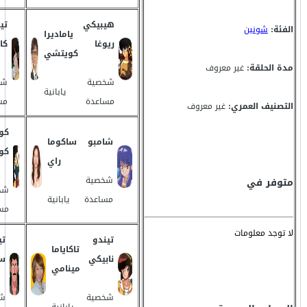
هيبيكي
تي
الفئة:
شونين
ياماديرا
ريوغا
كا
كويتشي
مدة الحلقة:
غير معروف
شخصية
شخ
يابانية
مساعدة
مس
التصنيف العمري:
غير معروف
كو
شامبو
ساكوما
كو
راي
شخصية
متوفر في
شخ
مساعدة
يابانية
مس
لا توجد معلومات
تيندو
تي
تاكاياما
نابيكي
س
مينامي
شخصية
ش