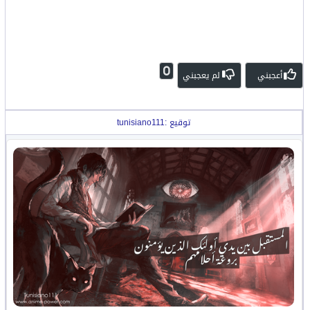
0
أعجبني
لم يعجبني
توقيع :tunisiano111