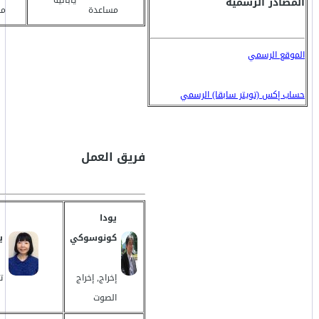
يابانية
المصادر الرسمية
مساعدة
مس
الموقع الرسمي
حساب إكس (تويتر سابقا) الرسمي
فريق العمل
يودا
كونوسوكي
ي
إخراج, إخراج
ت
الصوت