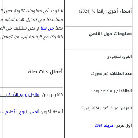
لا توجد أي معلومات ثانوية حول ا
أسماء أخرى:
رانما ½ (2024)
مساعدتنا في تعديل هذه الخانة من
معنا
من هنا
و نحن سنتثبت من الم
معلومات حول الأنمي
بنشرها مع الإشارة إلى من تواصل 
النوع:
تلفزيوني
أعمال ذات صلة
عدد الحلقات:
غير معروف
الحالة:
لم يتم عرضه بعد
مُقتبس من:
مانجا ينبوع الأحلام - Ranma ½
العرض:
من 5 أكتوبر 2024 إلى ؟
نُسخة أخرى:
أنمي ينبوع الأحلام - Ranma ½
أول عرض:
خريف 2024