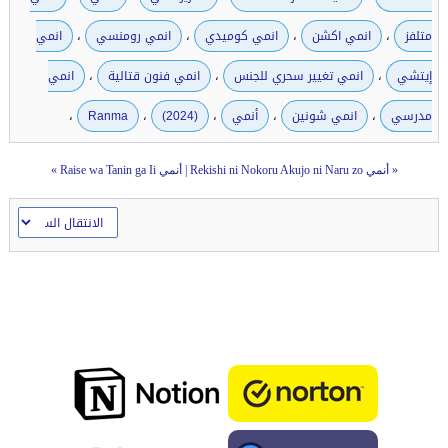
،
،
،
،
متلفز
انمي اكشن
انمي كوميدي
انمي رومنسي
انمي
،
،
،
إيتشي
انمي تغيير سحري للجنس
انمي فنون قتالية
انمي
،
،
،
،
،
مدرسي
انمي شونين
أنمي
(2024)
Ranma
«
أنمي Rekishi ni Nokoru Akujo ni Naru zo
|
أنمي Raise wa Tanin ga Ii
»