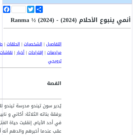
ا
T
F
ن
w
a
أنمي ينبوع الأحلام (2024) - Ranma ½ (2024)
ش
i
c
ر
t
e
b
t
o
e
o
r
k
التفاصيل
|
الشخصيات
|
الحلقات
|
طا
مراجعات
|
إقتراحات
|
أخبار
|
نقاشات
ترويجي
القصة
يُدير سون تيندو مدرسة تيندو للف
برفقة بناته الثلاثة: أكاني و ن
في أحد الأيام, إنقلبت حياة الفت
عقب عندما أخبرهم والدهم أنه 