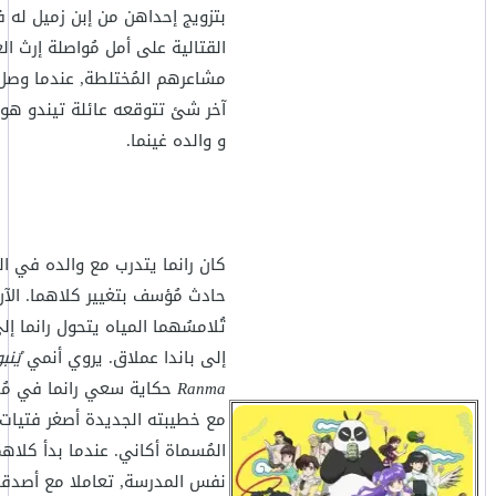
بتزويج إحداهن من إبن زميل له ف
القتالية على أمل مُواصلة إرث ال
مشاعرهم المُختلطة, عندما وصل
آخر شئ تتوقعه عائلة تيندو هو 
و والده غينما.
كان رانما يتدرب مع والده في ا
حادث مُؤسف بتغيير كلاهما. الآن
تُلامسُهما المياه يتحول رانما إل
إلى باندا عملاق. يروي أنمي
يُنب
Ranma
حكاية سعي رانما في مُح
مع خطيبته الجديدة أصغر فتيات ع
المُسماة أكاني. عندما بدأ كلاهم
نفس المدرسة, تعاملا مع أصدقاء