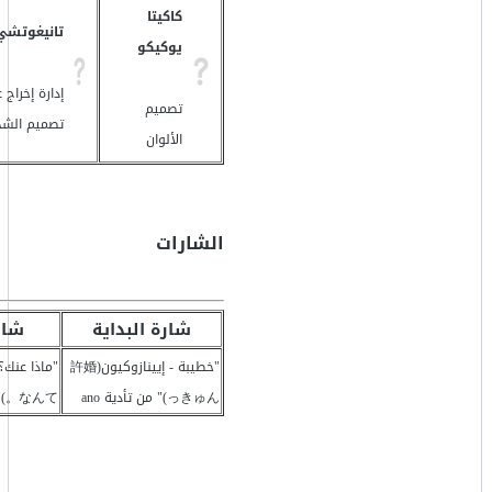
كاكيتا
تانيغوتش
يوكيكو
إدارة إخراج 
تصميم
تصميم الش
الألوان
الشارات
شارة البداية
شار
"خطيبة - إيينازوكيون(許婚
っきゅん)" من تأدية ano
なんて。)" من تأدية Riria