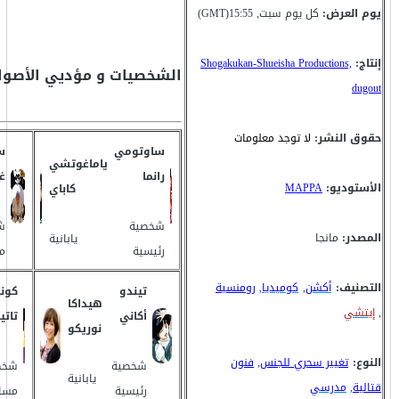
يوم العرض:
كل يوم سبت, 15:55(GMT)
إنتاج:
Shogakukan-Shueisha Productions,
الشخصيات و مؤديي الأصوا
dugout
حقوق النشر:
لا توجد معلومات
ساوتومي
س
ياماغوتشي
رانما
غي
الأستوديو:
MAPPA
كاباي
شخصية
ش
المصدر:
مانجا
يابانية
رئيسية
م
التصنيف:
أكشن
,
كوميديا
,
رومنسية
تيندو
كون
هيداكا
,
إيتشي
أكاني
تاتي
نوريكو
النوع:
تغيير سحري للجنس
,
فنون
شخصية
شخص
يابانية
قتالية
,
مدرسي
رئيسية
مسا