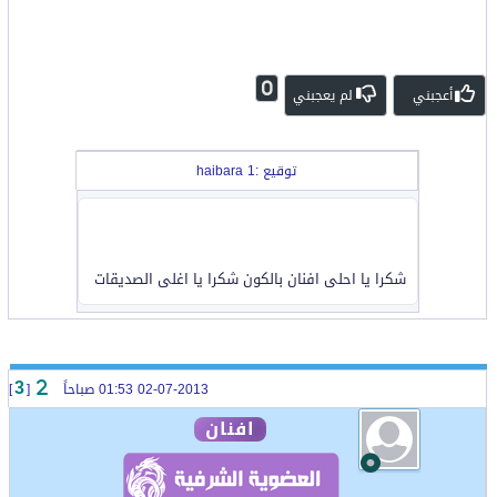
0
أعجبني
لم يعجبني
توقيع :haibara 1
شكرا يا احلى افنان بالكون شكرا يا اغلى الصديقات
02-07-2013 01:53 صباحاً
[
]
3
افنان