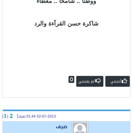
ووطنا .. شامخا .. معطاء
شاكرة حسن القرآءة والرد
0
أعجبني
لم يعجبني
02-07-2013 01:44 صباحاً
[
]
1
ضيف