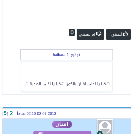
0
أعجبني
لم يعجبني
توقيع :haibara 1
شكرا يا احلى افنان بالكون شكرا يا اغلى الصديقات
02-07-2013 02:10 صباحاً
[
]
5
افنان