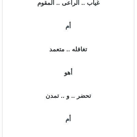
غياب .. الراعى .. المقوم
أم
تغافله .. متعمد
أهو
تحضر .. و .. تمدن
أم