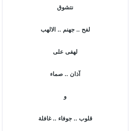
نتشوق
لفح .. جهنم .. الالهب
لهفى على
آذان .. صماء
و
قلوب .. جوفاء .. غافلة