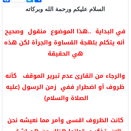
ن
w
a
ش
i
c
السلام عليكم ورحمة الله وبركاته
ر
t
e
b
t
o
e
o
r
في البداية ..هذا الموضوع منقول وصحيح
k
أنه يتكلم بلهجة القساوة والجرأة لكن هذه
هي الحقيقة
والرجاء من القارئ عدم تبرير الموقف كأنه
ظروف أو اضطرار ففي زمن الرسول (عليه
الصلاة والسلام)
كانت الظروف اقسى وأمر مما نعيشه نحن