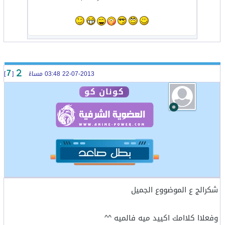
22-07-2013 03:48 مساءً
[
]
7
كونان كو
شكرالج ع الموضووع الجميل
وفعلاا كلاامك اكييد ميه فالميه ^^