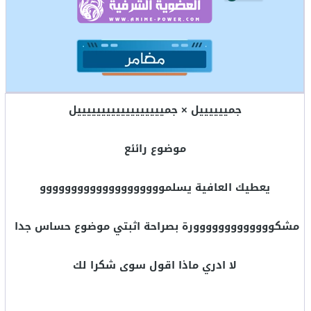
جمييييييل × جمييييييييييييييييييل
موضوع رائئع
يعطيك العافية يسلموووووووووووووووووووو
مشكووووووووووووورة بصراحة اثبتي موضوع حساس جدا
لا ادري ماذا اقول سوى شكرا لك