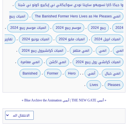
،
وا جيكا كارا تسويهو ساريتا نودي سوكيكاتي ني إيكيرو كوتو ني شيتا
،
انمي The Banished Former Hero Lives as He Pleases
انميات ربيع
،
،
،
،
2024
ربيع 2024
موسم ربيع 2024
انميات موسم ربيع 2024
،
،
،
انميات ابريل 2024
انميات مايو 2024
انميات يونيو 2024
تقارير
،
،
،
،
انمي
انمي
انمي متلفز
انميات كرانشيرول ربيع 2024
،
،
،
انميات كرانشي رول ربيع 2024
انمي اكشن
انمي مغامرة
،
،
،
،
،
انمي خيال
أنمي
Hero
Former
Banished
،
،
Lives
Pleases
«
أنمي THE NEW GATE
|
أنمي Blue Archive the Animation
»