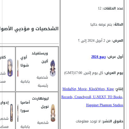
عدد الحلقات:
12
الحالة:
يتم عرضه حاليا
الشخصيات و مؤديي الأصوا
العرض:
من 2 أبريل 2024 إلى ؟
ويستفيلد
أول عرض:
ربيع 2024
أوي
كلار
ألين
شوتا
يوم العرض:
كل يوم إثنين, 17:00(GMT)
شخص
شخصية
يابانية
مسا
رئيسية
إنتاج:
MediaNet, Movic, KlockWorx, King
Records, Crunchyroll, U-NEXT, TO Books,
ليونهاردت
أماميا
إدوارد
Happinet Phantom Studios
نويل
سورا
شخصي
حقوق النشر:
لا توجد معلومات
شخصية
يابانية
مساعد