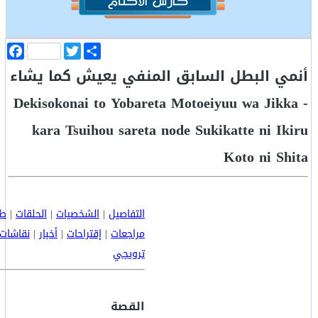
ا
T
F
ن
w
a
أنمي البطل السابق المنفي يعيش كما يشاء
ش
i
c
ر
t
e
b
t
- Dekisokonai to Yobareta Motoeiyuu wa Jikka
o
e
o
r
kara Tsuihou sareta node Sukikatte ni Ikiru
k
Koto ni Shita
التفاصيل
|
الشخصيات
|
الحلقات
|
طا
مراجعات
|
إقتراحات
|
أخبار
|
نقاشات
ترويجي
القصة