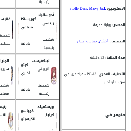
رئيسية
الأستوديو:
Studio Deen, Marvy Jack
أدوساتيلا
كوريساكا
فانيسا
رييسي
المصدر:
رواية خفيفة
مينامي
شخصية
شخصية
التصنيف:
أكشن
,
مغامرة
,
خيال
يابانية
مساعدة
رئيسية
مدة الحلقة:
23 دقيقة
لينكفيست
الجنرا
كيتو
أنرييتي
سيريل
أكاري
التصنيف العمري:
PG-13 - مراهقين في
سن 13 أو أكثر
شخصية
شخصي
يابانية
رئيسية
مساعد
ويستفيلد
رئي
كوياسو
متوفر في
كرايغ
الأس
تاكيهيتو