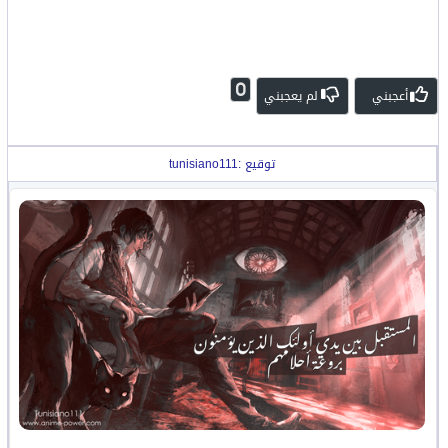
0
أعجبني
لم يعجبني
توقيع :tunisiano111