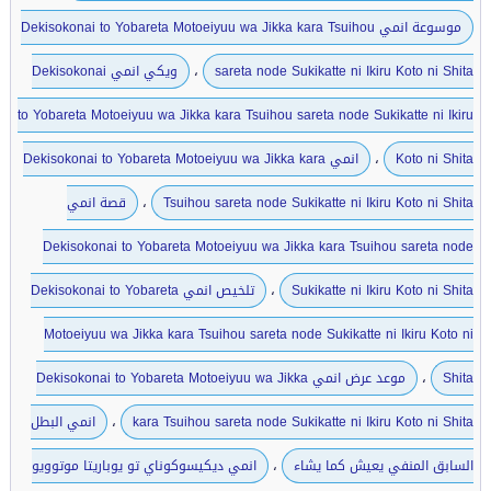
موسوعة انمي Dekisokonai to Yobareta Motoeiyuu wa Jikka kara Tsuihou
،
sareta node Sukikatte ni Ikiru Koto ni Shita
ويكي انمي Dekisokonai
to Yobareta Motoeiyuu wa Jikka kara Tsuihou sareta node Sukikatte ni Ikiru
،
Koto ni Shita
انمي Dekisokonai to Yobareta Motoeiyuu wa Jikka kara
،
Tsuihou sareta node Sukikatte ni Ikiru Koto ni Shita
قصة انمي
Dekisokonai to Yobareta Motoeiyuu wa Jikka kara Tsuihou sareta node
،
Sukikatte ni Ikiru Koto ni Shita
تلخيص انمي Dekisokonai to Yobareta
Motoeiyuu wa Jikka kara Tsuihou sareta node Sukikatte ni Ikiru Koto ni
،
Shita
موعد عرض انمي Dekisokonai to Yobareta Motoeiyuu wa Jikka
،
kara Tsuihou sareta node Sukikatte ni Ikiru Koto ni Shita
انمي البطل
،
السابق المنفي يعيش كما يشاء
انمي ديكيسوكوناي تو يوباريتا موتوويو