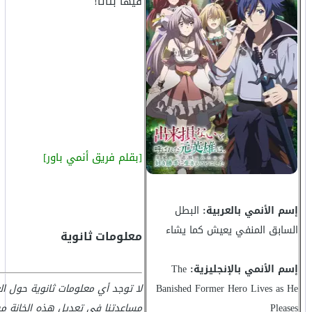
فيها بتاتا!
[بقلم فريق أنمي باور]
إسم الأنمي بالعربية:
البطل
السابق المنفي يعيش كما يشاء
معلومات ثانوية
إسم الأنمي بالإنجليزية:
The
Banished Former Hero Lives as He
لا توجد أي معلومات ثانوية حول ا
Pleases
مساعدتنا في تعديل هذه الخانة م