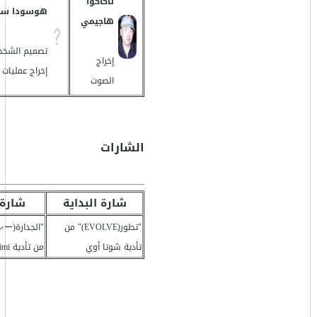
تاكاكوا
هوسودا سا
هاجيمي
تصميم الشخصي
إخراج
إخراج عمليات 
الصوت
الشارات
شارة البداية
شارة 
"تطور(EVOLVE)" من
تأدية شوتا أوي
من تأدية Aimi