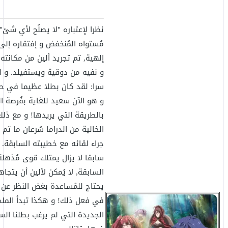
نظرا لإعتباره "لا يصلُح لأي شئ
مُستواه المُنخفض و إفتقاره إلى
إلهية, تم تجريد ألين من مكانته ك
و نفيه من دوقية ويستفيلد. و ل
سرا: لقد كان بطلا عظيما في حي
و هو الآن سعيد للغاية بفُرصة ا
بالطريقة التي يريدها! و مع ذلك
الخالية من الدراما سُرعان ما تم
جراء لقائه مع خطيبته السابقة. ب
سابقا لا يزال يمتلك قوى مُذهلة
السابقة, لا يُمكن لألين أن يت
يحتاج للمُساعدة بغض النظر عن 
في فعل ذلك! و هكذا تبدأ الملح
الجديدة التي لم يرغب بطلنا ال