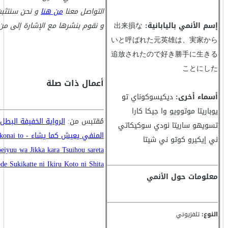
التواصل معنا
من هنا
و نحن سنتثبت
إسم الأنمي باليابانية:
出来損な
و نقوم بنشرها مع الإشارة إلى من
いと呼ばれた元英雄は、実家から
追放されたので好き勝手に生きる
ことにした
أعمال ذات صلة
أسماء أخرى:
ديكيسوكوناي تو
يوباريتا موتوويو وا جيكا كارا
مُقتبس من:
الرواية الخفيفة البطل
تسويهو ساريتا نودي سوكيكاتي
المنفي يعيش كما يشاء
ني إيكيرو كوتو ني شيتا
eiyuu wa Jikka kara Tsuihou sareta
de Sukikatte ni Ikiru Koto ni Shita
معلومات حول الأنمي
النوع:
تلفزيوني