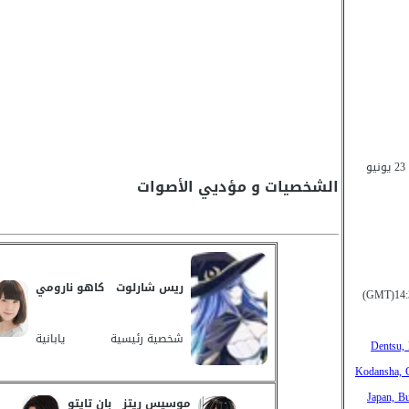
من 7 أبريل 2024 إلى 23 يونيو
الشخصيات و مؤديي الأصوات
ريس شارلوت
كاهو نارومي
شخصية رئيسية
يابانية
Dentsu, 
Kodansha, 
Japan, B
موسيس ريتز
بان تايتو