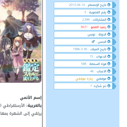
تاريخ الإنضمام : 14-04-2013
رقم العضوية : 3
المشاركات : 2,399
رصيد العضو : 8631
الدولة : تونس
الجنس :
تاريخ الميلاد : 30-3-1996
الدعوات : 15
قوة السمعة : 598
الاعجاب : 46
موقعي :
زيارة موقعي
تم شكره: 7
إسم الأنمي
بالعربية:
الأرستقراطي ال
يرتقي إلى الشهرة بمهارا