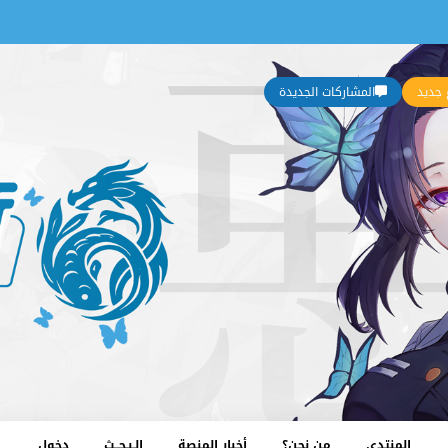
جديد
المشاركات الجديدة
المنتدى
من نحن؟
أخبار المنصة
الـبـحــث
دخول