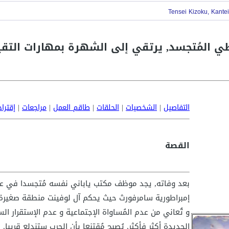
التفاصيل
|
الشخصيات
|
الحلقات
|
طاقم العمل
|
مراجعات
|
إقترا
القصة
بعد وفاته, يجد موظف مكتب ياباني نفسه مُتجسدا في عالم آ
إمبراطورية سامرفورث حيث يحكم آل لوفينت منطقة صغيرة
و تُعاني من عدم المُساواة الإجتماعية و عدم الإستقرار ا
الجديدة أكثر فأكثر, يُصبح مُقتنعا بأن الحرب ستندلع قريبا.