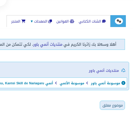
الشات الكتابي
القوانين
الصفحات
▼
المتجر
أهلا وسهلا بك زائرنا الكريم في
منتديات أنمي باور
، لكي تتمكن من الم
منتديات أنمي باور
موسوعة أنمي باور
موسوعة الأنمي
أنمي Tensei Kizoku, Kantei Skill de Nariagaru
موضوع مغلق