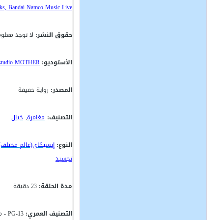
ks, Bandai Namco Music Live
حقوق النشر:
لا توجد معلو
الأستوديو:
studio MOTHER
المصدر:
رواية خفيفة
التصنيف:
مغامرة
,
خيال
النوع:
إيسيكاي(عالم مختلف)
تجسيد
مدة الحلقة:
23 دقيقة
التصنيف العمري:
G-13