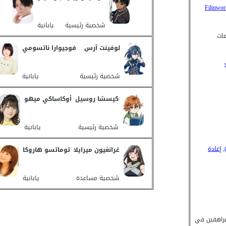
Filmwor
شخصية رئيسية
يابانية
مات
لوفينت آرس
فوجيوارا ناتسومي
شخصية رئيسية
يابانية
كيسشا روسيل
أوكاساكي ميهو
شخصية رئيسية
يابانية
,
إعادة
غرانغيون ميرايلا
توماتسو هاروكا
شخصية مساعدة
يابانية
P - مراهقين في