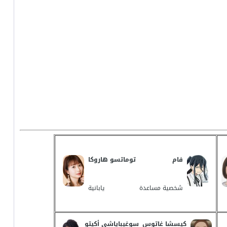
فام
توماتسو هاروكا
شخصية مساعدة
يابانية
كيسشا غاتوس
سوغيباياشي أكيتو