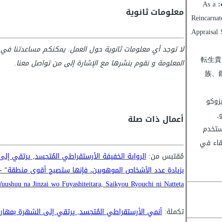
:
As a
معلومات ثانوية
Reincarnat
Appraisal 
لا توجد أي معلومات ثانوية حول العمل. يمكنكم مساعدتنا في 
転生貴
المعلومة و نقوم بنشرها مع الإشارة إلى من تواصل معنا.
族、
زوكو
,
أعمال ذات صلة
ستخدم
تقاء في
مُقتبس من:
الرواية الخفيفة الأرستقراطي المُتجسد, يرتقي إل
uushuu na Jinzai wo Fuyashiteitara, Saikyou Ryouchi ni Natteta
تكملة:
أنمي الأرستقراطي المُتجسد, يرتقي إلى الشهرة بمهارات التقييم - ku, Kantei Skill de Nariagaru