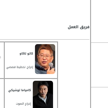
فريق العمل
كاتو تاكاو
إخراج, تخطيط قصصي
كامياما توشيكي
إخراج الصوت