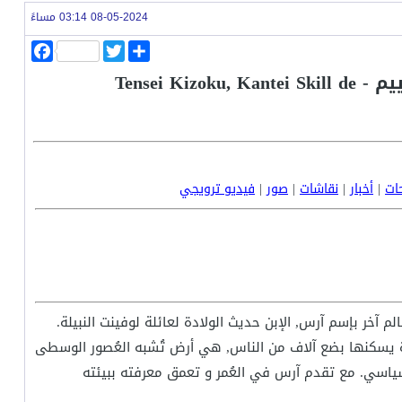
08-05-2024 03:14 مساءً
ا
T
F
ن
w
a
أنمي الأرستقراطي المُتجسد, يرتقي إلى الشهرة بمهارات التقييم - Tensei Kizoku, Kantei Skill de
ش
i
c
ر
t
e
b
t
o
e
o
r
k
حات
|
أخبار
|
نقاشات
|
صور
|
فيديو ترويجي
خر بإسم آرس, الإبن حديث الولادة لعائلة لوفينت النبيلة.
 يسكنها بضع آلاف من الناس, هي أرض تُشبه العُصور الوسطى
لسياسي. مع تقدم آرس في العُمر و تعمق معرفته ببيئته