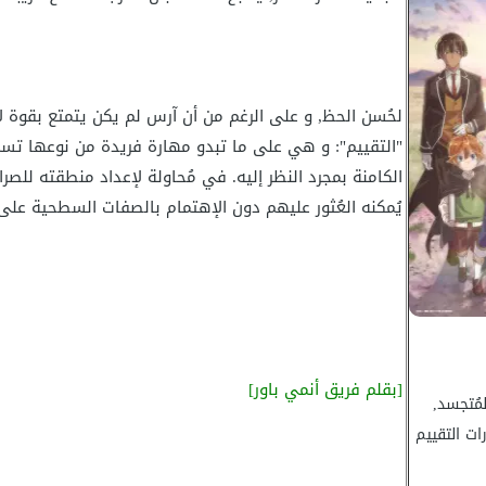
لحُسن الحظ, و على الرغم من أن آرس لم يكن يتمتع بقوة لا
"التقييم": و هي على ما تبدو مهارة فريدة من نوعها تسم
الكامنة بمجرد النظر إليه. في مُحاولة لإعداد منطقته للصرا
يُمكنه العُثور عليهم دون الإهتمام بالصفات السطحية على غ
[بقلم فريق أنمي باور]
مُتجسد,
ت التقييم