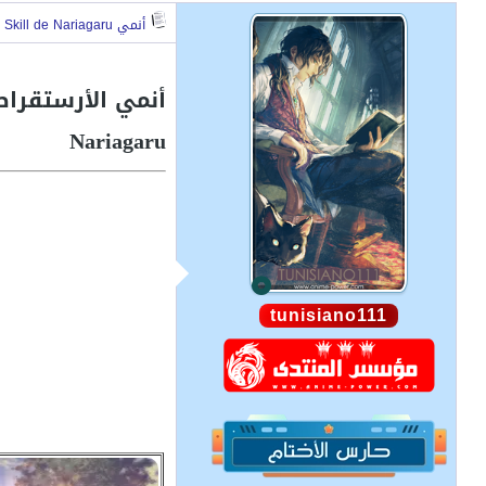
أنمي Tensei Kizoku, Kantei Skill de Nariagaru
Nariagaru
tunisiano111