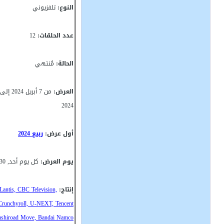
النوع:
تلفزيوني
عدد الحلقات:
12
الحالة:
مُنتهي
العرض:
2024
أول عرض:
ربيع 2024
يوم العرض:
كل يوم أحد, 14:30(GMT)
إنتاج:
Lantis, CBC Television,
Crunchyroll, U-NEXT, Tencent
ushiroad Move, Bandai Namco