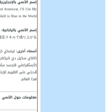
إسم الأنمي بالإنجليزية
ed Aristocrat, I'll Use My
Skill to Rise in the World
إسم الأنمي باليابانية:
鑑定スキルで成り上がる
أسماء أخرى:
تينساي كي
كانتاي سكيل دي نارياغارو
كأرستُقراطي مُتجسد سأ
قُدرتي على التقييم للإر
هذا العالم
معلومات حول الأنمي