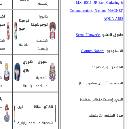
MX, BS11, JR East Marketing &
رئيسية
مس
Communications, Nichion, MAGNET,
دانورا
أكين
AQUA ARIS
توميتا
توموشيكا
سور
ميو
حقوق النشر:
Sentai Filmworks
شخصية
شخص
يابانية
رئيسية
مسا
الأستوديو:
Okuruto Noboru
سيون
هوري
ري
المصدر:
رواية خفيفة
يوي
شخصية
ش
التصنيف:
أكشن, مغامرة, خيال
مساعدة
يابانية
مس
يا
النوع:
إيسيكاي(عالم مختلف)
تاكاتو أساكا
لين
سو
مدة الحلقة:
23 دقيقة
شخصية مساعدة
يابانية
شخ