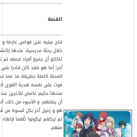
القصة
فتح عينيه على فوضى عارمة و م
خلال رحلة مدرسية, عندها إكتش
تاكاتو أن جميع أفراد فصله تم ن
آخر! أما هو فقد كان قادرا على 
المحنة كاملة بطريقة ما, مما ت
فوت على نفسه هدية القوى الخ
منحها حكيم غامض للآخرين عندم
أن ينقلهم. و الأسوء من ذلك, أن
هو و زميل آخر بكل قسوة من قب
تم تركهم ليكونوا طُعما لإلهاء 
منهم.