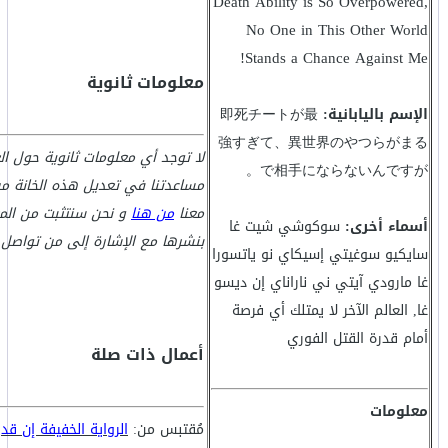
Death Ability is So Overpowered,
No One in This Other World
Stands a Chance Against Me!
معلومات ثانوية
الإسم باليابانية:
即死チートが最
強すぎて、異世界のやつらがまる
لا توجد أي معلومات ثانوية حول ا
で相手にならないんですが。
مساعدتنا في تعديل هذه الخانة من
معنا
من هنا
و نحن سنتثبت من الم
أسماء أخرى:
سوكوشي شيت غا
بنشرها مع الإشارة إلى من تواصل 
سايكيو سوغيتي إسيكاي نو ياتسورا
غا مارودي آيتي ني ناراناي إن ديسو
غا, العالم الآخر لا يمتلك أي فرصة
أمام قدرة القتل الفوري
أعمال ذات صلة
معلومات
مُقتبس من:
الرواية الخفيفة إن ق