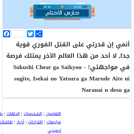
ا
T
F
ن
w
a
أنمي إن قدرتي على القتل الفوري قوية
ش
i
c
ر
t
e
b
t
جدا, لا أحد من هذا العالم الآخر يمتلك فرصة
o
e
o
r
في مواجهتي! - Sokushi Cheat ga Saikyou
k
sugite, Isekai no Yatsura ga Marude Aite ni
Naranai n desu ga
التفاصيل
|
الشخصيات
|
الحلقات
|
طا
مراجعات
|
إقتراحات
|
أخبار
|
نقاشات
ترويجي