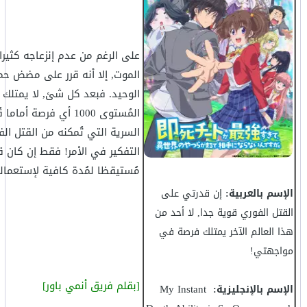
على الرغم من عدم إنزعاجه كثيرا
الموت, إلا أنه قرر على مضض حم
الوحيد. فبعد كل شئ, لا يمتل
المُستوى 1000 أي فرصة أم
السرية التي تُمكنه من القتل الف
التفكير في الأمر! فقط إن كان قا
مُستيقظا لمُدة كافية لإستعماله
الإسم بالعربية:
إن قدرتي على
القتل الفوري قوية جدا, لا أحد من
هذا العالم الآخر يمتلك فرصة في
مواجهتي!
[بقلم فريق أنمي باور]
My Instant
الإسم بالإنجليزية: