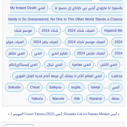
،
ياتسورا غا مارودي آيتي ني ناراناي إن ديسو غا
انمي My Instant Death
Ability is So Overpowered, No One in This Other World Stands a Chance
،
،
،
Against Me!
انميات شتاء 2024
شتاء 2024
موسم شتاء
،
،
،
2024
انميات موسم شتاء 2024
انميات يناير 2024
انميات فبراير
،
،
،
،
2024
انميات مارس 2024
تقارير انمي
انمي
انمي متلفز
،
،
،
،
انمي اكشن
انمي مغامرة
انمي خيال
انمي إيسيكاي(عالم
،
،
مختلف)
انمي العالم الآخر لا يمتلك أي فرصة أمام قدرة القتل الفوري
،
،
،
،
،
،
أنمي
Isekai
sugite,
Saikyou
Cheat
Sokushi
،
،
،
،
،
Yatsura
Marude
Aite
Naranai
desu
«
أنمي Dosanko Gal wa Namara Menkoi
|
أنمي Urusei Yatsura (2022) الموسم 2
»