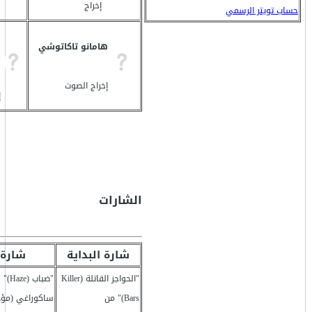
إخراج
حساب تويتر الرسمي
م
هامانو تاكاتوشي
س
إخراج الصوت
إ
الشارات
شارة البداية
شارة 
"الحواجز القاتلة (Killer
"ضباب
Bars)" من
ساكوراغي (مؤدي