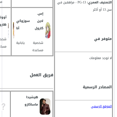
مس
التصنيف العمري:
PG-13 - مراهقين في
سن 13 أو أكثر
إس.
أووت
لاين
سوزوكي
هارو
كارول
أنا
متوفر في
شخصي
شخصية
يابانية
مساع
مساعدة
لا توجد معلومات
فريق العمل
المصادر الرسمية
هيشيدا
ماساكازو
الموقع الرسمي