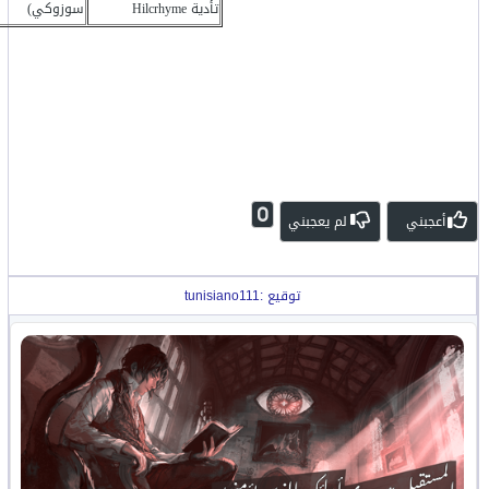
تأدية Hilcrhyme
سوزوكي)
0
أعجبني
لم يعجبني
توقيع :tunisiano111