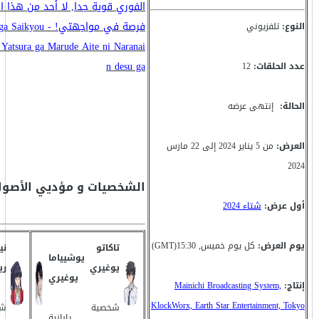
الفوري قوية جدا, لا أحد من هذا ال
فرصة في مواجهتي! -
النوع:
تلفزيوني
o Yatsura ga Marude Aite ni Naranai
n desu ga
عدد الحلقات:
12
الحالة:
إنتهى عرضه
العرض:
من 5 يناير 2024 إلى 22 مارس
2024
الشخصيات و مؤديي الأصوا
أول عرض:
شتاء 2024
يوم العرض:
كل يوم خميس, 15:30(GMT)
تاكاتو
ني
يوشيياما
يوغيري
ري
يوغيري
إنتاج:
Mainichi Broadcasting System,
KlockWorx, Earth Star Entertainment, Tokyo
شخصية
شخ
يابانية