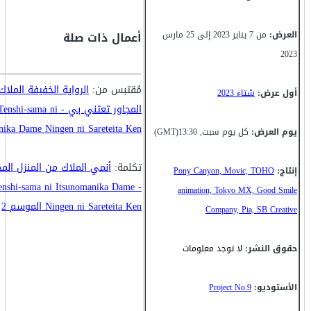
العرض:
من 7 يناير 2023 إلى 25 مارس
أعمال ذات صلة
2023
مُقتبس من:
الرواية الخفيفة الملاك
أول عرض:
شتاء 2023
المجاور تعتني بي - ma ni
nika Dame Ningen ni Sareteita Ken
يوم العرض:
كل يوم سبت, 13:30(GMT)
تكلمة:
أنمي الملاك من المنزل الم
إنتاج:
Pony Canyon, Movic, TOHO
 Tenshi-sama ni Itsunomanika Dame
animation, Tokyo MX, Good Smile
Ningen ni Sareteita Ken الموسم 2
Company, Pia, SB Creative
حقوق النشر:
لا توجد معلومات
الأستوديو:
Project No.9