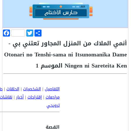
ا
T
F
ن
w
a
أنمي الملاك من المنزل المجاور تعتني بي -
ش
i
c
ر
t
e
b
t
Otonari no Tenshi-sama ni Itsunomanika Dame
o
e
o
r
Ningen ni Sareteita Ken الموسم 1
k
التفاصيل
|
الشخصيات
|
الحلقات
|
طا
مراجعات
|
إقتراحات
|
أخبار
|
نقاشات
ترويجي
القصة