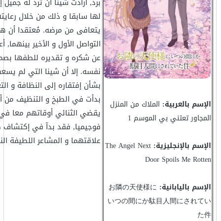
برد, أرادت شينا أن ترد له جميل إ
لها سابقا و ذلك من خلال رعايته
يتعافى من مرضه. مُعتقدا أن ه
التواصل الأول و الأخير بينهما, أ
عن شكره و تقديره للطفها بصمت
نفسه. إلا أن شينا التي لم يسع
بشأن إفتقاره إلى النظافة و الت
بدأت في الطبخ و التنظيف من أجل
الإسم بالعربية:
الملاك من المنزل
يقضي الثنائي أوقاتهم معا في
المجاور تعتني بي الموسم 1
فوجيميا, فقد بدآ في إكتشاف 
علاقتهما و المشاعر اللطيفة النا
الإسم بالإنجليزية:
The Angel Next
Door Spoils Me Rotten
الإسم باليابانية:
お隣の天使様に
いつの間にか駄目人間にされてい
た件