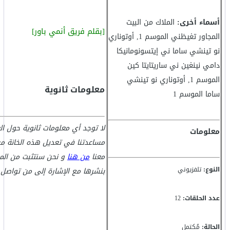
أسماء أخرى:
الملاك من البيت
[بقلم فريق أنمي باور]
المجاور تغيظني الموسم 1, أوتوناري
نو تينشي ساما ني إيتسونومانيكا
دامي نينغين ني ساريتايتا كين
الموسم 1, أوتوناري نو تينشي
معلومات ثانوية
ساما الموسم 1
لا توجد أي معلومات ثانوية حول ا
معلومات
مساعدتنا في تعديل هذه الخانة من
معنا
من هنا
و نحن سنتثبت من الم
النوع:
تلفزيوني
بنشرها مع الإشارة إلى من تواصل 
عدد الحلقات:
12
الحالة:
مُكتمل