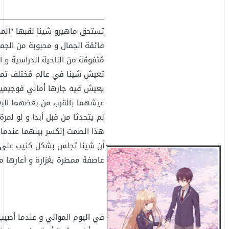
تستحق ماهيرو شينا لقبها "الم
فائقة الجمال و محبوبة من الجمي
مُتفوقة من الناحية الدراسية و ال
تعيش شينا في عالم مُختلف تما
يعيش فيه جارها أماني فوجيميا.
عيشهما بالقرب من بعضهما البع
لم يتحدثا من قبل أبدا و لو لمرة
هذا الصمت إنكسر بينهما عندما 
أن شينا تجلس بشكل كئيب على
عاصفة ممطرة بغزارة و أعارها م
في اليوم الموالي و عندما أصيب 