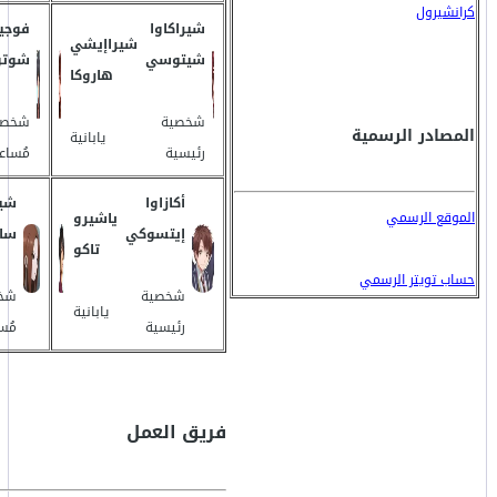
كرانشيرول
شيراكاوا
فوجيم
شيراإيشي
شيتوسي
شوتو
هاروكا
شخصية
شخصي
المصادر الرسمية
يابانية
رئيسية
مُساع
أكازاوا
شين
الموقع الرسمي
ياشيرو
إيتسوكي
ساي
تاكو
حساب تويتر الرسمي
شخصية
شخ
يابانية
رئيسية
مُس
فريق العمل