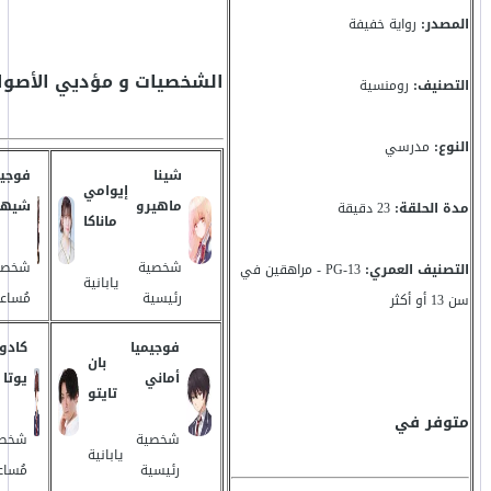
المصدر:
رواية خفيفة
الشخصيات و مؤديي الأصوا
التصنيف:
رومنسية
النوع:
مدرسي
شينا
فوجيم
إيوامي
ماهيرو
شيهي
مدة الحلقة:
23 دقيقة
ماناكا
شخصية
شخصي
التصنيف العمري:
PG-13 - مراهقين في
يابانية
رئيسية
مُساع
سن 13 أو أكثر
فوجيميا
كادو
بان
أماني
يوتا
تايتو
متوفر في
شخصية
شخصي
يابانية
رئيسية
مُساع