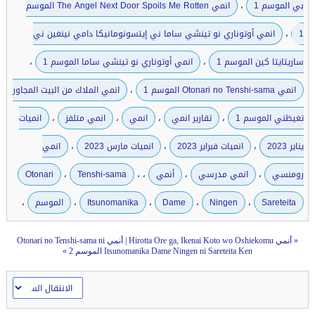
،
بي الموسم 1
انمي The Angel Next Door Spoils Me Rotten الموسم
،
1
انمي أوتوناري نو تينشي ساما ني إيتسونومانيكا دامي نينغين ني
،
،
ساريتايتا كين الموسم 1
انمي أوتوناري نو تينشي ساما الموسم 1
،
انمي Otonari no Tenshi-sama الموسم 1
انمي الملاك من البيت المجاور
،
،
،
،
تغيظني الموسم 1
تقارير انمي
انمي
انمي متلفز
انميات
،
،
،
يناير 2023
انميات فبراير 2023
انميات مارس 2023
انمي
،
،
،
،
،
رومنسي
انمي مدرسي
أنمي
Tenshi-sama
Otonari
،
،
،
،
،
Sareteita
Ningen
Dame
Itsunomanika
الموسم
«
أنمي Hirotta Ore ga, Ikenai Koto wo Oshiekomu
|
أنمي Otonari no Tenshi-sama ni
Itsunomanika Dame Ningen ni Sareteita Ken الموسم 2
»